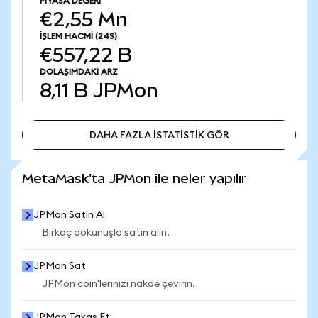
PIYASA DEĞERI
€2,55 Mn
İŞLEM HACMI
(24S)
€557,22 B
DOLAŞIMDAKI ARZ
8,11 B
JPMon
DAHA FAZLA İSTATİSTİK GÖR
DAHA FAZLA İSTATİSTİK GÖR
MetaMask'ta JPMon ile neler yapılır
JPMon Satın Al
Birkaç dokunuşla satın alın.
JPMon Sat
JPMon coin'lerinizi nakde çevirin.
JPMon Takas Et