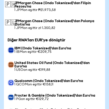
JPMorgan Chase (Ondo Tokenized)'dan Filipin
🇵🇭
Pezosu'na
1 JPMon eşittir ₱21.973,58
JPMorgan Chase (Ondo Tokenized)'dan Polonya
🇵🇱
Zlotisi'na
1 JPMon eşittir zł 1.350,82
Diğer RWA'ları EUR'ye dönüştür
IBM (Ondo Tokenized)'dan Euro'na
1 IBMon eşittir €209,75
United States Oil Fund (Ondo Tokenized)'dan
Euro'na
1 USOon eşittir €99,88
Qualcomm (Ondo Tokenized)'dan Euro'na
1 QCOMon eşittir €138,11
Procter & Gamble (Ondo Tokenized)'dan Euro'na
1 PGon eşittir €129,72