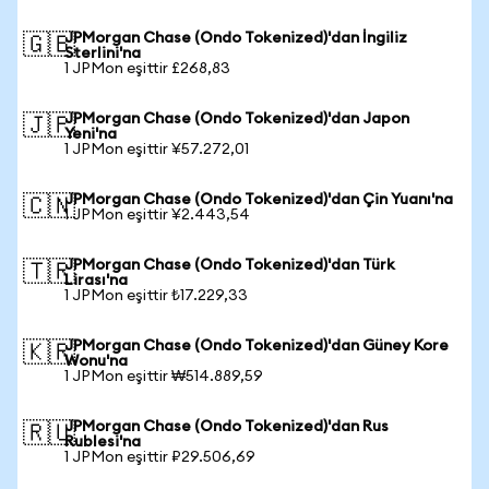
JPMorgan Chase (Ondo Tokenized)'dan İngiliz
🇬🇧
Sterlini'na
1 JPMon eşittir £268,83
JPMorgan Chase (Ondo Tokenized)'dan Japon
🇯🇵
Yeni'na
1 JPMon eşittir ¥57.272,01
JPMorgan Chase (Ondo Tokenized)'dan Çin Yuanı'na
🇨🇳
1 JPMon eşittir ¥2.443,54
JPMorgan Chase (Ondo Tokenized)'dan Türk
🇹🇷
Lirası'na
1 JPMon eşittir ₺17.229,33
JPMorgan Chase (Ondo Tokenized)'dan Güney Kore
🇰🇷
Wonu'na
1 JPMon eşittir ₩514.889,59
JPMorgan Chase (Ondo Tokenized)'dan Rus
🇷🇺
Rublesi'na
1 JPMon eşittir ₽29.506,69