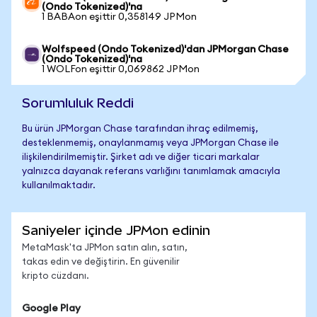
(Ondo Tokenized)'na
1 BABAon eşittir 0,358149 JPMon
Wolfspeed (Ondo Tokenized)'dan JPMorgan Chase
(Ondo Tokenized)'na
1 WOLFon eşittir 0,069862 JPMon
Sorumluluk Reddi
Bu ürün JPMorgan Chase tarafından ihraç edilmemiş,
desteklenmemiş, onaylanmamış veya JPMorgan Chase ile
ilişkilendirilmemiştir. Şirket adı ve diğer ticari markalar
yalnızca dayanak referans varlığını tanımlamak amacıyla
kullanılmaktadır.
Saniyeler içinde JPMon edinin
MetaMask'ta JPMon satın alın, satın,
takas edin ve değiştirin. En güvenilir
kripto cüzdanı.
Google Play