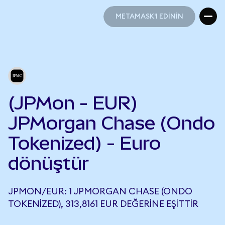
METAMASK'I EDİNİN
METAMASK'I EDİNİN
(JPMon - EUR)
JPMorgan Chase (Ondo
Tokenized) - Euro
dönüştür
JPMON/EUR: 1 JPMORGAN CHASE (ONDO
TOKENIZED), 313,8161 EUR DEĞERINE EŞITTIR