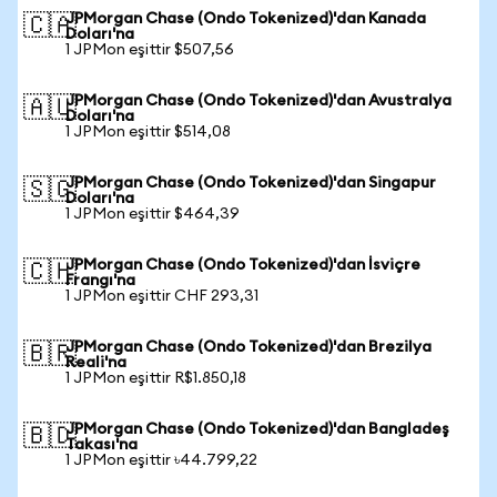
JPMorgan Chase (Ondo Tokenized)'dan Kanada
🇨🇦
Doları'na
1 JPMon eşittir $507,56
JPMorgan Chase (Ondo Tokenized)'dan Avustralya
🇦🇺
Doları'na
1 JPMon eşittir $514,08
JPMorgan Chase (Ondo Tokenized)'dan Singapur
🇸🇬
Doları'na
1 JPMon eşittir $464,39
JPMorgan Chase (Ondo Tokenized)'dan İsviçre
🇨🇭
Frangı'na
1 JPMon eşittir CHF 293,31
JPMorgan Chase (Ondo Tokenized)'dan Brezilya
🇧🇷
Reali'na
1 JPMon eşittir R$1.850,18
JPMorgan Chase (Ondo Tokenized)'dan Bangladeş
🇧🇩
Takası'na
1 JPMon eşittir ৳44.799,22