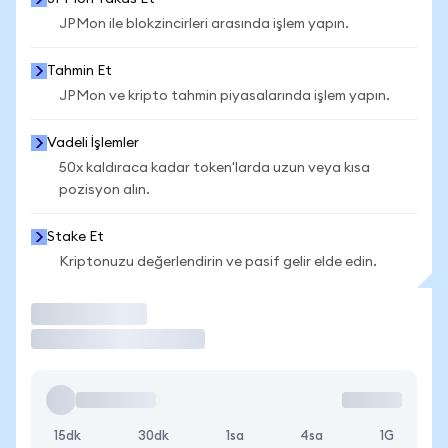
JPMon ile blokzincirleri arasında işlem yapın.
Tahmin Et
JPMon ve kripto tahmin piyasalarında işlem yapın.
Vadeli İşlemler
50x kaldıraca kadar token'larda uzun veya kısa
pozisyon alın.
Stake Et
Kriptonuzu değerlendirin ve pasif gelir elde edin.
İşlem Yap
15dk
30dk
1sa
4sa
1G