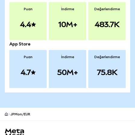
Puan
İndirme
Değerlendirme
4.4
10M+
483.7K
App Store
Puan
İndirme
Değerlendirme
4.7
50M+
75.8K
JPMon/EUR
MetaMask site alt bilgisi