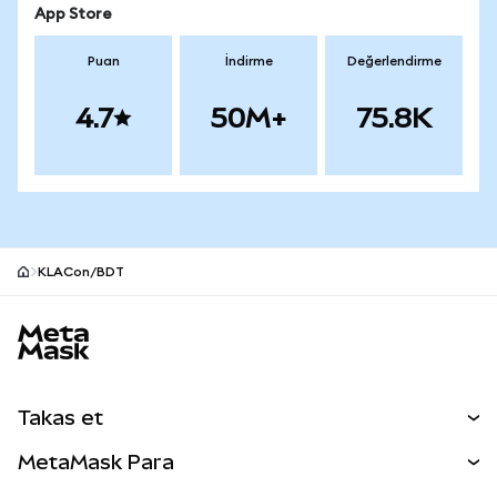
App Store
Puan
İndirme
Değerlendirme
4.7
50M+
75.8K
KLACon/BDT
MetaMask site alt bilgisi
Takas et
Takas İşlemleri
MetaMask Para
Tahmin Et
YENİ
Kripto Al