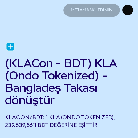
METAMASK'I EDİNİN
METAMASK'I EDİNİN
(KLACon - BDT) KLA
(Ondo Tokenized) -
Bangladeş Takası
dönüştür
KLACON/BDT: 1 KLA (ONDO TOKENIZED),
239.539,5611 BDT DEĞERINE EŞITTIR