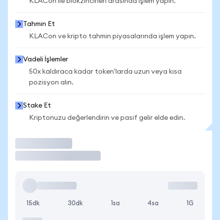
KLACon ile blokzincirleri arasında işlem yapın.
Tahmin Et
KLACon ve kripto tahmin piyasalarında işlem yapın.
Vadeli İşlemler
50x kaldıraca kadar token'larda uzun veya kısa
pozisyon alın.
Stake Et
Kriptonuzu değerlendirin ve pasif gelir elde edin.
İşlem Yap
15dk
30dk
1sa
4sa
1G