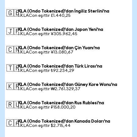
KLA (Ondo Tokenized)'dan İngiliz Sterlini'na
🇬🇧
1 KLACon eşittir £1.440,25
KLA (Ondo Tokenized)'dan Japon Yeni'na
🇯🇵
1 KLACon eşittir ¥305.962,45
KLA (Ondo Tokenized)'dan Çin Yuanı'na
🇨🇳
1 KLACon eşittir ¥13.080,67
KLA (Ondo Tokenized)'dan Türk Lirası'na
🇹🇷
1 KLACon eşittir ₺92.234,29
KLA (Ondo Tokenized)'dan Güney Kore Wonu'na
🇰🇷
1 KLACon eşittir ₩2.761.329,37
KLA (Ondo Tokenized)'dan Rus Rublesi'na
🇷🇺
1 KLACon eşittir ₽158.000,20
KLA (Ondo Tokenized)'dan Kanada Doları'na
🇨🇦
1 KLACon eşittir $2.715,44