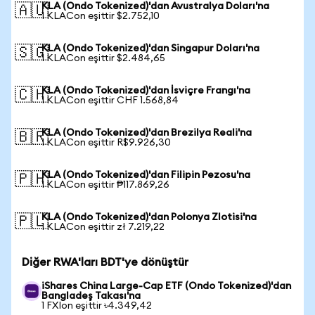
KLA (Ondo Tokenized)'dan Avustralya Doları'na
🇦🇺
1 KLACon eşittir $2.752,10
KLA (Ondo Tokenized)'dan Singapur Doları'na
🇸🇬
1 KLACon eşittir $2.484,65
KLA (Ondo Tokenized)'dan İsviçre Frangı'na
🇨🇭
1 KLACon eşittir CHF 1.568,84
KLA (Ondo Tokenized)'dan Brezilya Reali'na
🇧🇷
1 KLACon eşittir R$9.926,30
KLA (Ondo Tokenized)'dan Filipin Pezosu'na
🇵🇭
1 KLACon eşittir ₱117.869,26
KLA (Ondo Tokenized)'dan Polonya Zlotisi'na
🇵🇱
1 KLACon eşittir zł 7.219,22
Diğer RWA'ları BDT'ye dönüştür
iShares China Large-Cap ETF (Ondo Tokenized)'dan
Bangladeş Takası'na
1 FXIon eşittir ৳4.349,42