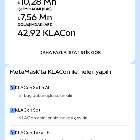
৳10,28 Mn
İŞLEM HACMI
(24S)
৳7,56 Mn
DOLAŞIMDAKI ARZ
42,92
KLACon
DAHA FAZLA İSTATİSTİK GÖR
DAHA FAZLA İSTATİSTİK GÖR
MetaMask'ta KLACon ile neler yapılır
KLACon Satın Al
Birkaç dokunuşla satın alın.
KLACon Sat
KLACon coin'lerinizi nakde çevirin.
KLACon Takas Et