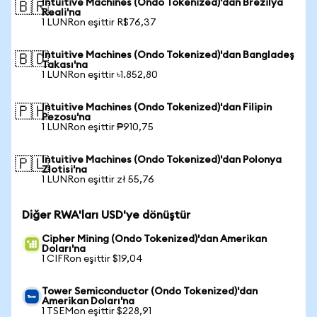
Intuitive Machines (Ondo Tokenized)'dan Brezilya
🇧🇷
Reali'na
1 LUNRon eşittir R$76,37
Intuitive Machines (Ondo Tokenized)'dan Bangladeş
🇧🇩
Takası'na
1 LUNRon eşittir ৳1.852,80
Intuitive Machines (Ondo Tokenized)'dan Filipin
🇵🇭
Pezosu'na
1 LUNRon eşittir ₱910,75
Intuitive Machines (Ondo Tokenized)'dan Polonya
🇵🇱
Zlotisi'na
1 LUNRon eşittir zł 55,76
Diğer RWA'ları USD'ye dönüştür
Cipher Mining (Ondo Tokenized)'dan Amerikan
Doları'na
1 CIFRon eşittir $19,04
Tower Semiconductor (Ondo Tokenized)'dan
Amerikan Doları'na
1 TSEMon eşittir $228,91