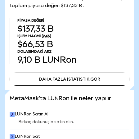
toplam piyasa değeri $137,33 B .
PIYASA DEĞERI
$137,33 B
İŞLEM HACMI
(24S)
$66,53 B
DOLAŞIMDAKI ARZ
9,10 B
LUNRon
DAHA FAZLA İSTATİSTİK GÖR
DAHA FAZLA İSTATİSTİK GÖR
MetaMask'ta LUNRon ile neler yapılır
LUNRon Satın Al
Birkaç dokunuşla satın alın.
LUNRon Sat