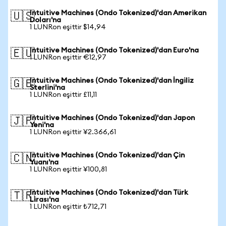
Intuitive Machines (Ondo Tokenized)'dan Amerikan
🇺🇸
Doları'na
1 LUNRon eşittir $14,94
Intuitive Machines (Ondo Tokenized)'dan Euro'na
🇪🇺
1 LUNRon eşittir €12,97
Intuitive Machines (Ondo Tokenized)'dan İngiliz
🇬🇧
Sterlini'na
1 LUNRon eşittir £11,11
Intuitive Machines (Ondo Tokenized)'dan Japon
🇯🇵
Yeni'na
1 LUNRon eşittir ¥2.366,61
Intuitive Machines (Ondo Tokenized)'dan Çin
🇨🇳
Yuanı'na
1 LUNRon eşittir ¥100,81
Intuitive Machines (Ondo Tokenized)'dan Türk
🇹🇷
Lirası'na
1 LUNRon eşittir ₺712,71