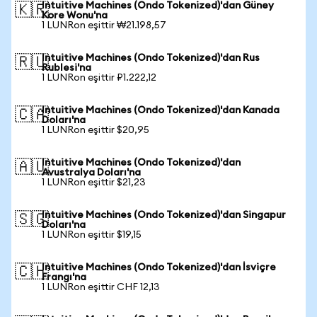
Intuitive Machines (Ondo Tokenized)'dan Güney
🇰🇷
Kore Wonu'na
1 LUNRon eşittir ₩21.198,57
Intuitive Machines (Ondo Tokenized)'dan Rus
🇷🇺
Rublesi'na
1 LUNRon eşittir ₽1.222,12
Intuitive Machines (Ondo Tokenized)'dan Kanada
🇨🇦
Doları'na
1 LUNRon eşittir $20,95
Intuitive Machines (Ondo Tokenized)'dan
🇦🇺
Avustralya Doları'na
1 LUNRon eşittir $21,23
Intuitive Machines (Ondo Tokenized)'dan Singapur
🇸🇬
Doları'na
1 LUNRon eşittir $19,15
Intuitive Machines (Ondo Tokenized)'dan İsviçre
🇨🇭
Frangı'na
1 LUNRon eşittir CHF 12,13