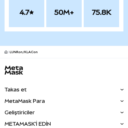
4.7
50M+
75.8K
LUNRon/KLACon
MetaMask site alt bilgisi
Takas et
Takas İşlemleri
MetaMask Para
Tahmin Et
YENİ
Kripto Al
Geliştiriciler
Perps
YENİ
MetaMask Kart
Dökümantasyon
METAMASK'İ EDİN
RWA'lar
mUSD
YENİ