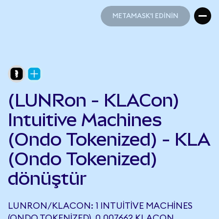
METAMASK'I EDİNİN
METAMASK'I EDİNİN
(LUNRon - KLACon)
Intuitive Machines
(Ondo Tokenized) - KLA
(Ondo Tokenized)
dönüştür
LUNRON/KLACON: 1 INTUITIVE MACHINES
(ONDO TOKENIZED), 0,007662 KLACON