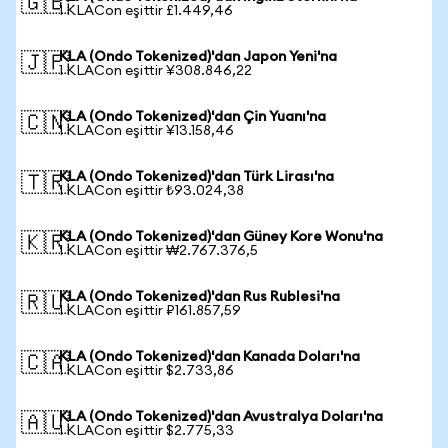
🇬🇧
1 KLACon eşittir £1.449,46
KLA (Ondo Tokenized)'dan Japon Yeni'na
🇯🇵
1 KLACon eşittir ¥308.846,22
KLA (Ondo Tokenized)'dan Çin Yuanı'na
🇨🇳
1 KLACon eşittir ¥13.158,46
KLA (Ondo Tokenized)'dan Türk Lirası'na
🇹🇷
1 KLACon eşittir ₺93.024,38
KLA (Ondo Tokenized)'dan Güney Kore Wonu'na
🇰🇷
1 KLACon eşittir ₩2.767.376,5
KLA (Ondo Tokenized)'dan Rus Rublesi'na
🇷🇺
1 KLACon eşittir ₽161.857,59
KLA (Ondo Tokenized)'dan Kanada Doları'na
🇨🇦
1 KLACon eşittir $2.733,86
KLA (Ondo Tokenized)'dan Avustralya Doları'na
🇦🇺
1 KLACon eşittir $2.775,33