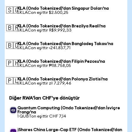
KLA (Ondo Tokenized)'dan Singapur Doları'na
🇸🇬
1 KLACon eşittir $2.500,25
KLA (Ondo Tokenized)'dan Brezilya Reali'na
🇧🇷
1 KLACon eşittir R$9.992,33
KLA (Ondo Tokenized)'dan Bangladeş Takası'na
🇧🇩
1 KLACon eşittir ৳241.837,71
KLA (Ondo Tokenized)'dan Filipin Pezosu'na
🇵🇭
1 KLACon eşittir ₱118.758,05
KLA (Ondo Tokenized)'dan Polonya Zlotisi'na
🇵🇱
1 KLACon eşittir zł 7.279,46
Diğer RWA'ları CHF'ye dönüştür
Quantum Computing (Ondo Tokenized)'dan İsviçre
Frangı'na
1 QUBTon eşittir CHF 7,14
iShares China Large-Cap ETF (Ondo Tokenized)'dan