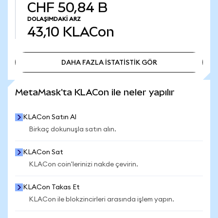
CHF 50,84 B
DOLAŞIMDAKI ARZ
43,10
KLACon
DAHA FAZLA İSTATİSTİK GÖR
DAHA FAZLA İSTATİSTİK GÖR
MetaMask'ta KLACon ile neler yapılır
KLACon Satın Al
Birkaç dokunuşla satın alın.
KLACon Sat
KLACon coin'lerinizi nakde çevirin.
KLACon Takas Et
KLACon ile blokzincirleri arasında işlem yapın.