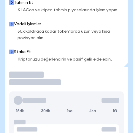
Tahmin Et
KLACon ve kripto tahmin piyasalarında işlem yapın.
Vadeli İşlemler
50x kaldıraca kadar token'larda uzun veya kısa
pozisyon alın.
Stake Et
Kriptonuzu değerlendirin ve pasif gelir elde edin.
İşlem Yap
15dk
30dk
1sa
4sa
1G