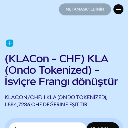
METAMASK'I EDİNİN
METAMASK'I EDİNİN
(KLACon - CHF) KLA
(Ondo Tokenized) -
İsviçre Frangı dönüştür
KLACON/CHF: 1 KLA (ONDO TOKENIZED),
1.584,7236 CHF DEĞERINE EŞITTIR