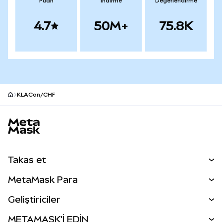
Puan
İndirme
Değerlendirme
4.7
50M+
75.8K
KLACon/CHF
MetaMask site alt bilgisi
Takas et
Takas İşlemleri
MetaMask Para
Tahmin Et
YENİ
Kripto Al
Geliştiriciler
Perps
YENİ
MetaMask Kart
Dökümantasyon
METAMASK'İ EDİN