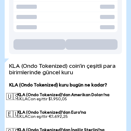
KLA (Ondo Tokenized) coin'in çeşitli para
birimlerinde güncel kuru
KLA (Ondo Tokenized) kuru bugün ne kadar?
KLA (Ondo Tokenized)'dan Amerikan Doları'na
🇺🇸
1 KLACon eşittir $1.950,05
KLA (Ondo Tokenized)'dan Euro'na
🇪🇺
1 KLACon eşittir €1.692,25
KLA (Ondo Tokenized)'dan İngiliz Sterlini'na