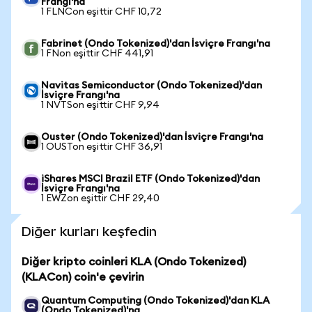
Frangı'na
1 FLNCon eşittir CHF 10,72
Fabrinet (Ondo Tokenized)'dan İsviçre Frangı'na
1 FNon eşittir CHF 441,91
Navitas Semiconductor (Ondo Tokenized)'dan
İsviçre Frangı'na
1 NVTSon eşittir CHF 9,94
Ouster (Ondo Tokenized)'dan İsviçre Frangı'na
1 OUSTon eşittir CHF 36,91
iShares MSCI Brazil ETF (Ondo Tokenized)'dan
İsviçre Frangı'na
1 EWZon eşittir CHF 29,40
Diğer kurları keşfedin
Diğer kripto coinleri KLA (Ondo Tokenized)
(KLACon) coin'e çevirin
Quantum Computing (Ondo Tokenized)'dan KLA
(Ondo Tokenized)'na