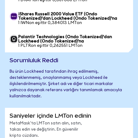
1 DRAMon eşittir 0,087668 LMTon
iShares Russell 2000 Value ETF (Ondo
Tokenized)'dan Lockheed (Ondo Tokenized)'na
1 IWNon eşittir 0,384013 LMTon
Palantir Technologies (Ondo Tokenized)'dan
Lockheed (Ondo Tokenized)'na
1 PLTRon eşittir 0,262551 LMTon
Sorumluluk Reddi
Bu ürün Lockheed tarafından ihraç edilmemiş,
desteklenmemiş, onaylanmamış veya Lockheed ile
ilişkilendirilmemiştir. Şirket adı ve diğer ticari markalar
yalnızca dayanak referans varlığını tanımlamak amacıyla
kullanılmaktadır.
Saniyeler içinde LMTon edinin
MetaMask'ta LMTon satın alın, satın,
takas edin ve değiştirin. En güvenilir
kripto cüzdanı.