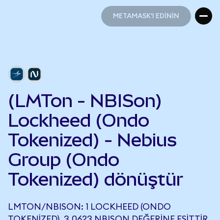
METAMASK'I EDİNİN
METAMASK'I EDİNİN
(LMTon - NBISon)
Lockheed (Ondo
Tokenized) - Nebius
Group (Ondo
Tokenized) dönüştür
LMTON/NBISON: 1 LOCKHEED (ONDO
TOKENIZED), 3,0623 NBISON DEĞERINE EŞITTIR