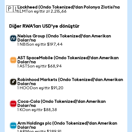
Lockheed (Ondo Tokenized)'dan Polonya Zlotisi'na
🇵🇱
1 LMTon eşittir zł 2.215,66
Diğer RWA'ları USD'ye dönüştür
Nebius Group (Ondo Tokenized)'dan Amerikan
Doları'na
1 NBISon eşittir $197,44
AST SpaceMobile (Ondo Tokenized)'dan Amerikan
Doları'na
1 ASTSon eşittir $68,94
Robinhood Markets (Ondo Tokenized)'dan Amerikan
Doları'na
1 HOODon eşittir $91,20
Coca-Cola (Ondo Tokenized)'dan Amerikan
Doları'na
1 KOon eşittir $88,38
Arm Holdings plc (Ondo Tokenized)'dan Amerikan
Doları'na
1 ARMon eşittir $289,91