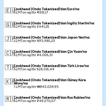
Lockheed (Ondo Tokenized)'dan Euro'na
🇪🇺
1 LMTon eşittir €515,17
Lockheed (Ondo Tokenized)'dan İngiliz Sterlini'na
🇬🇧
1 LMTon eşittir £441,25
Lockheed (Ondo Tokenized)'dan Japon Yeni'na
🇯🇵
1 LMTon eşittir ¥93.985,23
Lockheed (Ondo Tokenized)'dan Çin Yuanı'na
🇨🇳
1 LMTon eşittir ¥4.005,31
Lockheed (Ondo Tokenized)'dan Türk Lirası'na
🇹🇷
1 LMTon eşittir ₺28.316,44
Lockheed (Ondo Tokenized)'dan Güney Kore
🇰🇷
Wonu'na
1 LMTon eşittir ₩843.039,93
Lockheed (Ondo Tokenized)'dan Rus Rublesi'na
🇷🇺
1 LMTon eşittir ₽49.270,07