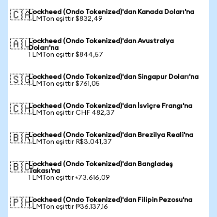
Lockheed (Ondo Tokenized)'dan Kanada Doları'na
🇨🇦
1 LMTon eşittir $832,49
Lockheed (Ondo Tokenized)'dan Avustralya
🇦🇺
Doları'na
1 LMTon eşittir $844,57
Lockheed (Ondo Tokenized)'dan Singapur Doları'na
🇸🇬
1 LMTon eşittir $761,05
Lockheed (Ondo Tokenized)'dan İsviçre Frangı'na
🇨🇭
1 LMTon eşittir CHF 482,37
Lockheed (Ondo Tokenized)'dan Brezilya Reali'na
🇧🇷
1 LMTon eşittir R$3.041,37
Lockheed (Ondo Tokenized)'dan Bangladeş
🇧🇩
Takası'na
1 LMTon eşittir ৳73.616,09
Lockheed (Ondo Tokenized)'dan Filipin Pezosu'na
🇵🇭
1 LMTon eşittir ₱36.137,16