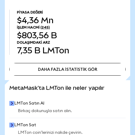
PIYASA DEĞERI
$4,36 Mn
İŞLEM HACMI
(24S)
$803,56 B
DOLAŞIMDAKI ARZ
7,35 B
LMTon
DAHA FAZLA İSTATİSTİK GÖR
DAHA FAZLA İSTATİSTİK GÖR
MetaMask'ta LMTon ile neler yapılır
LMTon Satın Al
Birkaç dokunuşla satın alın.
LMTon Sat
LMTon coin'lerinizi nakde çevirin.