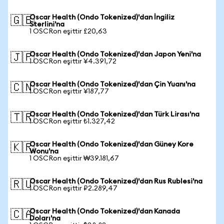
Oscar Health (Ondo Tokenized)'dan İngiliz
🇬🇧
Sterlini'na
1 OSCRon eşittir £20,63
Oscar Health (Ondo Tokenized)'dan Japon Yeni'na
🇯🇵
1 OSCRon eşittir ¥4.391,72
Oscar Health (Ondo Tokenized)'dan Çin Yuanı'na
🇨🇳
1 OSCRon eşittir ¥187,77
Oscar Health (Ondo Tokenized)'dan Türk Lirası'na
🇹🇷
1 OSCRon eşittir ₺1.327,42
Oscar Health (Ondo Tokenized)'dan Güney Kore
🇰🇷
Wonu'na
1 OSCRon eşittir ₩39.181,67
Oscar Health (Ondo Tokenized)'dan Rus Rublesi'na
🇷🇺
1 OSCRon eşittir ₽2.289,47
Oscar Health (Ondo Tokenized)'dan Kanada
🇨🇦
Doları'na