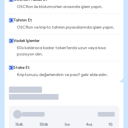
OSCRon ile blokzincirleri arasında işlem yapın.
Tahmin Et
OSCRon ve kripto tahmin piyasalarında işlem yapın.
Vadeli İşlemler
50x kaldıraca kadar token'larda uzun veya kısa
pozisyon alın.
Stake Et
Kriptonuzu değerlendirin ve pasif gelir elde edin.
İşlem Yap
15dk
30dk
1sa
4sa
1G