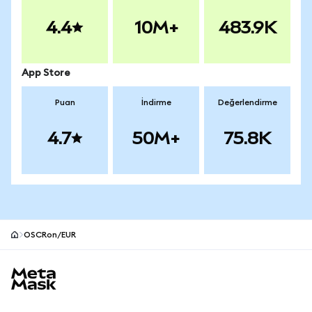
4.4
10M+
483.9K
App Store
Puan
İndirme
Değerlendirme
4.7
50M+
75.8K
OSCRon/EUR
MetaMask site alt bilgisi