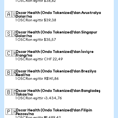
1 OSCRon eşittir $38,82
Oscar Health (Ondo Tokenized)'dan Avustralya
🇦🇺
Doları'na
1 OSCRon eşittir $39,38
Oscar Health (Ondo Tokenized)'dan Singapur
🇸🇬
Doları'na
1 OSCRon eşittir $35,57
Oscar Health (Ondo Tokenized)'dan İsviçre
🇨🇭
Frangı'na
1 OSCRon eşittir CHF 22,49
Oscar Health (Ondo Tokenized)'dan Brezilya
🇧🇷
Reali'na
1 OSCRon eşittir R$141,86
Oscar Health (Ondo Tokenized)'dan Bangladeş
🇧🇩
Takası'na
1 OSCRon eşittir ৳3.434,76
Oscar Health (Ondo Tokenized)'dan Filipin
🇵🇭
Pezosu'na
1 OSCRon eşittir ₱1.689,42