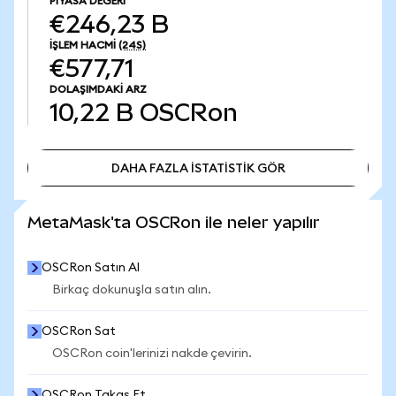
PIYASA DEĞERI
€246,23 B
İŞLEM HACMI
(24S)
€577,71
DOLAŞIMDAKI ARZ
10,22 B
OSCRon
DAHA FAZLA İSTATİSTİK GÖR
DAHA FAZLA İSTATİSTİK GÖR
MetaMask'ta OSCRon ile neler yapılır
OSCRon Satın Al
Birkaç dokunuşla satın alın.
OSCRon Sat
OSCRon coin'lerinizi nakde çevirin.
OSCRon Takas Et