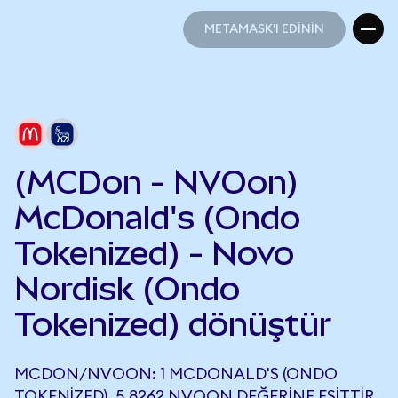
METAMASK'I EDİNİN
METAMASK'I EDİNİN
(MCDon - NVOon)
McDonald's (Ondo
Tokenized) - Novo
Nordisk (Ondo
Tokenized) dönüştür
MCDON/NVOON: 1 MCDONALD'S (ONDO
TOKENIZED), 5,8262 NVOON DEĞERINE EŞITTIR