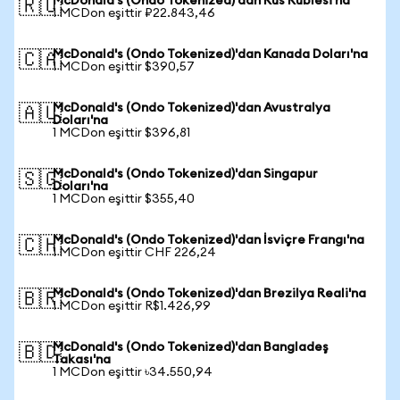
McDonald's (Ondo Tokenized)'dan Rus Rublesi'na
🇷🇺
1 MCDon eşittir ₽22.843,46
McDonald's (Ondo Tokenized)'dan Kanada Doları'na
🇨🇦
1 MCDon eşittir $390,57
McDonald's (Ondo Tokenized)'dan Avustralya
🇦🇺
Doları'na
1 MCDon eşittir $396,81
McDonald's (Ondo Tokenized)'dan Singapur
🇸🇬
Doları'na
1 MCDon eşittir $355,40
McDonald's (Ondo Tokenized)'dan İsviçre Frangı'na
🇨🇭
1 MCDon eşittir CHF 226,24
McDonald's (Ondo Tokenized)'dan Brezilya Reali'na
🇧🇷
1 MCDon eşittir R$1.426,99
McDonald's (Ondo Tokenized)'dan Bangladeş
🇧🇩
Takası'na
1 MCDon eşittir ৳34.550,94