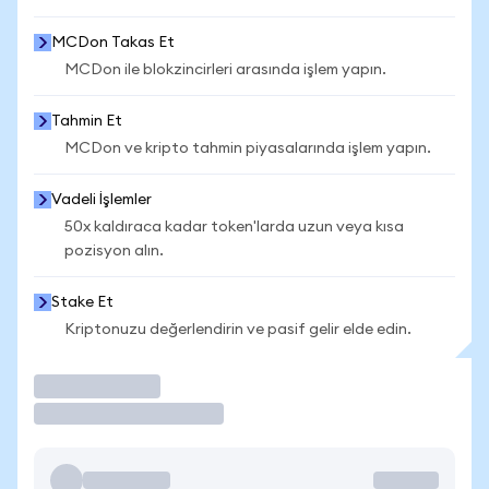
MCDon Takas Et
MCDon ile blokzincirleri arasında işlem yapın.
Tahmin Et
MCDon ve kripto tahmin piyasalarında işlem yapın.
Vadeli İşlemler
50x kaldıraca kadar token'larda uzun veya kısa
pozisyon alın.
Stake Et
Kriptonuzu değerlendirin ve pasif gelir elde edin.
İşlem Yap