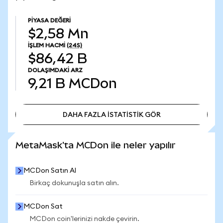
PIYASA DEĞERI
$2,58 Mn
İŞLEM HACMI
(24S)
$86,42 B
DOLAŞIMDAKI ARZ
9,21 B
MCDon
DAHA FAZLA İSTATİSTİK GÖR
DAHA FAZLA İSTATİSTİK GÖR
MetaMask'ta MCDon ile neler yapılır
MCDon Satın Al
Birkaç dokunuşla satın alın.
MCDon Sat
MCDon coin'lerinizi nakde çevirin.