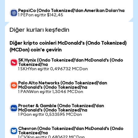
PepsiCo (Ondo Tokenized)'dan Amerikan Doları'na
1 PEPon eşittir $142,45
Diğer kurları keşfedin
Diğer kripto coinleri McDonald's (Ondo Tokenized)
(MCDon) coin'e çevirin
SK Hynix (Ondo Tokenized)'dan McDonald's (Ondo
Tokenized)'na
1 SKHYon eşittir 0,496732 MCDon
Palo Alto Networks (Ondo Tokenized)'dan
McDonald's (Ondo Tokenized)'na
1 PANWon eşittir 1,3046 MCDon
Procter & Gamble (Ondo Tokenized)'dan
McDonald's (Ondo Tokenized)'na
1 PGon eşittir 0,533595 MCDon
Chevron (Ondo Tokenized)'dan McDonald's (Ondo
Tokenized)'na
1 CVXon eşittir 0,680622 MCDon