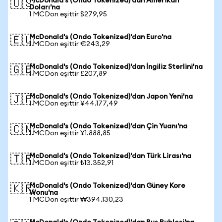
McDonald's (Ondo Tokenized)'dan Amerikan
🇺🇸
Doları'na
1 MCDon eşittir $279,95
McDonald's (Ondo Tokenized)'dan Euro'na
🇪🇺
1 MCDon eşittir €243,29
McDonald's (Ondo Tokenized)'dan İngiliz Sterlini'na
🇬🇧
1 MCDon eşittir £207,89
McDonald's (Ondo Tokenized)'dan Japon Yeni'na
🇯🇵
1 MCDon eşittir ¥44.177,49
McDonald's (Ondo Tokenized)'dan Çin Yuanı'na
🇨🇳
1 MCDon eşittir ¥1.888,85
McDonald's (Ondo Tokenized)'dan Türk Lirası'na
🇹🇷
1 MCDon eşittir ₺13.352,91
McDonald's (Ondo Tokenized)'dan Güney Kore
🇰🇷
Wonu'na
1 MCDon eşittir ₩394.130,23