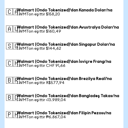
Walmart (Ondo Tokenized)'dan Kanada Doları'na
🇨🇦
1 WMTon eşittir $158,20
Walmart (Ondo Tokenized)'dan Avustralya Doları'na
🇦🇺
1 WMTon eşittir $160,49
Walmart (Ondo Tokenized)'dan Singapur Doları'na
🇸🇬
1 WMTon eşittir $144,62
Walmart (Ondo Tokenized)'dan İsviçre Frangı'na
🇨🇭
1 WMTon eşittir CHF 91,66
Walmart (Ondo Tokenized)'dan Brezilya Reali'na
🇧🇷
1 WMTon eşittir R$577,94
Walmart (Ondo Tokenized)'dan Bangladeş Takası'na
🇧🇩
1 WMTon eşittir ৳13.989,04
Walmart (Ondo Tokenized)'dan Filipin Pezosu'na
🇵🇭
1 WMTon eşittir ₱6.867,04