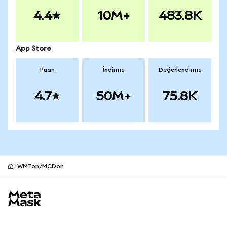
4.4
10M+
483.8K
App Store
Puan
İndirme
Değerlendirme
4.7
50M+
75.8K
WMTon/MCDon
MetaMask site alt bilgisi