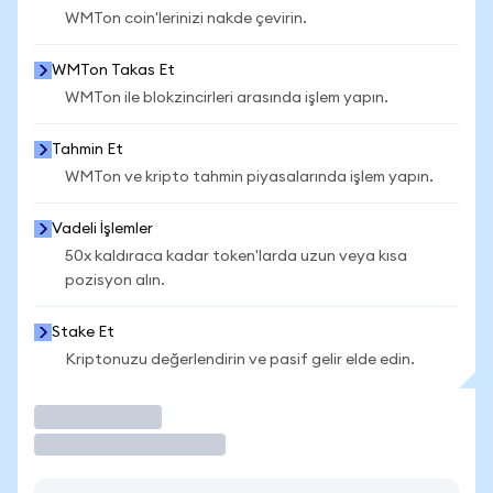
WMTon coin'lerinizi nakde çevirin.
WMTon Takas Et
WMTon ile blokzincirleri arasında işlem yapın.
Tahmin Et
WMTon ve kripto tahmin piyasalarında işlem yapın.
Vadeli İşlemler
50x kaldıraca kadar token'larda uzun veya kısa
pozisyon alın.
Stake Et
Kriptonuzu değerlendirin ve pasif gelir elde edin.
İşlem Yap