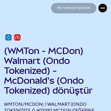
METAMASK'I EDİNİN
METAMASK'I EDİNİN
(WMTon - MCDon)
Walmart (Ondo
Tokenized) -
McDonald's (Ondo
Tokenized) dönüştür
WMTON/MCDON: 1 WALMART (ONDO
TOKENIZED), 0,402383 MCDON DEĞERINE