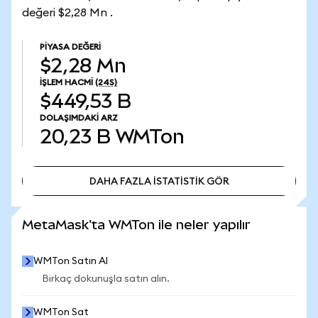
değeri $2,28 Mn .
PIYASA DEĞERI
$2,28 Mn
İŞLEM HACMI
(24S)
$449,53 B
DOLAŞIMDAKI ARZ
20,23 B
WMTon
DAHA FAZLA İSTATİSTİK GÖR
DAHA FAZLA İSTATİSTİK GÖR
MetaMask'ta WMTon ile neler yapılır
WMTon Satın Al
Birkaç dokunuşla satın alın.
WMTon Sat