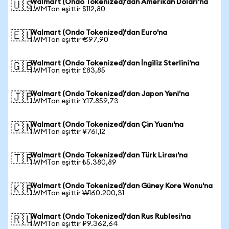
Walmart (Ondo Tokenized)'dan Amerikan Doları'na
🇺🇸
1 WMTon eşittir $112,80
Walmart (Ondo Tokenized)'dan Euro'na
🇪🇺
1 WMTon eşittir €97,90
Walmart (Ondo Tokenized)'dan İngiliz Sterlini'na
🇬🇧
1 WMTon eşittir £83,85
Walmart (Ondo Tokenized)'dan Japon Yeni'na
🇯🇵
1 WMTon eşittir ¥17.859,73
Walmart (Ondo Tokenized)'dan Çin Yuanı'na
🇨🇳
1 WMTon eşittir ¥761,12
Walmart (Ondo Tokenized)'dan Türk Lirası'na
🇹🇷
1 WMTon eşittir ₺5.380,89
Walmart (Ondo Tokenized)'dan Güney Kore Wonu'na
🇰🇷
1 WMTon eşittir ₩160.200,31
Walmart (Ondo Tokenized)'dan Rus Rublesi'na
🇷🇺
1 WMTon eşittir ₽9.362,64