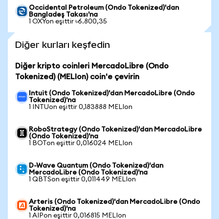
Occidental Petroleum (Ondo Tokenized)'dan
Bangladeş Takası'na
1 OXYon eşittir ৳6.800,35
Diğer kurları keşfedin
Diğer kripto coinleri MercadoLibre (Ondo
Tokenized) (MELIon) coin'e çevirin
Intuit (Ondo Tokenized)'dan MercadoLibre (Ondo
Tokenized)'na
1 INTUon eşittir 0,183888 MELIon
RoboStrategy (Ondo Tokenized)'dan MercadoLibre
(Ondo Tokenized)'na
1 BOTon eşittir 0,016024 MELIon
D-Wave Quantum (Ondo Tokenized)'dan
MercadoLibre (Ondo Tokenized)'na
1 QBTSon eşittir 0,011449 MELIon
Arteris (Ondo Tokenized)'dan MercadoLibre (Ondo
Tokenized)'na
1 AIPon eşittir 0,016815 MELIon