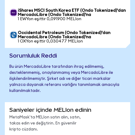
iShares MSCI South Korea ETF (Ondo Tokenized)'dan
MercadoLibre (Ondo Tokenized)'na
1 EWYon eşittir 0,091900 MELIon
Occidental Petroleum (Ondo Tokenized)'dan
MercadoLibre (Ondo Tokenized)'na
1 OXYon eşittir 0,030477 MELIon
Sorumluluk Reddi
Bu ürün MercadoLibre tarafından ihraç edilmemiş,
desteklenmemiş, onaylanmamış veya MercadoLibre ile
ilişkilendirilmemiştir. Şirket adı ve diğer ticari markalar
yalnızca dayanak referans varlığını tanımlamak amacıyla
kullanılmaktadır.
Saniyeler içinde MELIon edinin
MetaMask'ta MELIon satın alın, satın,
takas edin ve değiştirin. En güvenilir
kripto cüzdanı.