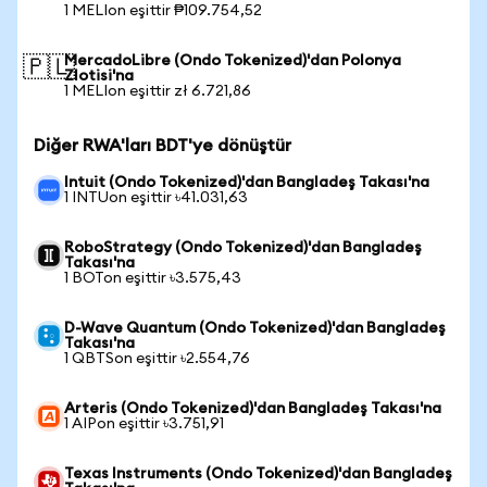
1 MELIon eşittir ₱109.754,52
MercadoLibre (Ondo Tokenized)'dan Polonya
🇵🇱
Zlotisi'na
1 MELIon eşittir zł 6.721,86
Diğer RWA'ları BDT'ye dönüştür
Intuit (Ondo Tokenized)'dan Bangladeş Takası'na
1 INTUon eşittir ৳41.031,63
RoboStrategy (Ondo Tokenized)'dan Bangladeş
Takası'na
1 BOTon eşittir ৳3.575,43
D-Wave Quantum (Ondo Tokenized)'dan Bangladeş
Takası'na
1 QBTSon eşittir ৳2.554,76
Arteris (Ondo Tokenized)'dan Bangladeş Takası'na
1 AIPon eşittir ৳3.751,91
Texas Instruments (Ondo Tokenized)'dan Bangladeş