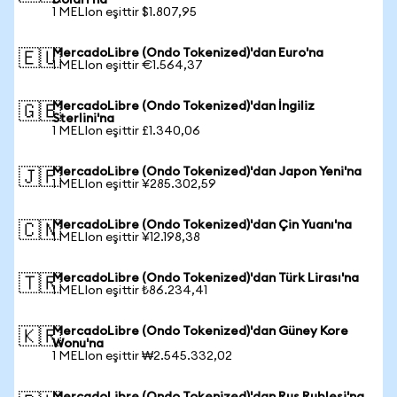
Doları'na
1 MELIon eşittir $1.807,95
MercadoLibre (Ondo Tokenized)'dan Euro'na
🇪🇺
1 MELIon eşittir €1.564,37
MercadoLibre (Ondo Tokenized)'dan İngiliz
🇬🇧
Sterlini'na
1 MELIon eşittir £1.340,06
MercadoLibre (Ondo Tokenized)'dan Japon Yeni'na
🇯🇵
1 MELIon eşittir ¥285.302,59
MercadoLibre (Ondo Tokenized)'dan Çin Yuanı'na
🇨🇳
1 MELIon eşittir ¥12.198,38
MercadoLibre (Ondo Tokenized)'dan Türk Lirası'na
🇹🇷
1 MELIon eşittir ₺86.234,41
MercadoLibre (Ondo Tokenized)'dan Güney Kore
🇰🇷
Wonu'na
1 MELIon eşittir ₩2.545.332,02