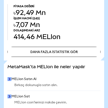
PIYASA DEĞERI
৳92,49 Mn
İŞLEM HACMI
(24S)
৳7,07 Mn
DOLAŞIMDAKI ARZ
414,46
MELIon
DAHA FAZLA İSTATİSTİK GÖR
DAHA FAZLA İSTATİSTİK GÖR
MetaMask'ta MELIon ile neler yapılır
MELIon Satın Al
Birkaç dokunuşla satın alın.
MELIon Sat
MELIon coin'lerinizi nakde çevirin.