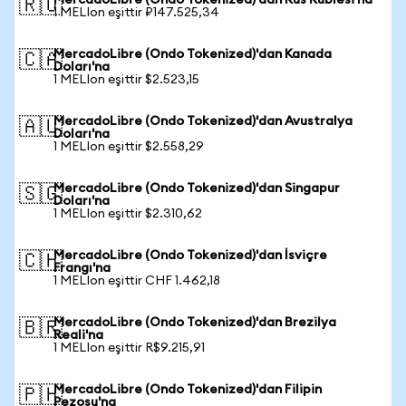
MercadoLibre (Ondo Tokenized)'dan Rus Rublesi'na
🇷🇺
1 MELIon eşittir ₽147.525,34
MercadoLibre (Ondo Tokenized)'dan Kanada
🇨🇦
Doları'na
1 MELIon eşittir $2.523,15
MercadoLibre (Ondo Tokenized)'dan Avustralya
🇦🇺
Doları'na
1 MELIon eşittir $2.558,29
MercadoLibre (Ondo Tokenized)'dan Singapur
🇸🇬
Doları'na
1 MELIon eşittir $2.310,62
MercadoLibre (Ondo Tokenized)'dan İsviçre
🇨🇭
Frangı'na
1 MELIon eşittir CHF 1.462,18
MercadoLibre (Ondo Tokenized)'dan Brezilya
🇧🇷
Reali'na
1 MELIon eşittir R$9.215,91
MercadoLibre (Ondo Tokenized)'dan Filipin
🇵🇭
Pezosu'na