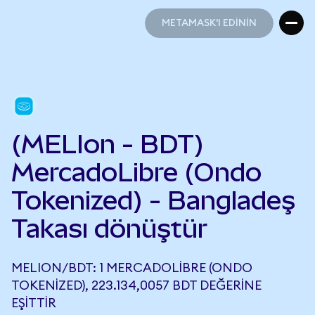
METAMASK'I EDİNİN
METAMASK'I EDİNİN
(MELIon - BDT)
MercadoLibre (Ondo
Tokenized) - Bangladeş
Takası dönüştür
MELION/BDT: 1 MERCADOLIBRE (ONDO
TOKENIZED), 223.134,0057 BDT DEĞERINE
EŞITTIR