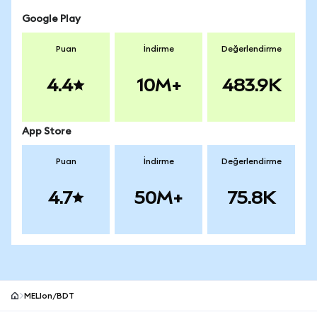
Google Play
Puan
İndirme
Değerlendirme
4.4
10M+
483.9K
App Store
Puan
İndirme
Değerlendirme
4.7
50M+
75.8K
MELIon/BDT
MetaMask site alt bilgisi