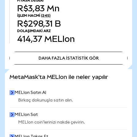
PIYASA DEĞERI
R$3,83 Mn
İŞLEM HACMI
(24S)
R$298,31 B
DOLAŞIMDAKI ARZ
414,37
MELIon
DAHA FAZLA İSTATİSTİK GÖR
DAHA FAZLA İSTATİSTİK GÖR
MetaMask'ta MELIon ile neler yapılır
MELIon Satın Al
Birkaç dokunuşla satın alın.
MELIon Sat
MELIon coin'lerinizi nakde çevirin.
MELIon Takas Et