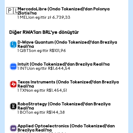
MercadoLibre (Ondo Tokenized)'dan Polonya
🇵🇱
Zlotisi'na
1 MELIon eşittir zł 6.739,33
Diğer RWA'ları BRL'ye dönüştür
D-Wave Quantum (Ondo Tokenized)'dan Brezilya
Reali'na
1 QBTSon eşittir R$101,96
Intuit (Ondo Tokenized)'dan Brezilya Reali'na
1 INTUon eşittir R$1.644,54
Texas Instruments (Ondo Tokenized)'dan Brezilya
Reali'na
1 TXNon eşittir R$1.454,51
RoboStrategy (Ondo Tokenized)'dan Brezilya
Reali'na
1 BOTon eşittir R$144,38
Applied Optoelectronics (Ondo Tokenized)'dan
Brezilya Reali'na