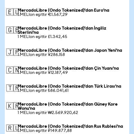
MercadoLibre (Ondo Tokenized)'dan Euro'na
🇪🇺
1 MELIon eşittir €1.567,29
MercadoLibre (Ondo Tokenized)'dan İngiliz
🇬🇧
Sterlini'na
1 MELIon eşittir £1.342,45
MercadoLibre (Ondo Tokenized)'dan Japon Yeni'na
🇯🇵
1 MELIon eşittir ¥286.158
MercadoLibre (Ondo Tokenized)'dan Çin Yuanı'na
🇨🇳
1 MELIon eşittir ¥12.187,49
MercadoLibre (Ondo Tokenized)'dan Türk Lirası'na
🇹🇷
1 MELIon eşittir ₺86.041,61
MercadoLibre (Ondo Tokenized)'dan Güney Kore
🇰🇷
Wonu'na
1 MELIon eşittir ₩2.569.920,62
MercadoLibre (Ondo Tokenized)'dan Rus Rublesi'na
🇷🇺
1 MELIon eşittir ₽149.877,88