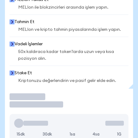
MELIon ile blokzincirleri arasında işlem yapın.
Tahmin Et
MELIon ve kripto tahmin piyasalarında işlem yapın.
Vadeli İşlemler
50x kaldıraca kadar token'larda uzun veya kısa
pozisyon alın.
Stake Et
Kriptonuzu değerlendirin ve pasif gelir elde edin.
İşlem Yap
15dk
30dk
1sa
4sa
1G