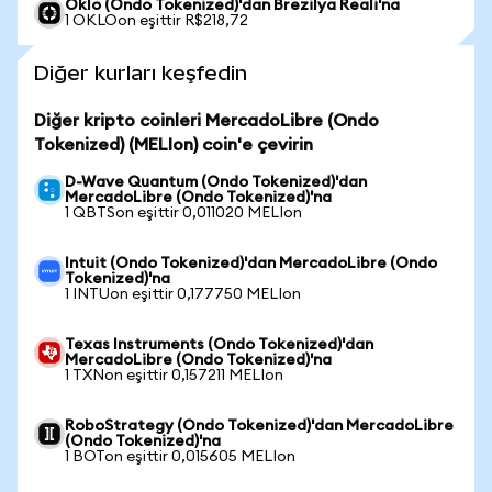
Oklo (Ondo Tokenized)'dan Brezilya Reali'na
1 OKLOon eşittir R$218,72
Diğer kurları keşfedin
Diğer kripto coinleri MercadoLibre (Ondo
Tokenized) (MELIon) coin'e çevirin
D-Wave Quantum (Ondo Tokenized)'dan
MercadoLibre (Ondo Tokenized)'na
1 QBTSon eşittir 0,011020 MELIon
Intuit (Ondo Tokenized)'dan MercadoLibre (Ondo
Tokenized)'na
1 INTUon eşittir 0,177750 MELIon
Texas Instruments (Ondo Tokenized)'dan
MercadoLibre (Ondo Tokenized)'na
1 TXNon eşittir 0,157211 MELIon
RoboStrategy (Ondo Tokenized)'dan MercadoLibre
(Ondo Tokenized)'na
1 BOTon eşittir 0,015605 MELIon