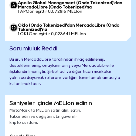
Apollo Global Management (Ondo Tokenized)'dan
MercadoLibre (Ondo Tokenized)'na
1 APOon eşittir 0,072816 MELIon
Oklo (Ondo Tokenized)'dan MercadoLibre (Ondo
Tokenized)'na
1 OKLOon eşittir 0,023641 MELIon
Sorumluluk Reddi
Bu ürün MercadoLibre tarafından ihraç edilmemiş,
desteklenmemiş, onaylanmamış veya MercadoLibre ile
ilişkilendirilmemiştir. Şirket adı ve diğer ticari markalar
yalnızca dayanak referans varlığını tanımlamak amacıyla
kullanılmaktadır.
Saniyeler içinde MELIon edinin
MetaMask'ta MELIon satın alın, satın,
takas edin ve değiştirin. En güvenilir
kripto cüzdanı.