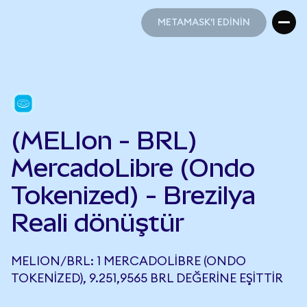
METAMASK'I EDİNİN
METAMASK'I EDİNİN
(MELIon - BRL)
MercadoLibre (Ondo
Tokenized) - Brezilya
Reali dönüştür
MELION/BRL: 1 MERCADOLIBRE (ONDO
TOKENIZED), 9.251,9565 BRL DEĞERINE EŞITTIR