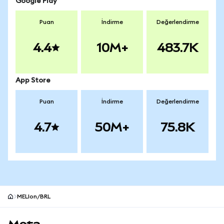
Google Play
Puan
İndirme
Değerlendirme
4.4
10M+
483.7K
App Store
Puan
İndirme
Değerlendirme
4.7
50M+
75.8K
MELIon/BRL
MetaMask site alt bilgisi