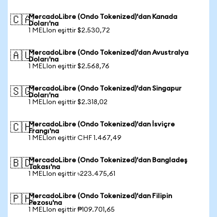
MercadoLibre (Ondo Tokenized)'dan Kanada
🇨🇦
Doları'na
1 MELIon eşittir $2.530,72
MercadoLibre (Ondo Tokenized)'dan Avustralya
🇦🇺
Doları'na
1 MELIon eşittir $2.568,76
MercadoLibre (Ondo Tokenized)'dan Singapur
🇸🇬
Doları'na
1 MELIon eşittir $2.318,02
MercadoLibre (Ondo Tokenized)'dan İsviçre
🇨🇭
Frangı'na
1 MELIon eşittir CHF 1.467,49
MercadoLibre (Ondo Tokenized)'dan Bangladeş
🇧🇩
Takası'na
1 MELIon eşittir ৳223.475,61
MercadoLibre (Ondo Tokenized)'dan Filipin
🇵🇭
Pezosu'na
1 MELIon eşittir ₱109.701,65