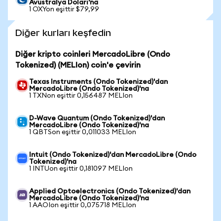
Avustralya Doları'na
1 OXYon eşittir $79,99
Diğer kurları keşfedin
Diğer kripto coinleri MercadoLibre (Ondo
Tokenized) (MELIon) coin'e çevirin
Texas Instruments (Ondo Tokenized)'dan
MercadoLibre (Ondo Tokenized)'na
1 TXNon eşittir 0,156487 MELIon
D-Wave Quantum (Ondo Tokenized)'dan
MercadoLibre (Ondo Tokenized)'na
1 QBTSon eşittir 0,011033 MELIon
Intuit (Ondo Tokenized)'dan MercadoLibre (Ondo
Tokenized)'na
1 INTUon eşittir 0,181097 MELIon
Applied Optoelectronics (Ondo Tokenized)'dan
MercadoLibre (Ondo Tokenized)'na
1 AAOIon eşittir 0,075718 MELIon