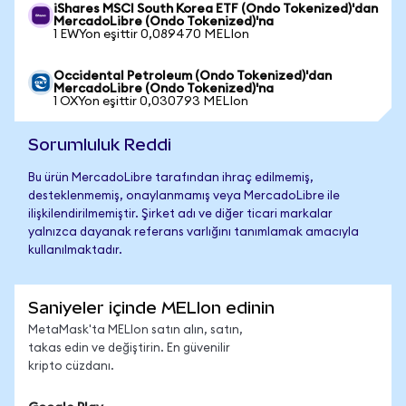
iShares MSCI South Korea ETF (Ondo Tokenized)'dan
MercadoLibre (Ondo Tokenized)'na
1 EWYon eşittir 0,089470 MELIon
Occidental Petroleum (Ondo Tokenized)'dan
MercadoLibre (Ondo Tokenized)'na
1 OXYon eşittir 0,030793 MELIon
Sorumluluk Reddi
Bu ürün MercadoLibre tarafından ihraç edilmemiş,
desteklenmemiş, onaylanmamış veya MercadoLibre ile
ilişkilendirilmemiştir. Şirket adı ve diğer ticari markalar
yalnızca dayanak referans varlığını tanımlamak amacıyla
kullanılmaktadır.
Saniyeler içinde MELIon edinin
MetaMask'ta MELIon satın alın, satın,
takas edin ve değiştirin. En güvenilir
kripto cüzdanı.