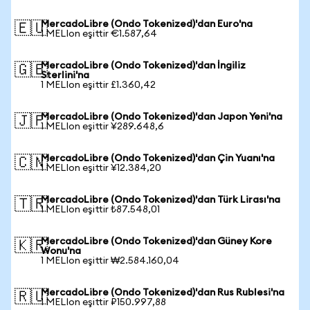
MercadoLibre (Ondo Tokenized)'dan Euro'na
🇪🇺
1 MELIon eşittir €1.587,64
MercadoLibre (Ondo Tokenized)'dan İngiliz
🇬🇧
Sterlini'na
1 MELIon eşittir £1.360,42
MercadoLibre (Ondo Tokenized)'dan Japon Yeni'na
🇯🇵
1 MELIon eşittir ¥289.648,6
MercadoLibre (Ondo Tokenized)'dan Çin Yuanı'na
🇨🇳
1 MELIon eşittir ¥12.384,20
MercadoLibre (Ondo Tokenized)'dan Türk Lirası'na
🇹🇷
1 MELIon eşittir ₺87.548,01
MercadoLibre (Ondo Tokenized)'dan Güney Kore
🇰🇷
Wonu'na
1 MELIon eşittir ₩2.584.160,04
MercadoLibre (Ondo Tokenized)'dan Rus Rublesi'na
🇷🇺
1 MELIon eşittir ₽150.997,88