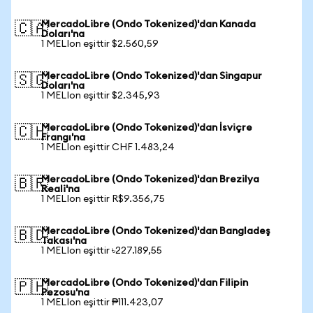
MercadoLibre (Ondo Tokenized)'dan Kanada
🇨🇦
Doları'na
1 MELIon eşittir $2.560,59
MercadoLibre (Ondo Tokenized)'dan Singapur
🇸🇬
Doları'na
1 MELIon eşittir $2.345,93
MercadoLibre (Ondo Tokenized)'dan İsviçre
🇨🇭
Frangı'na
1 MELIon eşittir CHF 1.483,24
MercadoLibre (Ondo Tokenized)'dan Brezilya
🇧🇷
Reali'na
1 MELIon eşittir R$9.356,75
MercadoLibre (Ondo Tokenized)'dan Bangladeş
🇧🇩
Takası'na
1 MELIon eşittir ৳227.189,55
MercadoLibre (Ondo Tokenized)'dan Filipin
🇵🇭
Pezosu'na
1 MELIon eşittir ₱111.423,07