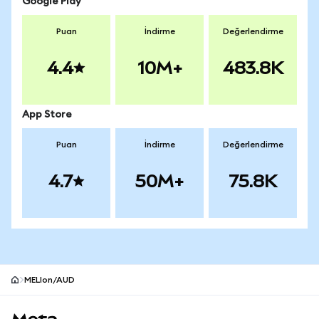
Google Play
Puan
İndirme
Değerlendirme
4.4
10M+
483.8K
App Store
Puan
İndirme
Değerlendirme
4.7
50M+
75.8K
MELIon/AUD
MetaMask site alt bilgisi