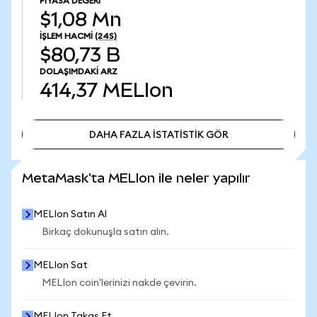
PIYASA DEĞERI
$1,08 Mn
İŞLEM HACMI
(24S)
$80,73 B
DOLAŞIMDAKI ARZ
414,37
MELIon
DAHA FAZLA İSTATİSTİK GÖR
DAHA FAZLA İSTATİSTİK GÖR
MetaMask'ta MELIon ile neler yapılır
MELIon Satın Al
Birkaç dokunuşla satın alın.
MELIon Sat
MELIon coin'lerinizi nakde çevirin.
MELIon Takas Et