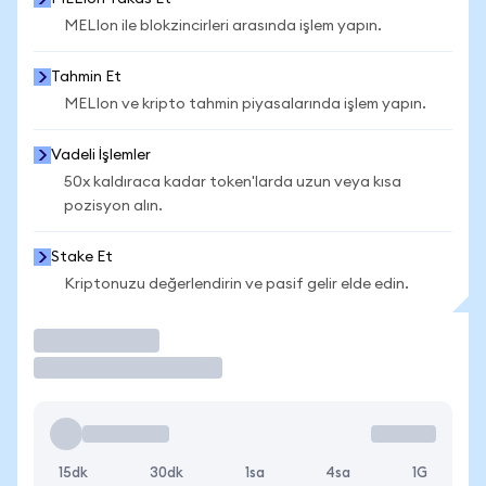
MELIon ile blokzincirleri arasında işlem yapın.
Tahmin Et
MELIon ve kripto tahmin piyasalarında işlem yapın.
Vadeli İşlemler
50x kaldıraca kadar token'larda uzun veya kısa
pozisyon alın.
Stake Et
Kriptonuzu değerlendirin ve pasif gelir elde edin.
İşlem Yap
15dk
30dk
1sa
4sa
1G