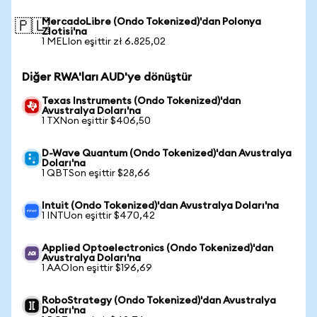
MercadoLibre (Ondo Tokenized)'dan Polonya
🇵🇱
Zlotisi'na
1 MELIon eşittir zł 6.825,02
Diğer RWA'ları AUD'ye dönüştür
Texas Instruments (Ondo Tokenized)'dan
Avustralya Doları'na
1 TXNon eşittir $406,50
D-Wave Quantum (Ondo Tokenized)'dan Avustralya
Doları'na
1 QBTSon eşittir $28,66
Intuit (Ondo Tokenized)'dan Avustralya Doları'na
1 INTUon eşittir $470,42
Applied Optoelectronics (Ondo Tokenized)'dan
Avustralya Doları'na
1 AAOIon eşittir $196,69
RoboStrategy (Ondo Tokenized)'dan Avustralya
Doları'na