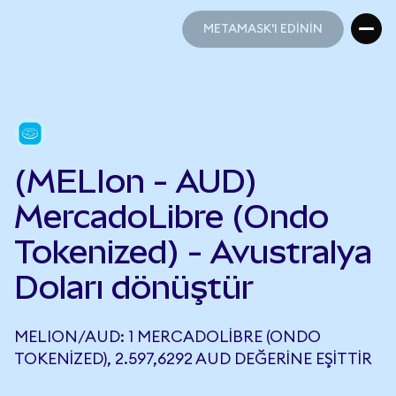
METAMASK'I EDİNİN
METAMASK'I EDİNİN
(MELIon - AUD)
MercadoLibre (Ondo
Tokenized) - Avustralya
Doları dönüştür
MELION/AUD: 1 MERCADOLIBRE (ONDO
TOKENIZED), 2.597,6292 AUD DEĞERINE EŞITTIR