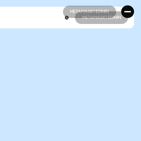
METAMASK'I EDİNİN
METAMASK'I EDİNİN
METAMASK'I EDİNİN
METAMASK'I EDİNİN