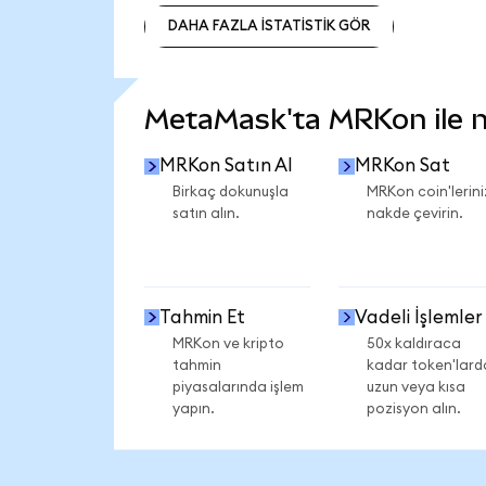
DAHA FAZLA İSTATİSTİK GÖR
DAHA FAZLA İSTATİSTİK GÖR
MetaMask'ta MRKon ile ne
MRKon Satın Al
MRKon Sat
Birkaç dokunuşla
MRKon coin'lerini
satın alın.
nakde çevirin.
Tahmin Et
Vadeli İşlemler
MRKon ve kripto
50x kaldıraca
tahmin
kadar token'lard
piyasalarında işlem
uzun veya kısa
yapın.
pozisyon alın.