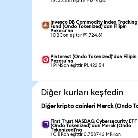
1 SCCOon eşittir ₱12.141,80
Invesco DB Commodity Index Tracking
Fund (Ondo Tokenized)'dan Filipin
Pezosu'na
1 DBCon eşittir ₱1.724,81
Pinterest (Ondo Tokenized)'dan Filipin
Pezosu'na
1 PINSon eşittir ₱1.422,54
Diğer kurları keşfedin
Diğer kripto coinleri Merck (Ondo T
First Trust NASDAQ Cybersecurity ETF
(Ondo Tokenized)'dan Merck (Ondo
Tokenized)'na
1 CIBRon eşittir 0,758746 MRKon