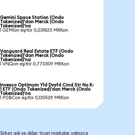
Gemini Space Station (Ondo
Tokenized)'dan Merck (Ondo
Tokenized)'na
1 GEMIon eşittir 0,031823 MRKon
Vanguard Real Estate ETF (Ondo
Tokenized)'dan Merck (Ondo
Tokenized)'na
1 VNQon eşittir 0,773309 MRKon
Invesco Optimum Yld Dvsfd Cmd Str No K-
1 ETF (Ondo Tokenized)'dan Merck (Ondo
Tokenized)'na
1 PDBCon eşittir 0,130529 MRKon
irket adı ve diğer ticari markalar yalnızca