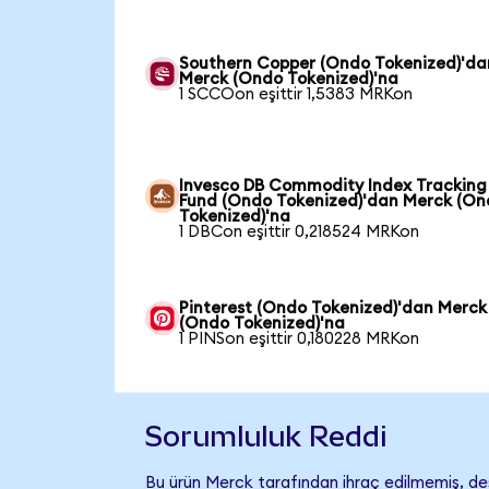
Southern Copper (Ondo Tokenized)'da
Merck (Ondo Tokenized)'na
1 SCCOon eşittir 1,5383 MRKon
Invesco DB Commodity Index Tracking
Fund (Ondo Tokenized)'dan Merck (O
Tokenized)'na
1 DBCon eşittir 0,218524 MRKon
Pinterest (Ondo Tokenized)'dan Merck
(Ondo Tokenized)'na
1 PINSon eşittir 0,180228 MRKon
Sorumluluk Reddi
Bu ürün Merck tarafından ihraç edilmemiş, dest