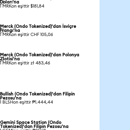

Doları'na
1 MRKon eşittir $181,84
Merck (Ondo Tokenized)'dan İsviçre

Frangı'na
1 MRKon eşittir CHF 105,06
Merck (Ondo Tokenized)'dan Polonya

Zlotisi'na
1 MRKon eşittir zł 483,46
Bullish (Ondo Tokenized)'dan Filipin
Pezosu'na
1 BLSHon eşittir ₱1.444,44
Gemini Space Station (Ondo
Tokenized)'dan Filipin Pezosu'na