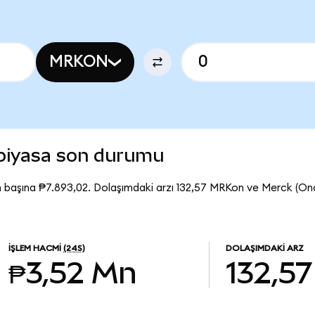
MRKON
piyasa son durumu
 başına ₱7.893,02. Dolaşımdaki arzı 132,57 MRKon ve Merck (O
İŞLEM HACMI
(24S)
DOLAŞIMDAKI ARZ
₱3,52 Mn
132,57