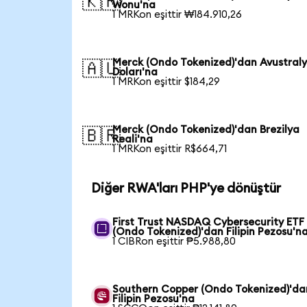
🇰🇷
Wonu'na
1 MRKon eşittir ₩184.910,26
Merck (Ondo Tokenized)'dan Avustral
🇦🇺
Doları'na
1 MRKon eşittir $184,29
Merck (Ondo Tokenized)'dan Brezilya
🇧🇷
Reali'na
1 MRKon eşittir R$664,71
Diğer RWA'ları PHP'ye dönüştür
First Trust NASDAQ Cybersecurity ETF
(Ondo Tokenized)'dan Filipin Pezosu'n
1 CIBRon eşittir ₱5.988,80
Southern Copper (Ondo Tokenized)'da
Filipin Pezosu'na