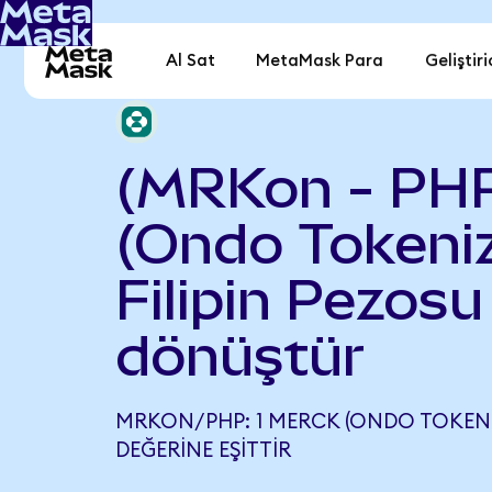
Al Sat
MetaMask Para
Geliştiri
(MRKon - PHP
(Ondo Tokeniz
Filipin Pezosu
dönüştür
MRKON/PHP: 1 MERCK (ONDO TOKENIZ
DEĞERINE EŞITTIR