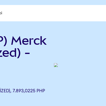
ci
) Merck
ed) -
ED), 7.893,0225 PHP