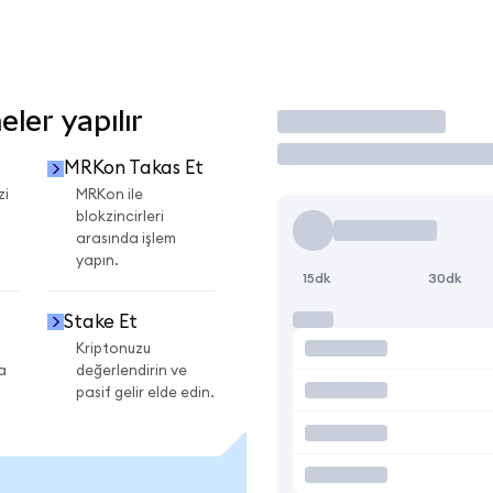
ler yapılır
İşlem Yap
MRKon Takas Et
zi
MRKon ile
blokzincirleri
arasında işlem
yapın.
15dk
30dk
Stake Et
Kriptonuzu
a
değerlendirin ve
pasif gelir elde edin.