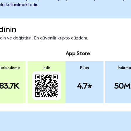
a kullanılmaktadır.
dinin
n ve değiştirin. En güvenilir kripto cüzdanı.
App Store
erlendirme
İndir
Puan
İndirme
83.7K
4.7
50M