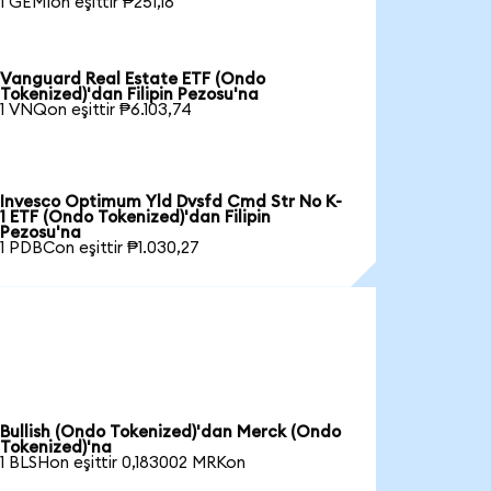
1 GEMIon eşittir ₱251,18
Vanguard Real Estate ETF (Ondo
Tokenized)'dan Filipin Pezosu'na
1 VNQon eşittir ₱6.103,74
Invesco Optimum Yld Dvsfd Cmd Str No K-
1 ETF (Ondo Tokenized)'dan Filipin
Pezosu'na
1 PDBCon eşittir ₱1.030,27
Bullish (Ondo Tokenized)'dan Merck (Ondo
Tokenized)'na
1 BLSHon eşittir 0,183002 MRKon