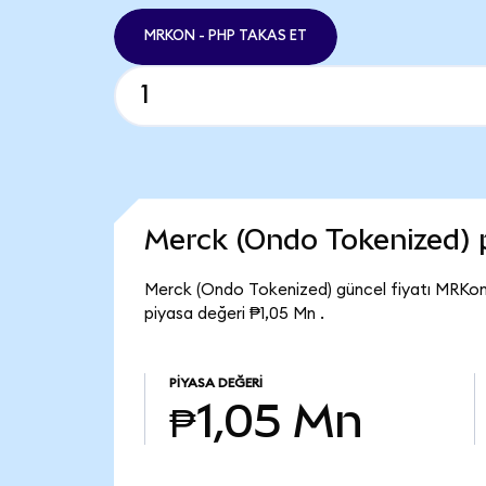
MRKON - PHP TAKAS ET
Merck (Ondo Tokenized) 
Merck (Ondo Tokenized) güncel fiyatı MRKon
piyasa değeri ₱1,05 Mn .
PIYASA DEĞERI
₱1,05 Mn