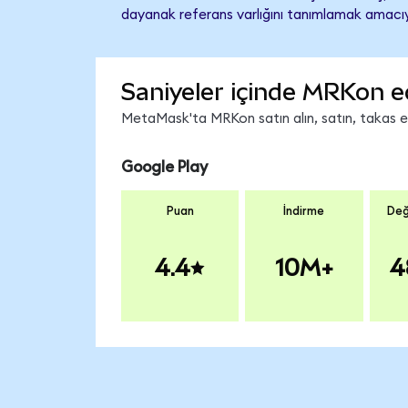
dayanak referans varlığını tanımlamak amacıyl
Saniyeler içinde MRKon e
MetaMask'ta MRKon satın alın, satın, takas edi
Google Play
Puan
İndirme
Değ
4.4
10M+
4