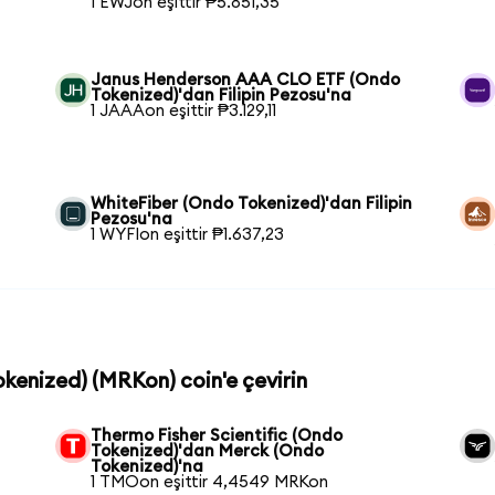
1 EWJon eşittir ₱5.851,35
Janus Henderson AAA CLO ETF (Ondo
Tokenized)'dan Filipin Pezosu'na
1 JAAAon eşittir ₱3.129,11
WhiteFiber (Ondo Tokenized)'dan Filipin
Pezosu'na
1 WYFIon eşittir ₱1.637,23
okenized) (MRKon) coin'e çevirin
Thermo Fisher Scientific (Ondo
Tokenized)'dan Merck (Ondo
Tokenized)'na
1 TMOon eşittir 4,4549 MRKon