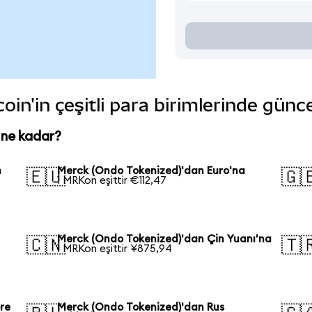
in'in çeşitli para birimlerinde günc
 ne kadar?
n
Merck (Ondo Tokenized)'dan Euro'na
🇪🇺
🇬
1 MRKon eşittir €112,47
Merck (Ondo Tokenized)'dan Çin Yuanı'na
🇨🇳
🇹
1 MRKon eşittir ¥875,94
re
Merck (Ondo Tokenized)'dan Rus