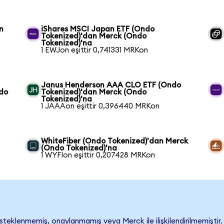
n
iShares MSCI Japan ETF (Ondo
Tokenized)'dan Merck (Ondo
Tokenized)'na
1 EWJon eşittir 0,741331 MRKon
Janus Henderson AAA CLO ETF (Ondo
ndo
Tokenized)'dan Merck (Ondo
Tokenized)'na
1 JAAAon eşittir 0,396440 MRKon
WhiteFiber (Ondo Tokenized)'dan Merck
(Ondo Tokenized)'na
1 WYFIon eşittir 0,207428 MRKon
eklenmemiş, onaylanmamış veya Merck ile ilişkilendirilmemiştir. Ş