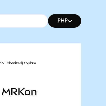
PHP
ndo Tokenized) toplam
MRKon