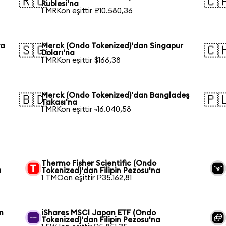
🇷🇺
🇨
Rublesi'na
1 MRKon eşittir ₽10.580,36
ya
Merck (Ondo Tokenized)'dan Singapur
🇸🇬
🇨
Doları'na
1 MRKon eşittir $166,38
Merck (Ondo Tokenized)'dan Bangladeş
🇧🇩
🇵
Takası'na
1 MRKon eşittir ৳16.040,58
Thermo Fisher Scientific (Ondo
a
Tokenized)'dan Filipin Pezosu'na
1 TMOon eşittir ₱35.162,81
n
iShares MSCI Japan ETF (Ondo
Tokenized)'dan Filipin Pezosu'na