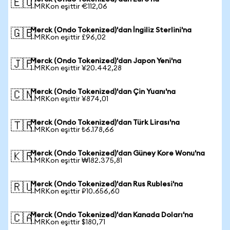
🇪🇺
1 MRKon eşittir €112,06
Merck (Ondo Tokenized)'dan İngiliz Sterlini'na
🇬🇧
1 MRKon eşittir £96,02
Merck (Ondo Tokenized)'dan Japon Yeni'na
🇯🇵
1 MRKon eşittir ¥20.442,28
Merck (Ondo Tokenized)'dan Çin Yuanı'na
🇨🇳
1 MRKon eşittir ¥874,01
Merck (Ondo Tokenized)'dan Türk Lirası'na
🇹🇷
1 MRKon eşittir ₺6.178,66
Merck (Ondo Tokenized)'dan Güney Kore Wonu'na
🇰🇷
1 MRKon eşittir ₩182.375,81
Merck (Ondo Tokenized)'dan Rus Rublesi'na
🇷🇺
1 MRKon eşittir ₽10.656,60
Merck (Ondo Tokenized)'dan Kanada Doları'na
🇨🇦
1 MRKon eşittir $180,71