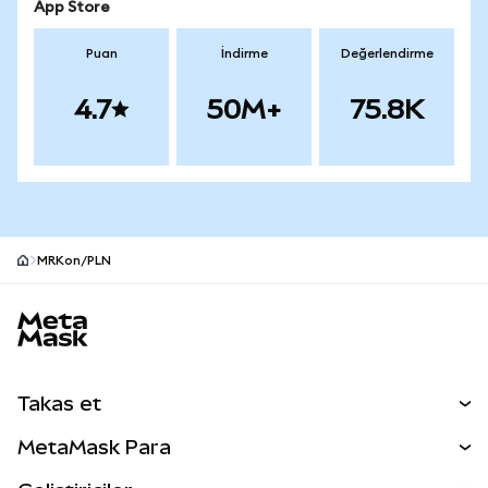
App Store
Puan
İndirme
Değerlendirme
4.7
50M+
75.8K
MRKon/PLN
MetaMask site alt bilgisi
Takas et
Takas İşlemleri
MetaMask Para
Tahmin Et
YENİ
Kripto Al