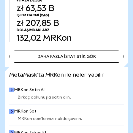
PIYASA DEĞERI
zł 63,53 B
İŞLEM HACMI
(24S)
zł 207,85 B
DOLAŞIMDAKI ARZ
132,02
MRKon
DAHA FAZLA İSTATİSTİK GÖR
DAHA FAZLA İSTATİSTİK GÖR
MetaMask'ta MRKon ile neler yapılır
MRKon Satın Al
Birkaç dokunuşla satın alın.
MRKon Sat
MRKon coin'lerinizi nakde çevirin.
MRKon Takas Et