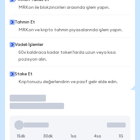
MRKon ile blokzincirleri arasında işlem yapın.
Tahmin Et
MRKon ve kripto tahmin piyasalarında işlem yapın.
Vadeli İşlemler
50x kaldıraca kadar token'larda uzun veya kısa
pozisyon alın.
Stake Et
Kriptonuzu değerlendirin ve pasif gelir elde edin.
İşlem Yap
15dk
30dk
1sa
4sa
1G