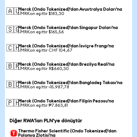
Merck (Ondo Tokenized)'dan Avustralya Doları'na
🇦🇺
1 MRKon eşittir $183,30
Merck (Ondo Tokenized)'dan Singapur Doları'na
🇸🇬
1 MRKon eşittir $165,56
Merck (Ondo Tokenized)'dan İsviçre Frangı'na
🇨🇭
1 MRKon eşittir CHF 104,67
Merck (Ondo Tokenized)'dan Brezilya Reali'na
🇧🇷
1 MRKon eşittir R$660,30
Merck (Ondo Tokenized)'dan Bangladeş Takası'na
🇧🇩
1 MRKon eşittir ৳15.987,78
Merck (Ondo Tokenized)'dan Filipin Pezosu'na
🇵🇭
1 MRKon eşittir ₱7.863,81
Diğer RWA'ları PLN'ye dönüştür
Thermo Fisher Scientific (Ondo Tokenized)'dan
Polonya Zlotisi'na