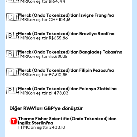
1 MRKon eşittir $164,44
Merck (Ondo Tokenized)'dan İsviçre Frangı'na
🇨🇭
1 MRKon eşittir CHF 104,16
Merck (Ondo Tokenized)'dan Brezilya Reali'na
🇧🇷
1 MRKon eşittir R$655,86
Merck (Ondo Tokenized)'dan Bangladeş Takası'na
🇧🇩
1 MRKon eşittir ৳15.880,15
Merck (Ondo Tokenized)'dan Filipin Pezosu'na
🇵🇭
1 MRKon eşittir ₱7.810,85
Merck (Ondo Tokenized)'dan Polonya Zlotisi'na
🇵🇱
1 MRKon eşittir zł 478,03
Diğer RWA'ları GBP'ye dönüştür
Thermo Fisher Scientific (Ondo Tokenized)'dan
İngiliz Sterlini'na
1 TMOon eşittir £433,10