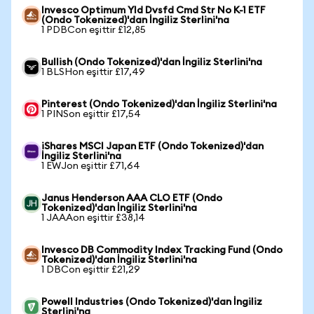
Invesco Optimum Yld Dvsfd Cmd Str No K-1 ETF
(Ondo Tokenized)'dan İngiliz Sterlini'na
1 PDBCon eşittir £12,85
Bullish (Ondo Tokenized)'dan İngiliz Sterlini'na
1 BLSHon eşittir £17,49
Pinterest (Ondo Tokenized)'dan İngiliz Sterlini'na
1 PINSon eşittir £17,54
iShares MSCI Japan ETF (Ondo Tokenized)'dan
İngiliz Sterlini'na
1 EWJon eşittir £71,64
Janus Henderson AAA CLO ETF (Ondo
Tokenized)'dan İngiliz Sterlini'na
1 JAAAon eşittir £38,14
Invesco DB Commodity Index Tracking Fund (Ondo
Tokenized)'dan İngiliz Sterlini'na
1 DBCon eşittir £21,29
Powell Industries (Ondo Tokenized)'dan İngiliz
Sterlini'na