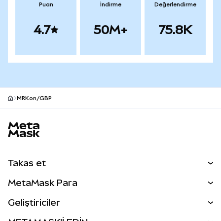
Puan
İndirme
Değerlendirme
4.7
50M+
75.8K
MRKon/GBP
MetaMask site alt bilgisi
Takas et
Takas İşlemleri
MetaMask Para
Tahmin Et
YENİ
Kripto Al
Geliştiriciler
Perps
YENİ
MetaMask Kart
Dökümantasyon