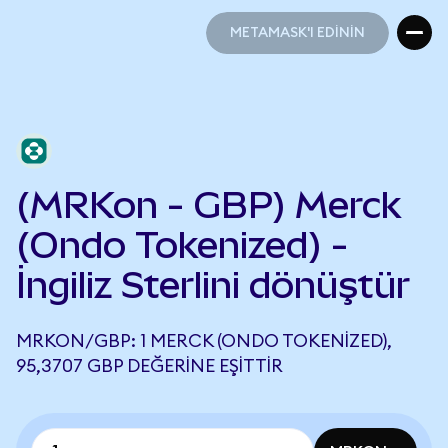
METAMASK'I EDİNİN
METAMASK'I EDİNİN
(MRKon - GBP) Merck
(Ondo Tokenized) -
İngiliz Sterlini dönüştür
MRKON/GBP: 1 MERCK (ONDO TOKENIZED),
95,3707 GBP DEĞERINE EŞITTIR