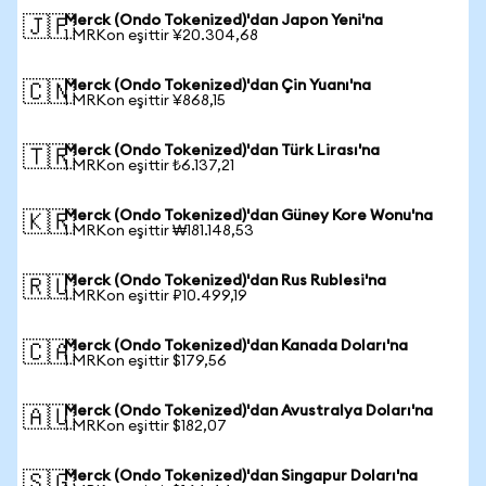
Merck (Ondo Tokenized)'dan Japon Yeni'na
🇯🇵
1 MRKon eşittir ¥20.304,68
Merck (Ondo Tokenized)'dan Çin Yuanı'na
🇨🇳
1 MRKon eşittir ¥868,15
Merck (Ondo Tokenized)'dan Türk Lirası'na
🇹🇷
1 MRKon eşittir ₺6.137,21
Merck (Ondo Tokenized)'dan Güney Kore Wonu'na
🇰🇷
1 MRKon eşittir ₩181.148,53
Merck (Ondo Tokenized)'dan Rus Rublesi'na
🇷🇺
1 MRKon eşittir ₽10.499,19
Merck (Ondo Tokenized)'dan Kanada Doları'na
🇨🇦
1 MRKon eşittir $179,56
Merck (Ondo Tokenized)'dan Avustralya Doları'na
🇦🇺
1 MRKon eşittir $182,07
Merck (Ondo Tokenized)'dan Singapur Doları'na
🇸🇬