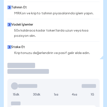
Tahmin Et
MRKon ve kripto tahmin piyasalarında işlem yapın.
Vadeli İşlemler
50x kaldıraca kadar token'larda uzun veya kısa
pozisyon alın.
Stake Et
Kriptonuzu değerlendirin ve pasif gelir elde edin.
İşlem Yap
15dk
30dk
1sa
4sa
1G