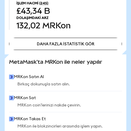
İŞLEM HACMI
(24S)
£43,34 B
DOLAŞIMDAKI ARZ
132,02
MRKon
DAHA FAZLA İSTATİSTİK GÖR
DAHA FAZLA İSTATİSTİK GÖR
MetaMask'ta MRKon ile neler yapılır
MRKon Satın Al
Birkaç dokunuşla satın alın.
MRKon Sat
MRKon coin'lerinizi nakde çevirin.
MRKon Takas Et
MRKon ile blokzincirleri arasında işlem yapın.