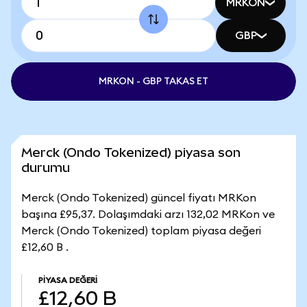
MRKON
GBP
MRKON - GBP TAKAS ET
Merck (Ondo Tokenized) piyasa son
durumu
Merck (Ondo Tokenized) güncel fiyatı MRKon
başına £95,37. Dolaşımdaki arzı 132,02 MRKon ve
Merck (Ondo Tokenized) toplam piyasa değeri
£12,60 B .
PIYASA DEĞERI
£12,60 B