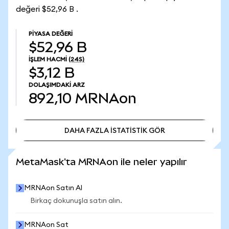
değeri $52,96 B .
PIYASA DEĞERI
$52,96 B
İŞLEM HACMI
(24S)
$3,12 B
DOLAŞIMDAKI ARZ
892,10
MRNAon
DAHA FAZLA İSTATİSTİK GÖR
DAHA FAZLA İSTATİSTİK GÖR
MetaMask'ta MRNAon ile neler yapılır
MRNAon Satın Al
Birkaç dokunuşla satın alın.
MRNAon Sat