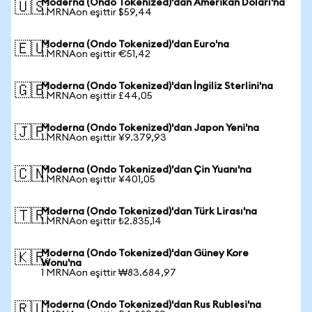
Moderna (Ondo Tokenized)'dan Amerikan Doları'na
🇺🇸
1 MRNAon eşittir $59,44
Moderna (Ondo Tokenized)'dan Euro'na
🇪🇺
1 MRNAon eşittir €51,42
Moderna (Ondo Tokenized)'dan İngiliz Sterlini'na
🇬🇧
1 MRNAon eşittir £44,05
Moderna (Ondo Tokenized)'dan Japon Yeni'na
🇯🇵
1 MRNAon eşittir ¥9.379,93
Moderna (Ondo Tokenized)'dan Çin Yuanı'na
🇨🇳
1 MRNAon eşittir ¥401,05
Moderna (Ondo Tokenized)'dan Türk Lirası'na
🇹🇷
1 MRNAon eşittir ₺2.835,14
Moderna (Ondo Tokenized)'dan Güney Kore
🇰🇷
Wonu'na
1 MRNAon eşittir ₩83.684,97
Moderna (Ondo Tokenized)'dan Rus Rublesi'na
🇷🇺