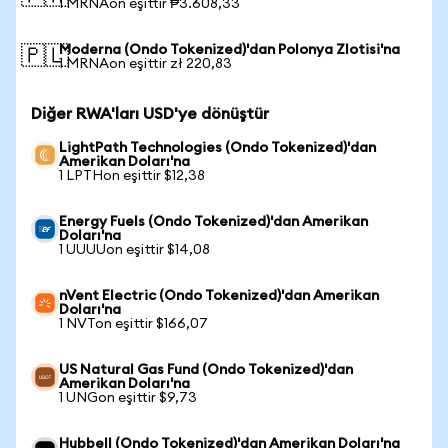
1 MRNAon eşittir ₱3.608,33
Moderna (Ondo Tokenized)'dan Polonya Zlotisi'na
🇵🇱
1 MRNAon eşittir zł 220,83
Diğer RWA'ları USD'ye dönüştür
LightPath Technologies (Ondo Tokenized)'dan
Amerikan Doları'na
1 LPTHon eşittir $12,38
Energy Fuels (Ondo Tokenized)'dan Amerikan
Doları'na
1 UUUUon eşittir $14,08
nVent Electric (Ondo Tokenized)'dan Amerikan
Doları'na
1 NVTon eşittir $166,07
US Natural Gas Fund (Ondo Tokenized)'dan
Amerikan Doları'na
1 UNGon eşittir $9,73
Hubbell (Ondo Tokenized)'dan Amerikan Doları'na