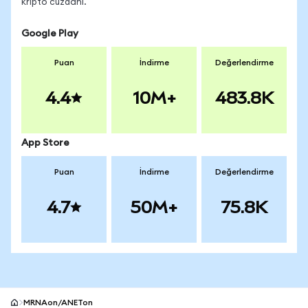
kripto cüzdanı.
Google Play
Puan
İndirme
Değerlendirme
4.4
10M+
483.8K
App Store
Puan
İndirme
Değerlendirme
4.7
50M+
75.8K
MRNAon/ANETon