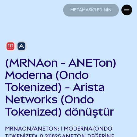
METAMASK'I EDİNİN
METAMASK'I EDİNİN
(MRNAon - ANETon)
Moderna (Ondo
Tokenized) - Arista
Networks (Ondo
Tokenized) dönüştür
MRNAON/ANETON: 1 MODERNA (ONDO
TOKENIZED), 0,311825 ANETON DEĞERINE