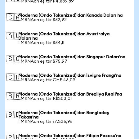
1 MRNAon eşittir ₽4.889,89
Moderna (Ondo Tokenized)'dan Kanada Doları'na
🇨🇦
1 MRNAon eşittir $82,92
Moderna (Ondo Tokenized)'dan Avustralya
🇦🇺
Doları'na
1 MRNAon eşittir $84,11
Moderna (Ondo Tokenized)'dan Singapur Doları'na
🇸🇬
1 MRNAon eşittir $75,97
Moderna (Ondo Tokenized)'dan İsviçre Frangı'na
🇨🇭
1 MRNAon eşittir CHF 48,03
Moderna (Ondo Tokenized)'dan Brezilya Reali'na
🇧🇷
1 MRNAon eşittir R$303,01
Moderna (Ondo Tokenized)'dan Bangladeş
🇧🇩
Takası'na
1 MRNAon eşittir ৳7.335,98
Moderna (Ondo Tokenized)'dan Filipin Pezosu'na
🇵🇭