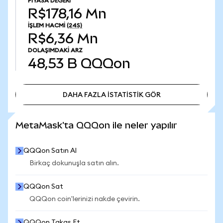
PIYASA DEĞERI
R$178,16 Mn
İŞLEM HACMI
(24S)
R$6,36 Mn
DOLAŞIMDAKI ARZ
48,53 B
QQQon
DAHA FAZLA İSTATİSTİK GÖR
DAHA FAZLA İSTATİSTİK GÖR
MetaMask'ta QQQon ile neler yapılır
QQQon Satın Al
Birkaç dokunuşla satın alın.
QQQon Sat
QQQon coin'lerinizi nakde çevirin.
QQQon Takas Et