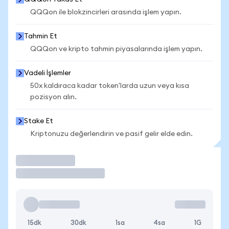
QQQon ile blokzincirleri arasında işlem yapın.
Tahmin Et
QQQon ve kripto tahmin piyasalarında işlem yapın.
Vadeli İşlemler
50x kaldıraca kadar token'larda uzun veya kısa
pozisyon alın.
Stake Et
Kriptonuzu değerlendirin ve pasif gelir elde edin.
İşlem Yap
15dk
30dk
1sa
4sa
1G