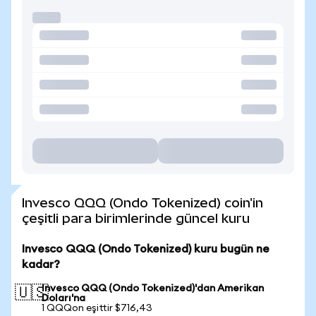
Invesco QQQ (Ondo Tokenized) coin'in
çeşitli para birimlerinde güncel kuru
Invesco QQQ (Ondo Tokenized) kuru bugün ne
kadar?
Invesco QQQ (Ondo Tokenized)'dan Amerikan
🇺🇸
Doları'na
1 QQQon eşittir $716,43