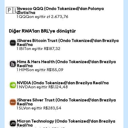
Invesco QQQ (Ondo Tokenized)'dan Polonya
🇵🇱
Zlotisi'na
1 QQQon eşittir zł 2.673,76
Diğer RWA'ları BRL'ye dönüştür
iShares Bitcoin Trust (Ondo Tokenized)'dan Brezilya
Reali'na
1 IBITon eşittir R$187,32
Hims & Hers Health (Ondo Tokenized)'dan Brezilya
Reali'na
1 HIMSon eşittir R$155,09
NVIDIA (Ondo Tokenized)'dan Brezilya Reali'na
1 NVDAon eşittir R$1.124,48
iShares Silver Trust (Ondo Tokenized)'dan Brezilya
Reali'na
1 SLVon eşittir R$283,54
Micron Technology (Ondo Tokenized)'dan Brezilya
Reali'na