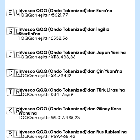
Invesco QQQ (Ondo Tokenized)'dan Euro'na
🇪🇺
1 QQQon eşittir €621,77
Invesco QQQ (Ondo Tokenized)'dan İngiliz
🇬🇧
Sterlini'na
1 QQQon eşittir £532,56
Invesco QQQ (Ondo Tokenized)'dan Japon Yeni'na
🇯🇵
1 QQQon eşittir ¥113.433,38
Invesco QQQ (Ondo Tokenized)'dan Çin Yuanı'na
🇨🇳
1 QQQon eşittir ¥4.834,12
Invesco QQQ (Ondo Tokenized)'dan Türk Lirası'na
🇹🇷
1 QQQon eşittir ₺34.175,89
Invesco QQQ (Ondo Tokenized)'dan Güney Kore
🇰🇷
Wonu'na
1 QQQon eşittir ₩1.017.488,23
Invesco QQQ (Ondo Tokenized)'dan Rus Rublesi'na
🇷🇺
1 QQQon eşittir ₽59.465,42