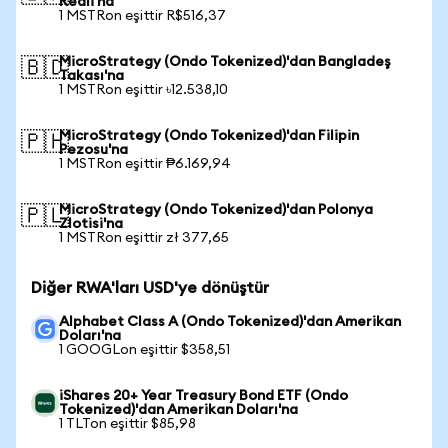
Reali'na
1 MSTRon eşittir R$516,37
MicroStrategy (Ondo Tokenized)'dan Bangladeş
🇧🇩
Takası'na
1 MSTRon eşittir ৳12.538,10
MicroStrategy (Ondo Tokenized)'dan Filipin
🇵🇭
Pezosu'na
1 MSTRon eşittir ₱6.169,94
MicroStrategy (Ondo Tokenized)'dan Polonya
🇵🇱
Zlotisi'na
1 MSTRon eşittir zł 377,65
Diğer RWA'ları USD'ye dönüştür
Alphabet Class A (Ondo Tokenized)'dan Amerikan
Doları'na
1 GOOGLon eşittir $358,51
iShares 20+ Year Treasury Bond ETF (Ondo
Tokenized)'dan Amerikan Doları'na
1 TLTon eşittir $85,98