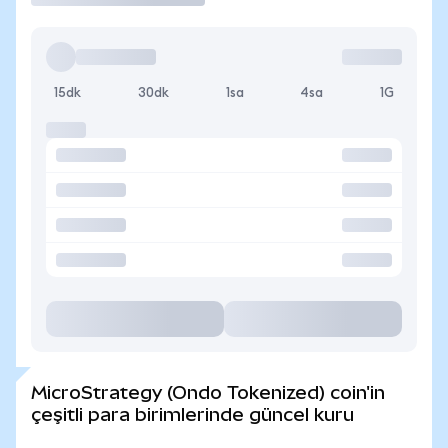
15dk
30dk
1sa
4sa
1G
MicroStrategy (Ondo Tokenized) coin'in
çeşitli para birimlerinde güncel kuru