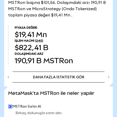
MSTRon başına $101,56. Dolaşımdaki arzı 190,91 B
MSTRon ve MicroStrategy (Ondo Tokenized)
toplam piyasa değeri $19,41 Mn .
PIYASA DEĞERI
$19,41 Mn
İŞLEM HACMI
(24S)
$822,41 B
DOLAŞIMDAKI ARZ
190,91 B
MSTRon
DAHA FAZLA İSTATİSTİK GÖR
DAHA FAZLA İSTATİSTİK GÖR
MetaMask'ta MSTRon ile neler yapılır
MSTRon Satın Al
Birkaç dokunuşla satın alın.