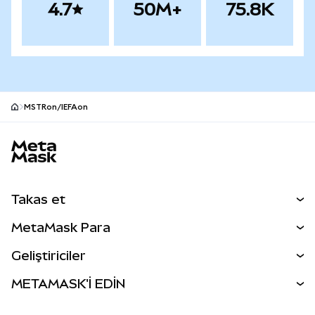
4.7
50M+
75.8K
MSTRon/IEFAon
MetaMask site alt bilgisi
Takas et
Takas İşlemleri
MetaMask Para
Tahmin Et
YENİ
Kripto Al
Geliştiriciler
Perps
YENİ
MetaMask Kart
Dökümantasyon
METAMASK'İ EDİN
RWA'lar
mUSD
YENİ
Kontrol Paneli
İşlem Kalkanı