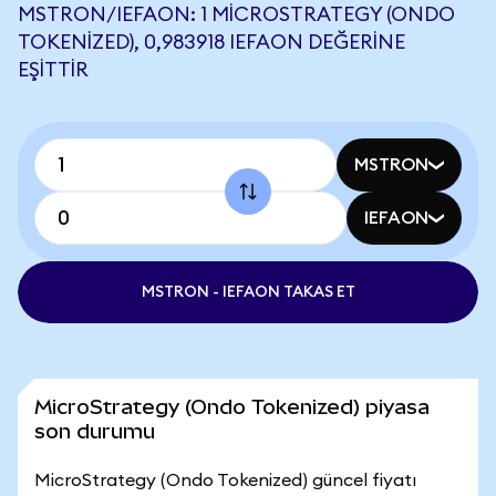
MSTRON/IEFAON: 1 MICROSTRATEGY (ONDO
TOKENIZED), 0,983918 IEFAON DEĞERINE
EŞITTIR
MSTRON
IEFAON
MSTRON - IEFAON TAKAS ET
MicroStrategy (Ondo Tokenized) piyasa
son durumu
MicroStrategy (Ondo Tokenized) güncel fiyatı