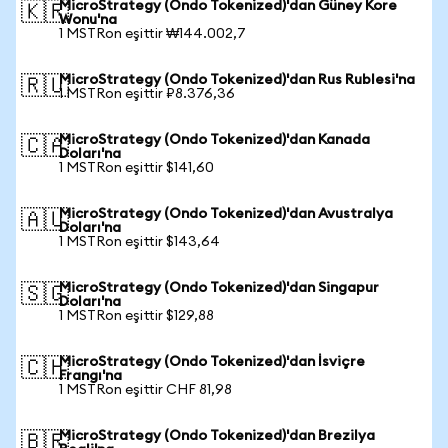
MicroStrategy (Ondo Tokenized)'dan Güney Kore
🇰🇷
Wonu'na
1 MSTRon eşittir ₩144.002,7
MicroStrategy (Ondo Tokenized)'dan Rus Rublesi'na
🇷🇺
1 MSTRon eşittir ₽8.376,36
MicroStrategy (Ondo Tokenized)'dan Kanada
🇨🇦
Doları'na
1 MSTRon eşittir $141,60
MicroStrategy (Ondo Tokenized)'dan Avustralya
🇦🇺
Doları'na
1 MSTRon eşittir $143,64
MicroStrategy (Ondo Tokenized)'dan Singapur
🇸🇬
Doları'na
1 MSTRon eşittir $129,88
MicroStrategy (Ondo Tokenized)'dan İsviçre
🇨🇭
Frangı'na
1 MSTRon eşittir CHF 81,98
MicroStrategy (Ondo Tokenized)'dan Brezilya
🇧🇷