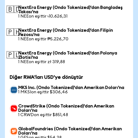
NextEra Energy (Ondo Tokenized)'dan Bangladeş
🇧🇩
Takası'na
1 NEEon eşittir ৳10.626,31
NextEra Energy (Ondo Tokenized)'dan Filipin
🇵🇭
Pezosu'na
1 NEEon eşittir ₱5.226,70
NextEra Energy (Ondo Tokenized)'dan Polonya
🇵🇱
Zlotisi'na
1 NEEon eşittir zł 319,88
Diğer RWA'ları USD'ye dönüştür
MKS Inc. (Ondo Tokenized)'dan Amerikan Doları'na
1 MKSIon eşittir $306,46
CrowdStrike (Ondo Tokenized)'dan Amerikan
Doları'na
1 CRWDon eşittir $851,48
GlobalFoundries (Ondo Tokenized)'dan Amerikan
Doları'na
1 GFSon eşittir $54,28