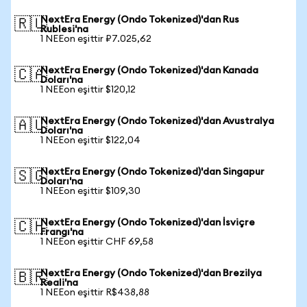
NextEra Energy (Ondo Tokenized)'dan Rus
🇷🇺
Rublesi'na
1 NEEon eşittir ₽7.025,62
NextEra Energy (Ondo Tokenized)'dan Kanada
🇨🇦
Doları'na
1 NEEon eşittir $120,12
NextEra Energy (Ondo Tokenized)'dan Avustralya
🇦🇺
Doları'na
1 NEEon eşittir $122,04
NextEra Energy (Ondo Tokenized)'dan Singapur
🇸🇬
Doları'na
1 NEEon eşittir $109,30
NextEra Energy (Ondo Tokenized)'dan İsviçre
🇨🇭
Frangı'na
1 NEEon eşittir CHF 69,58
NextEra Energy (Ondo Tokenized)'dan Brezilya
🇧🇷
Reali'na
1 NEEon eşittir R$438,88