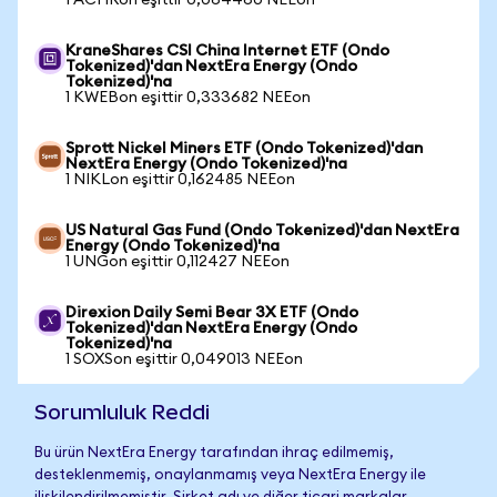
1 ACHRon eşittir 0,064460 NEEon
KraneShares CSI China Internet ETF (Ondo
Tokenized)'dan NextEra Energy (Ondo
Tokenized)'na
1 KWEBon eşittir 0,333682 NEEon
Sprott Nickel Miners ETF (Ondo Tokenized)'dan
NextEra Energy (Ondo Tokenized)'na
1 NIKLon eşittir 0,162485 NEEon
US Natural Gas Fund (Ondo Tokenized)'dan NextEra
Energy (Ondo Tokenized)'na
1 UNGon eşittir 0,112427 NEEon
Direxion Daily Semi Bear 3X ETF (Ondo
Tokenized)'dan NextEra Energy (Ondo
Tokenized)'na
1 SOXSon eşittir 0,049013 NEEon
Sorumluluk Reddi
Bu ürün NextEra Energy tarafından ihraç edilmemiş,
desteklenmemiş, onaylanmamış veya NextEra Energy ile