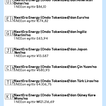
NextEra Energy (Ondo Tokenized)'dan Amerikan
🇺🇸
Doları'na
1 NEEon eşittir $86,10
NextEra Energy (Ondo Tokenized)'dan Euro'na
🇪🇺
1 NEEon eşittir €74,82
NextEra Energy (Ondo Tokenized)'dan İngiliz
🇬🇧
Sterlini'na
1 NEEon eşittir £63,94
NextEra Energy (Ondo Tokenized)'dan Japon
🇯🇵
Yeni'na
1 NEEon eşittir ¥13.587
NextEra Energy (Ondo Tokenized)'dan Çin Yuanı'na
🇨🇳
1 NEEon eşittir ¥580,93
NextEra Energy (Ondo Tokenized)'dan Türk Lirası'na
🇹🇷
1 NEEon eşittir ₺4.106,75
NextEra Energy (Ondo Tokenized)'dan Güney Kore
🇰🇷
Wonu'na
1 NEEon eşittir ₩121.216,69