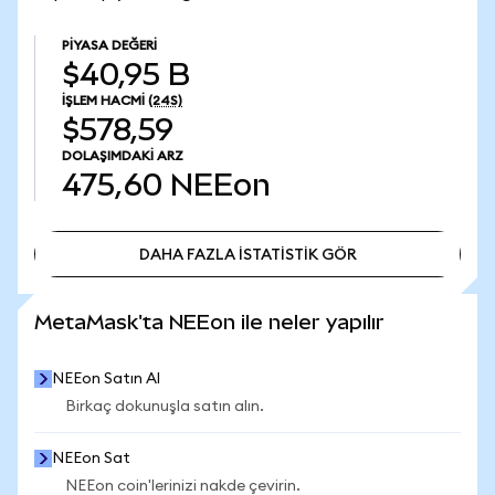
PIYASA DEĞERI
$40,95 B
İŞLEM HACMI
(24S)
$578,59
DOLAŞIMDAKI ARZ
475,60
NEEon
DAHA FAZLA İSTATİSTİK GÖR
DAHA FAZLA İSTATİSTİK GÖR
MetaMask'ta NEEon ile neler yapılır
NEEon Satın Al
Birkaç dokunuşla satın alın.
NEEon Sat
NEEon coin'lerinizi nakde çevirin.