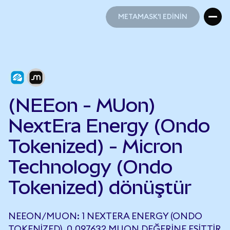
METAMASK'I EDİNİN
METAMASK'I EDİNİN
(NEEon - MUon)
NextEra Energy (Ondo
Tokenized) - Micron
Technology (Ondo
Tokenized) dönüştür
NEEON/MUON: 1 NEXTERA ENERGY (ONDO
TOKENIZED), 0,097632 MUON DEĞERINE EŞITTIR