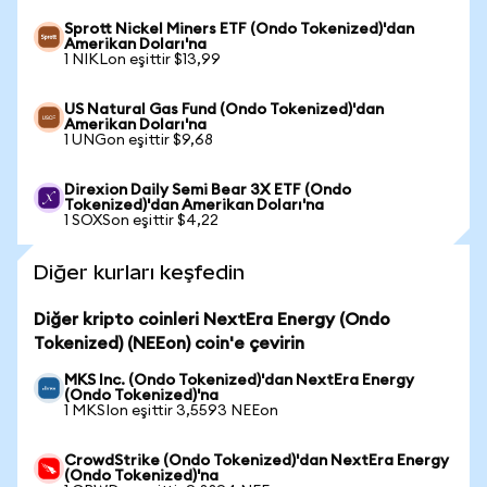
Sprott Nickel Miners ETF (Ondo Tokenized)'dan
Amerikan Doları'na
1 NIKLon eşittir $13,99
US Natural Gas Fund (Ondo Tokenized)'dan
Amerikan Doları'na
1 UNGon eşittir $9,68
Direxion Daily Semi Bear 3X ETF (Ondo
Tokenized)'dan Amerikan Doları'na
1 SOXSon eşittir $4,22
Diğer kurları keşfedin
Diğer kripto coinleri NextEra Energy (Ondo
Tokenized) (NEEon) coin'e çevirin
MKS Inc. (Ondo Tokenized)'dan NextEra Energy
(Ondo Tokenized)'na
1 MKSIon eşittir 3,5593 NEEon
CrowdStrike (Ondo Tokenized)'dan NextEra Energy
(Ondo Tokenized)'na