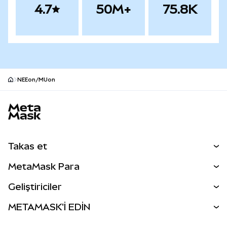
4.7
50M+
75.8K
NEEon/MUon
MetaMask site alt bilgisi
Takas et
Takas İşlemleri
MetaMask Para
Tahmin Et
YENİ
Kripto Al
Geliştiriciler
Perps
YENİ
MetaMask Kart
Dökümantasyon
METAMASK'İ EDİN
RWA'lar
mUSD
YENİ
Kontrol Paneli
İşlem Kalkanı