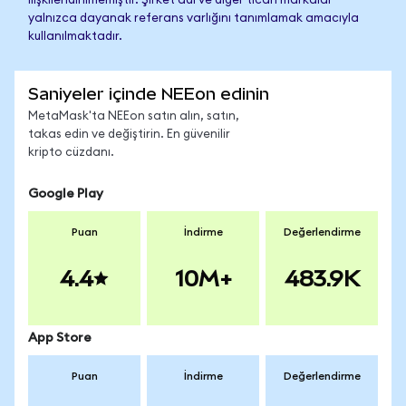
ilişkilendirilmemiştir. Şirket adı ve diğer ticari markalar
yalnızca dayanak referans varlığını tanımlamak amacıyla
kullanılmaktadır.
Saniyeler içinde NEEon edinin
MetaMask'ta NEEon satın alın, satın,
takas edin ve değiştirin. En güvenilir
kripto cüzdanı.
Google Play
Puan
İndirme
Değerlendirme
4.4
10M+
483.9K
App Store
Puan
İndirme
Değerlendirme