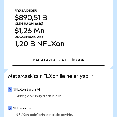
PIYASA DEĞERI
$890,51 B
İŞLEM HACMI
(24S)
$1,26 Mn
DOLAŞIMDAKI ARZ
1,20 B
NFLXon
DAHA FAZLA İSTATİSTİK GÖR
DAHA FAZLA İSTATİSTİK GÖR
MetaMask'ta NFLXon ile neler yapılır
NFLXon Satın Al
Birkaç dokunuşla satın alın.
NFLXon Sat
NFLXon coin'lerinizi nakde çevirin.