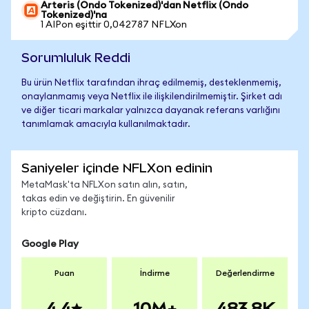
Arteris (Ondo Tokenized)'dan Netflix (Ondo
Tokenized)'na
1 AIPon eşittir 0,042787 NFLXon
Sorumluluk Reddi
Bu ürün Netflix tarafından ihraç edilmemiş, desteklenmemiş,
onaylanmamış veya Netflix ile ilişkilendirilmemiştir. Şirket adı
ve diğer ticari markalar yalnızca dayanak referans varlığını
tanımlamak amacıyla kullanılmaktadır.
Saniyeler içinde NFLXon edinin
MetaMask'ta NFLXon satın alın, satın,
takas edin ve değiştirin. En güvenilir
kripto cüzdanı.
Google Play
Puan
İndirme
Değerlendirme
4.4
10M+
483.8K