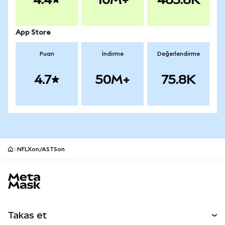
App Store
Puan
İndirme
Değerlendirme
4.7
50M+
75.8K
NFLXon/ASTSon
MetaMask site alt bilgisi
Takas et