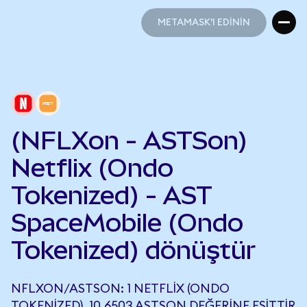
METAMASK'I EDİNİN
METAMASK'I EDİNİN
(NFLXon - ASTSon)
Netflix (Ondo
Tokenized) - AST
SpaceMobile (Ondo
Tokenized) dönüştür
NFLXON/ASTSON: 1 NETFLIX (ONDO
TOKENIZED), 10,6503 ASTSON DEĞERINE EŞITTIR