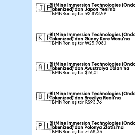
BitMine Immersion Technologies (Ond
🇯🇵
Tokenized)'dan Japon Yeni'na
1 BMNRon eşittir ¥2.893,99
BitMine Immersion Technologies (Ond
🇰🇷
Tokenized)'dan Güney Kore Wonu'na
1 BMNRon eşittir ₩25.908,1
BitMine Immersion Technologies (Ond
🇦🇺
Tokenized)'dan Avustralya Doları'na
1 BMNRon eşittir $26,01
BitMine Immersion Technologies (Ond
🇧🇷
Tokenized)'dan Brezilya Reali'na
1 BMNRon eşittir R$93,76
BitMine Immersion Technologies (Ond
🇵🇱
Tokenized)'dan Polonya Zlotisi'na
1 BMNRon eşittir zł 68,36