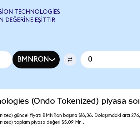
SION TECHNOLOGIES
 DEĞERINE EŞITTIR
BMNRON
ologies (Ondo Tokenized) piyasa s
ized) güncel fiyatı BMNRon başına $18,38. Dolaşımdaki arzı 27
ized) toplam piyasa değeri $5,09 Mn .