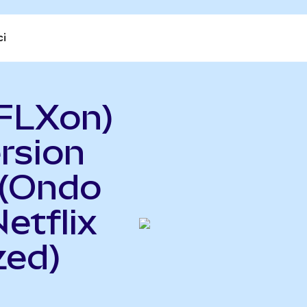
ci
FLXon)
rsion
 (Ondo
etflix
zed)