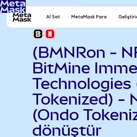
Al Sat
MetaMask Para
Geliştiri
(BMNRon - N
BitMine Imme
Technologies
Tokenized) - N
(Ondo Tokeni
dönüştür