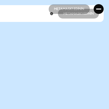
METAMASK'I EDİNİN
METAMASK'I EDİNİN
METAMASK'I EDİNİN
METAMASK'I EDİNİN