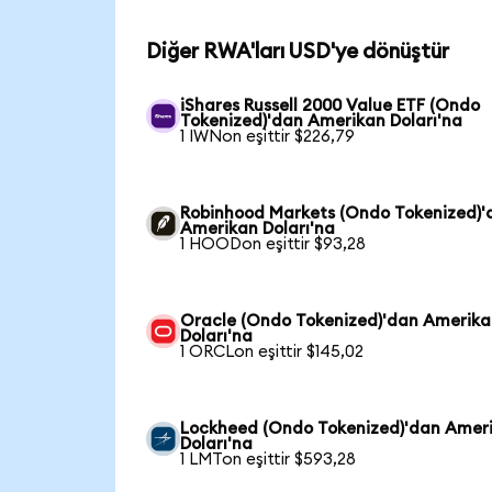
Diğer RWA'ları USD'ye dönüştür
iShares Russell 2000 Value ETF (Ondo
Tokenized)'dan Amerikan Doları'na
1 IWNon eşittir $226,79
Robinhood Markets (Ondo Tokenized)'
Amerikan Doları'na
1 HOODon eşittir $93,28
Oracle (Ondo Tokenized)'dan Amerik
Doları'na
1 ORCLon eşittir $145,02
Lockheed (Ondo Tokenized)'dan Amer
Doları'na
1 LMTon eşittir $593,28