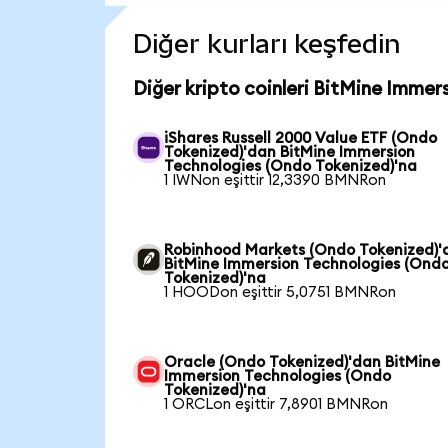
Diğer kurları keşfedin
Diğer kripto coinleri BitMine Immer
iShares Russell 2000 Value ETF (Ondo
Tokenized)'dan BitMine Immersion
Technologies (Ondo Tokenized)'na
1 IWNon eşittir 12,3390 BMNRon
Robinhood Markets (Ondo Tokenized)'
BitMine Immersion Technologies (Ond
Tokenized)'na
1 HOODon eşittir 5,0751 BMNRon
Oracle (Ondo Tokenized)'dan BitMine
Immersion Technologies (Ondo
Tokenized)'na
1 ORCLon eşittir 7,8901 BMNRon