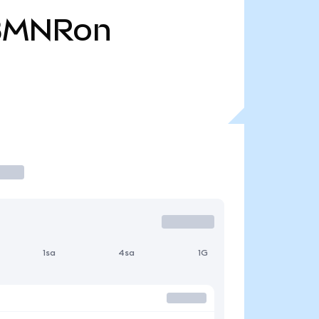
BMNRon
1sa
4sa
1G