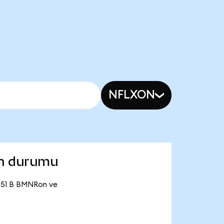
NFLXON
on durumu
6,51 B BMNRon ve