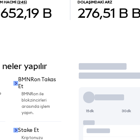
EM HACMI
(24S)
DOLAŞIMDAKI ARZ
652,19 B
276,51 B
eler yapılır
İşlem Yap
BMNRon Takas
Et
e
BMNRon ile
blokzincirleri
arasında işlem
15dk
30dk
yapın.
Stake Et
Kriptonuzu