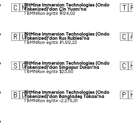
o
BitMine Immersion Technologies (Ondo
🇨🇳
🇹
Tokenized)'dan Çin Yuanı'na
1 BMNRon eşittir ¥124,02
o
BitMine Immersion Technologies (Ondo
🇷🇺
🇨
Tokenized)'dan Rus Rublesi'na
1 BMNRon eşittir ₽1.512,22
o
BitMine Immersion Technologies (Ondo
🇸🇬
🇨
Tokenized)'dan Singapur Doları'na
1 BMNRon eşittir $23,50
o
BitMine Immersion Technologies (Ondo
🇧🇩
🇵
Tokenized)'dan Bangladeş Takası'na
1 BMNRon eşittir ৳2.275,01
o