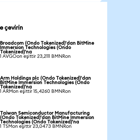
e çevirin
Broadcom (Ondo Tokenized)'dan BitMine
Immersion Technologies (Ondo
Tokenized)'na
1 AVGOon eşittir 23,2111 BMNRon
Arm Holdings plc (Ondo Tokenized)'dan
BitMine Immersion Technologies (Ondo
Tokenized)'na
1 ARMon eşittir 15,4260 BMNRon
Taiwan Semiconductor Manufacturing
(Ondo Tokenized)'dan BitMine Immersion
Technologies (Ondo Tokenized)'na
1 TSMon eşittir 23,0473 BMNRon