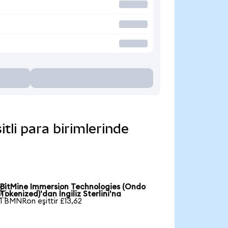
tli para birimlerinde
BitMine Immersion Technologies (Ondo

Tokenized)'dan İngiliz Sterlini'na
1 BMNRon eşittir £13,62