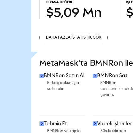
PIYASA DEĞERI
İŞL
$5,09 Mn
$
DAHA FAZLA İSTATİSTİK GÖR
DAHA FAZLA İSTATİSTİK GÖR
MetaMask'ta BMNRon ile n
BMNRon Satın Al
BMNRon Sat
Birkaç dokunuşla
BMNRon
satın alın.
coin'lerinizi nakd
çevirin.
Tahmin Et
Vadeli İşlemler
BMNRon ve kripto
50x kaldıraca