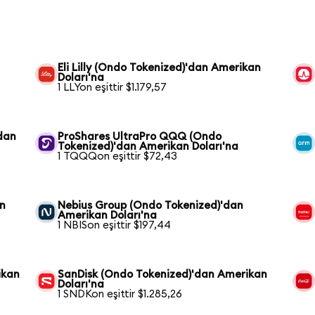
Eli Lilly (Ondo Tokenized)'dan Amerikan
Doları'na
1 LLYon eşittir $1.179,57
dan
ProShares UltraPro QQQ (Ondo
Tokenized)'dan Amerikan Doları'na
1 TQQQon eşittir $72,43
an
Nebius Group (Ondo Tokenized)'dan
Amerikan Doları'na
1 NBISon eşittir $197,44
ikan
SanDisk (Ondo Tokenized)'dan Amerikan
Doları'na
1 SNDKon eşittir $1.285,26