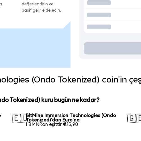
a
değerlendirin ve
pasif gelir elde edin.
ogies (Ondo Tokenized) coin'in çeşi
ndo Tokenized) kuru bugün ne kadar?
o
BitMine Immersion Technologies (Ondo
🇪🇺
🇬
Tokenized)'dan Euro'na
1 BMNRon eşittir €15,90