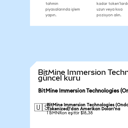
tahmin
kadar token'lard
piyasalarında işlem
uzun veya kısa
yapın.
pozisyon alın.
BitMine Immersion Technol
güncel kuru
BitMine Immersion Technologies (O
BitMine Immersion Technologies (Ond
🇺🇸
Tokenized)'dan Amerikan Doları'na
1 BMNRon eşittir $18,38