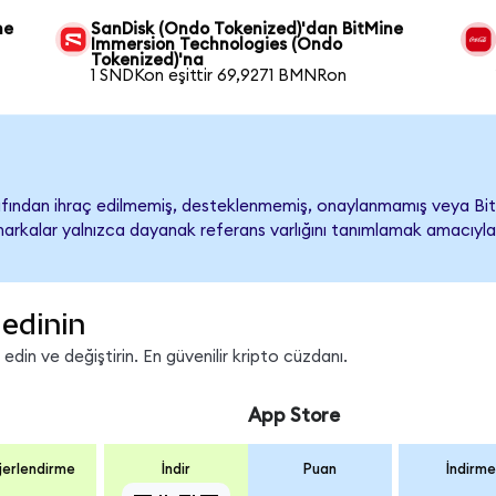
ne
SanDisk (Ondo Tokenized)'dan BitMine
Immersion Technologies (Ondo
Tokenized)'na
1 SNDKon eşittir 69,9271 BMNRon
fından ihraç edilmemiş, desteklenmemiş, onaylanmamış veya Bit
ari markalar yalnızca dayanak referans varlığını tanımlamak amacıyla
edinin
in ve değiştirin. En güvenilir kripto cüzdanı.
App Store
erlendirme
İndir
Puan
İndirme