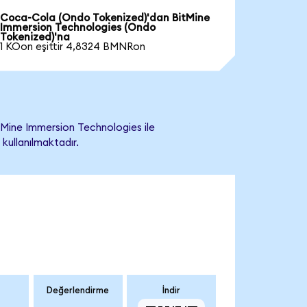
Coca-Cola (Ondo Tokenized)'dan BitMine
Immersion Technologies (Ondo
Tokenized)'na
1 KOon eşittir 4,8324 BMNRon
Mine Immersion Technologies ile
 kullanılmaktadır.
Değerlendirme
İndir