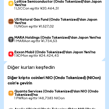
Lattice Semiconductor (Ondo Tokenized)'dan Japon
Yeni'na
1 LSCCon eşittir ¥20.464,31
US Natural Gas Fund (Ondo Tokenized)'dan Japon
Yeni'na
1 UNGon eşittir ¥1.527,02
MARA Holdings (Ondo Tokenized)'dan Japon Yeni'na
1 MARAon eşittir ¥1.734,53
Exxon Mobil (Ondo Tokenized)'dan Japon Yeni'na
1 XOMon eşittir ¥24.424,43
Diğer kurları keşfedin
Diğer kripto coinleri NIO (Ondo Tokenized) (NIOon)
coin'e çevirin
Quanta Services (Ondo Tokenized)'dan NIO (Ondo
Tokenized)'na
1 PWRon eşittir 148,7383 NIOon