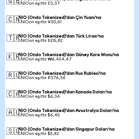
🇬🇧
1 NIOon eşittir £3,37
NIO (Ondo Tokenized)'dan Çin Yuanı'na
🇨🇳
1 NIOon eşittir ¥30,61
NIO (Ondo Tokenized)'dan Türk Lirası'na
🇹🇷
1 NIOon eşittir ₺215,82
NIO (Ondo Tokenized)'dan Güney Kore Wonu'na
🇰🇷
1 NIOon eşittir ₩6.454,47
NIO (Ondo Tokenized)'dan Rus Rublesi'na
🇷🇺
1 NIOon eşittir ₽376,36
NIO (Ondo Tokenized)'dan Kanada Doları'na
🇨🇦
1 NIOon eşittir $6,36
NIO (Ondo Tokenized)'dan Avustralya Doları'na
🇦🇺
1 NIOon eşittir $6,45
NIO (Ondo Tokenized)'dan Singapur Doları'na
🇸🇬
1 NIOon eşittir $5,82