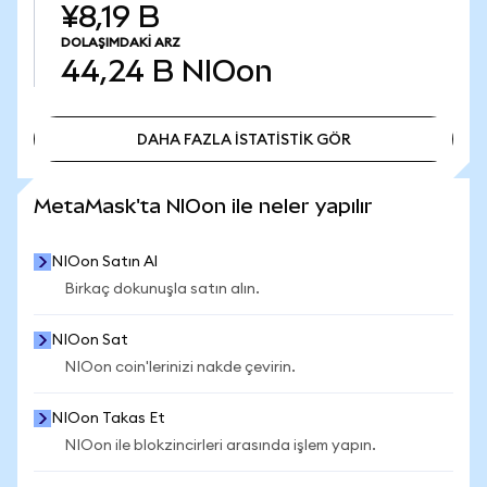
¥8,19 B
DOLAŞIMDAKI ARZ
44,24 B
NIOon
DAHA FAZLA İSTATİSTİK GÖR
DAHA FAZLA İSTATİSTİK GÖR
MetaMask'ta NIOon ile neler yapılır
NIOon Satın Al
Birkaç dokunuşla satın alın.
NIOon Sat
NIOon coin'lerinizi nakde çevirin.
NIOon Takas Et
NIOon ile blokzincirleri arasında işlem yapın.