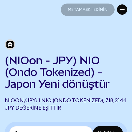
METAMASK'I EDİNİN
METAMASK'I EDİNİN
(NIOon - JPY) NIO
(Ondo Tokenized) -
Japon Yeni dönüştür
NIOON/JPY: 1 NIO (ONDO TOKENIZED), 718,3144
JPY DEĞERINE EŞITTIR