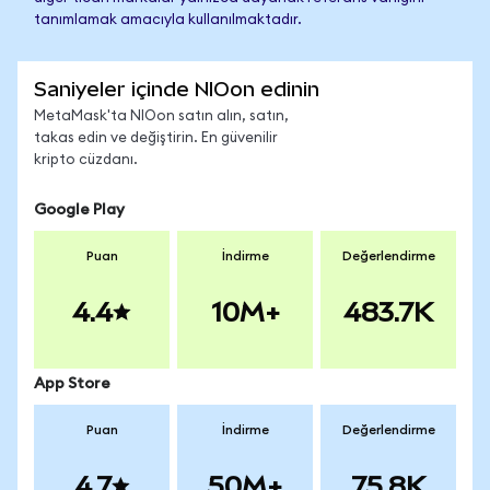
tanımlamak amacıyla kullanılmaktadır.
Saniyeler içinde NIOon edinin
MetaMask'ta NIOon satın alın, satın,
takas edin ve değiştirin. En güvenilir
kripto cüzdanı.
Google Play
Puan
İndirme
Değerlendirme
4.4
10M+
483.7K
App Store
Puan
İndirme
Değerlendirme
4.7
50M+
75.8K