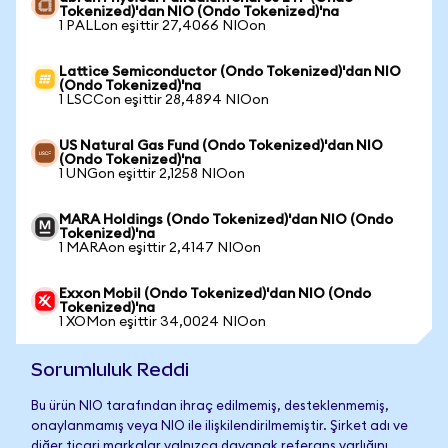
Tokenized)'dan NIO (Ondo Tokenized)'na
1 PALLon eşittir 27,4066 NIOon
Lattice Semiconductor (Ondo Tokenized)'dan NIO
(Ondo Tokenized)'na
1 LSCCon eşittir 28,4894 NIOon
US Natural Gas Fund (Ondo Tokenized)'dan NIO
(Ondo Tokenized)'na
1 UNGon eşittir 2,1258 NIOon
MARA Holdings (Ondo Tokenized)'dan NIO (Ondo
Tokenized)'na
1 MARAon eşittir 2,4147 NIOon
Exxon Mobil (Ondo Tokenized)'dan NIO (Ondo
Tokenized)'na
1 XOMon eşittir 34,0024 NIOon
Sorumluluk Reddi
Bu ürün NIO tarafından ihraç edilmemiş, desteklenmemiş,
onaylanmamış veya NIO ile ilişkilendirilmemiştir. Şirket adı ve
diğer ticari markalar yalnızca dayanak referans varlığını