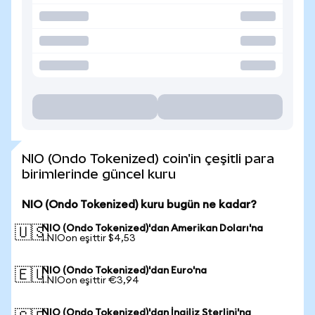
NIO (Ondo Tokenized) coin'in çeşitli para
birimlerinde güncel kuru
NIO (Ondo Tokenized) kuru bugün ne kadar?
NIO (Ondo Tokenized)'dan Amerikan Doları'na
🇺🇸
1 NIOon eşittir $4,53
NIO (Ondo Tokenized)'dan Euro'na
🇪🇺
1 NIOon eşittir €3,94
NIO (Ondo Tokenized)'dan İngiliz Sterlini'na