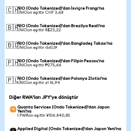
NIO (Ondo Tokenized)'dan İsviçre Frangı'na
🇨🇭
1 NIOon eşittir CHF 3,68
NIO (Ondo Tokenized)'dan Brezilya Reali'na
🇧🇷
1 NIOon eşittir R$23,22
NIO (Ondo Tokenized)'dan Bangladeş Takası'na
🇧🇩
1 NIOon eşittir ৳561,19
NIO (Ondo Tokenized)'dan Filipin Pezosu'na
🇵🇭
1 NIOon eşittir ₱275,66
NIO (Ondo Tokenized)'dan Polonya Zlotisi'na
🇵🇱
1 NIOon eşittir zł 16,94
Diğer RWA'ları JPY'ye dönüştür
Quanta Services (Ondo Tokenized)'dan Japon
Yeni'na
1 PWRon eşittir ¥106.840,85
Applied Digital (Ondo Tokenized)'dan Japon Yeni'na