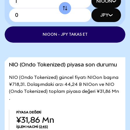
NIOON
JPY
NIOON - JPY TAKAS ET
NIO (Ondo Tokenized) piyasa son durumu
NIO (Ondo Tokenized) güncel fiyatı NIOon başına
¥718,31. Dolaşımdaki arzı 44,24 B NIOon ve NIO
(Ondo Tokenized) toplam piyasa değeri ¥31,86 Mn
.
PIYASA DEĞERI
¥31,86 Mn
İŞLEM HACMI
(24S)