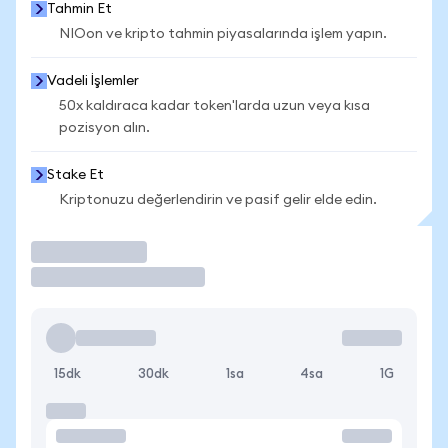
Tahmin Et
NIOon ve kripto tahmin piyasalarında işlem yapın.
Vadeli İşlemler
50x kaldıraca kadar token'larda uzun veya kısa
pozisyon alın.
Stake Et
Kriptonuzu değerlendirin ve pasif gelir elde edin.
İşlem Yap
15dk
30dk
1sa
4sa
1G