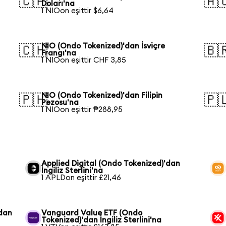
🇨🇦
🇦
Doları'na
1 NIOon eşittir $6,64
NIO (Ondo Tokenized)'dan İsviçre
🇨🇭
🇧
Frangı'na
1 NIOon eşittir CHF 3,85
NIO (Ondo Tokenized)'dan Filipin
🇵🇭
🇵
Pezosu'na
1 NIOon eşittir ₱288,95
Applied Digital (Ondo Tokenized)'dan
İngiliz Sterlini'na
1 APLDon eşittir £21,46
'dan
Vanguard Value ETF (Ondo
Tokenized)'dan İngiliz Sterlini'na