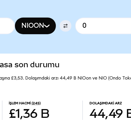
NIOON
yasa son durumu
aşına £3,53. Dolaşımdaki arzı 44,49 B NIOon ve NIO (Ondo Tok
İŞLEM HACMI
(24S)
DOLAŞIMDAKI ARZ
£1,36 B
44,49 