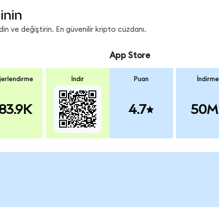
inin
n ve değiştirin. En güvenilir kripto cüzdanı.
App Store
erlendirme
İndir
Puan
İndirme
83.9K
4.7
50M