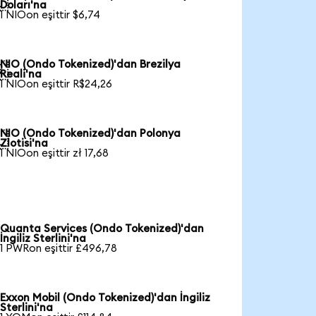

Doları'na
1 NIOon eşittir $6,74
NIO (Ondo Tokenized)'dan Brezilya

Reali'na
1 NIOon eşittir R$24,26
NIO (Ondo Tokenized)'dan Polonya

Zlotisi'na
1 NIOon eşittir zł 17,68
Quanta Services (Ondo Tokenized)'dan
İngiliz Sterlini'na
1 PWRon eşittir £496,78
Exxon Mobil (Ondo Tokenized)'dan İngiliz
Sterlini'na