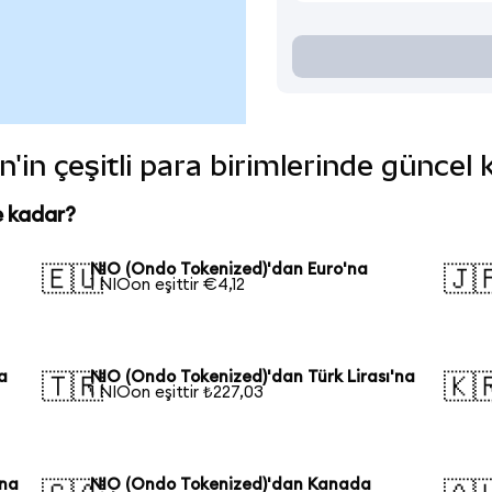
'in çeşitli para birimlerinde güncel 
e kadar?
NIO (Ondo Tokenized)'dan Euro'na
🇪🇺
🇯
1 NIOon eşittir €4,12
a
NIO (Ondo Tokenized)'dan Türk Lirası'na
🇹🇷
🇰
1 NIOon eşittir ₺227,03
'na
NIO (Ondo Tokenized)'dan Kanada