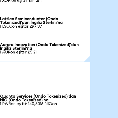
1 XOMon eşittir £114,84
Lattice Semiconductor (Ondo
Tokenized)'dan İngiliz Sterlini'na
1 LSCCon eşittir £97,37
Aurora Innovation (Ondo Tokenized)'dan
İngiliz Sterlini'na
1 AURon eşittir £5,21
Quanta Services (Ondo Tokenized)'dan
NIO (Ondo Tokenized)'na
1 PWRon eşittir 140,8016 NIOon