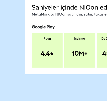
Saniyeler içinde NIOon ed
MetaMask'ta NIOon satın alın, satın, takas edi
Google Play
Puan
İndirme
Değ
4.4
10M+
4