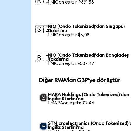
🇷🇺
1 NIOon eşittir ₽391,58
NIO (Ondo Tokenized)'dan Singapur
🇸🇬
Doları'na
1 NIOon eşittir $6,08
NIO (Ondo Tokenized)'dan Bangladeş
🇧🇩
Takası'na
1 NIOon eşittir ৳587,47
Diğer RWA'ları GBP'ye dönüştür
MARA Holdings (Ondo Tokenized)'dan
İngiliz Sterlini'na
1 MARAon eşittir £7,46
STMicroelectronics (Ondo Tokenized)
İngiliz Sterlini'na