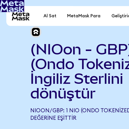
Al Sat
MetaMask Para
Geliştiri
(NIOon - GBP
(Ondo Tokeniz
İngiliz Sterlini
dönüştür
NIOON/GBP: 1 NIO (ONDO TOKENIZED)
DEĞERINE EŞITTIR