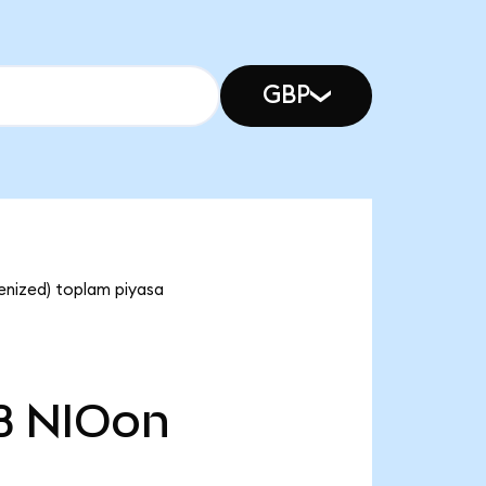
GBP
enized) toplam piyasa
B
NIOon