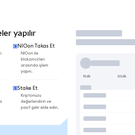
er yapılır
İşlem Yap
NIOon Takas Et
i
NIOon ile
blokzincirleri
arasında işlem
yapın.
15dk
30dk
Stake Et
Kriptonuzu
a
değerlendirin ve
pasif gelir elde edin.