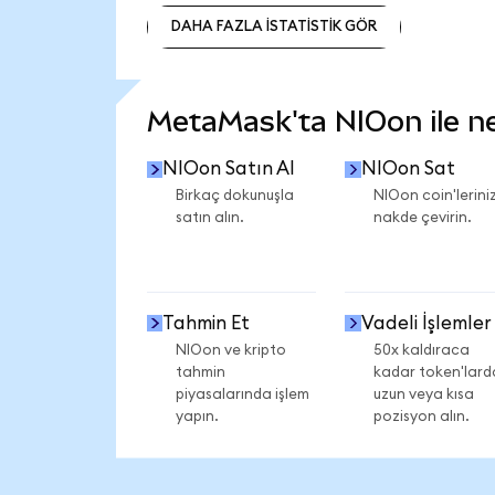
DAHA FAZLA İSTATİSTİK GÖR
DAHA FAZLA İSTATİSTİK GÖR
MetaMask'ta NIOon ile nel
NIOon Satın Al
NIOon Sat
Birkaç dokunuşla
NIOon coin'leriniz
satın alın.
nakde çevirin.
Tahmin Et
Vadeli İşlemler
NIOon ve kripto
50x kaldıraca
tahmin
kadar token'lard
piyasalarında işlem
uzun veya kısa
yapın.
pozisyon alın.