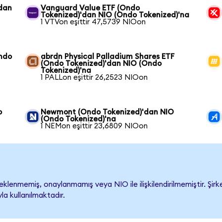
'dan
Vanguard Value ETF (Ondo
Tokenized)'dan NIO (Ondo Tokenized)'na
1 VTVon eşittir 47,5739 NIOon
Ondo
abrdn Physical Palladium Shares ETF
(Ondo Tokenized)'dan NIO (Ondo
Tokenized)'na
1 PALLon eşittir 26,2523 NIOon
o
Newmont (Ondo Tokenized)'dan NIO
(Ondo Tokenized)'na
1 NEMon eşittir 23,6809 NIOon
lenmemiş, onaylanmamış veya NIO ile ilişkilendirilmemiştir. Şirke
a kullanılmaktadır.