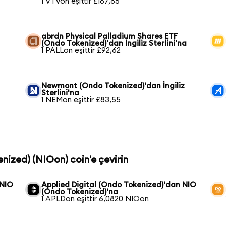
1 VTVon eşittir £167,85
abrdn Physical Palladium Shares ETF
(Ondo Tokenized)'dan İngiliz Sterlini'na
1 PALLon eşittir £92,62
Newmont (Ondo Tokenized)'dan İngiliz
Sterlini'na
1 NEMon eşittir £83,55
nized) (NIOon) coin'e çevirin
 NIO
Applied Digital (Ondo Tokenized)'dan NIO
(Ondo Tokenized)'na
1 APLDon eşittir 6,0820 NIOon