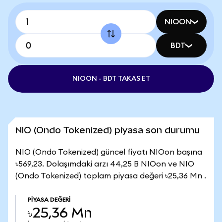
NIOON
BDT
NIOON - BDT TAKAS ET
NIO (Ondo Tokenized) piyasa son durumu
NIO (Ondo Tokenized) güncel fiyatı NIOon başına
৳569,23. Dolaşımdaki arzı 44,25 B NIOon ve NIO
(Ondo Tokenized) toplam piyasa değeri ৳25,36 Mn .
PIYASA DEĞERI
৳25,36 Mn