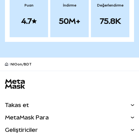
Puan
İndirme
Değerlendirme
4.7
50M+
75.8K
NIOon/BDT
MetaMask site alt bilgisi
Takas et
Takas İşlemleri
MetaMask Para
Tahmin Et
YENİ
Kripto Al
Geliştiriciler
Perps
YENİ
MetaMask Kart
Dökümantasyon