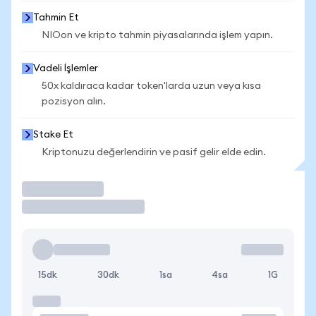
Tahmin Et
NIOon ve kripto tahmin piyasalarında işlem yapın.
Vadeli İşlemler
50x kaldıraca kadar token'larda uzun veya kısa
pozisyon alın.
Stake Et
Kriptonuzu değerlendirin ve pasif gelir elde edin.
İşlem Yap
15dk
30dk
1sa
4sa
1G