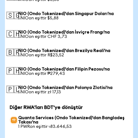
NIO (Ondo Tokenized)'dan Singapur Doları'na
🇸🇬
1 NIOon eşittir $5,88
NIO (Ondo Tokenized)'dan İsviçre Frangı'na
🇨🇭
1 NIOon eşittir CHF 3,73
NIO (Ondo Tokenized)'dan Brezilya Reali'na
🇧🇷
1 NIOon eşittir R$23,52
NIO (Ondo Tokenized)'dan Filipin Pezosu'na
🇵🇭
1 NIOon eşittir ₱279,43
NIO (Ondo Tokenized)'dan Polonya Zlotisi'na
🇵🇱
1 NIOon eşittir zł 17,13
Diğer RWA'ları BDT'ye dönüştür
Quanta Services (Ondo Tokenized)'dan Bangladeş
Takası'na
1 PWRon eşittir ৳83.646,53