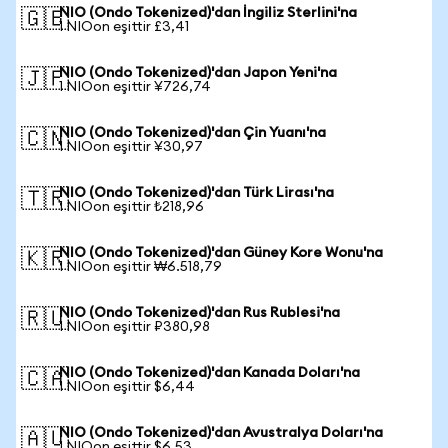
NIO (Ondo Tokenized)'dan İngiliz Sterlini'na
🇬🇧
1 NIOon eşittir £3,41
NIO (Ondo Tokenized)'dan Japon Yeni'na
🇯🇵
1 NIOon eşittir ¥726,74
NIO (Ondo Tokenized)'dan Çin Yuanı'na
🇨🇳
1 NIOon eşittir ¥30,97
NIO (Ondo Tokenized)'dan Türk Lirası'na
🇹🇷
1 NIOon eşittir ₺218,96
NIO (Ondo Tokenized)'dan Güney Kore Wonu'na
🇰🇷
1 NIOon eşittir ₩6.518,79
NIO (Ondo Tokenized)'dan Rus Rublesi'na
🇷🇺
1 NIOon eşittir ₽380,98
NIO (Ondo Tokenized)'dan Kanada Doları'na
🇨🇦
1 NIOon eşittir $6,44
NIO (Ondo Tokenized)'dan Avustralya Doları'na
🇦🇺
1 NIOon eşittir $6,53