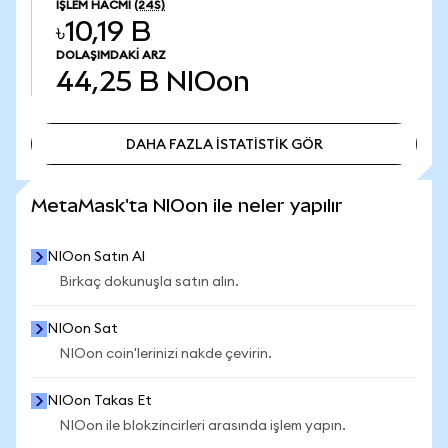
İŞLEM HACMI
(24S)
৳10,19 B
DOLAŞIMDAKI ARZ
44,25 B
NIOon
DAHA FAZLA İSTATİSTİK GÖR
DAHA FAZLA İSTATİSTİK GÖR
MetaMask'ta NIOon ile neler yapılır
NIOon Satın Al
Birkaç dokunuşla satın alın.
NIOon Sat
NIOon coin'lerinizi nakde çevirin.
NIOon Takas Et
NIOon ile blokzincirleri arasında işlem yapın.