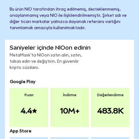
Bu ürün NIO tarafından ihraç edilmemiş, desteklenmemiş,
onaylanmamış veya NIO ile ilişkilendirilmemiştir. Şirket adı ve
diğer ticari markalar yalnızca dayanak referans varlığını
tanımlamak amacıyla kullanılmaktadır.
Saniyeler içinde NIOon edinin
MetaMask'ta NIOon satın alın, satın,
takas edin ve değiştirin. En güvenilir
kripto cüzdanı.
Google Play
Puan
İndirme
Değerlendirme
4.4
10M+
483.8K
App Store