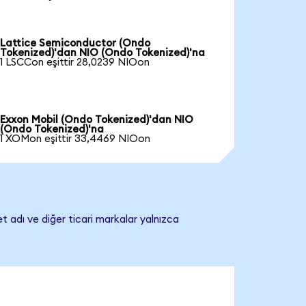
Lattice Semiconductor (Ondo
Tokenized)'dan NIO (Ondo Tokenized)'na
1 LSCCon eşittir 28,0239 NIOon
Exxon Mobil (Ondo Tokenized)'dan NIO
(Ondo Tokenized)'na
1 XOMon eşittir 33,4469 NIOon
t adı ve diğer ticari markalar yalnızca