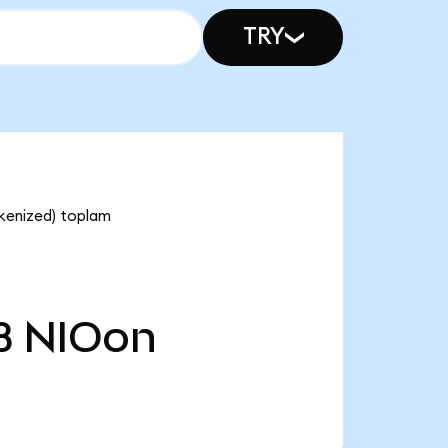
TRY
kenized) toplam
B
NIOon