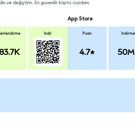
n ve değiştirin. En güvenilir kripto cüzdanı.
App Store
erlendirme
İndir
Puan
İndirme
83.7K
4.7
50M