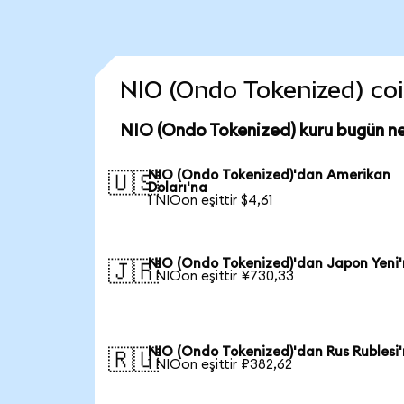
NIO (Ondo Tokenized) coin
NIO (Ondo Tokenized) kuru bugün n
NIO (Ondo Tokenized)'dan Amerikan
🇺🇸
Doları'na
1 NIOon eşittir $4,61
NIO (Ondo Tokenized)'dan Japon Yeni
🇯🇵
1 NIOon eşittir ¥730,33
NIO (Ondo Tokenized)'dan Rus Rublesi
🇷🇺
1 NIOon eşittir ₽382,62