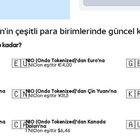
'in çeşitli para birimlerinde güncel 
e kadar?
NIO (Ondo Tokenized)'dan Euro'na
🇪🇺
🇬
1 NIOon eşittir €4,00
'na
NIO (Ondo Tokenized)'dan Çin Yuanı'na
🇨🇳
🇰
1 NIOon eşittir ¥31,11
'na
NIO (Ondo Tokenized)'dan Kanada
🇨🇦
🇦
Doları'na
1 NIOon eşittir $6,46