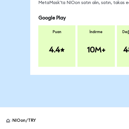
MetaMask'ta NIOon satın alın, satın, takas edi
Google Play
Puan
İndirme
Değ
4.4
10M+
4
NIOon/TRY