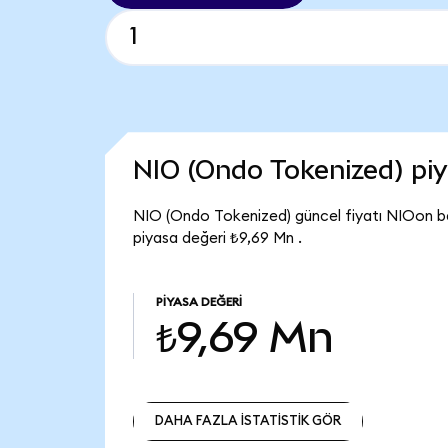
NIO (Ondo Tokenized) pi
NIO (Ondo Tokenized) güncel fiyatı NIOon b
piyasa değeri ₺9,69 Mn .
PIYASA DEĞERI
₺9,69 Mn
DAHA FAZLA İSTATİSTİK GÖR