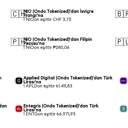
NIO (Ondo Tokenized)'dan İsviçre
🇨🇭
🇧
Frangı'na
1 NIOon eşittir CHF 3,75
NIO (Ondo Tokenized)'dan Filipin
🇵🇭
🇵
Pezosu'na
1 NIOon eşittir ₱280,06
n
Applied Digital (Ondo Tokenized)'dan Türk
Lirası'na
1 APLDon eşittir ₺1.411,83
'dan
Entegris (Ondo Tokenized)'dan Türk
Lirası'na
1 ENTGon eşittir ₺6.971,93