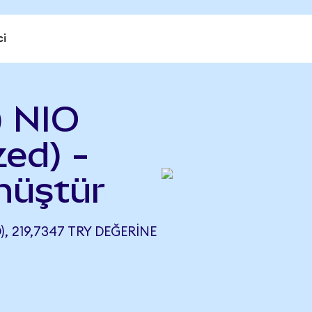
ci
) NIO
ed) -
önüştür
, 219,7347 TRY DEĞERINE