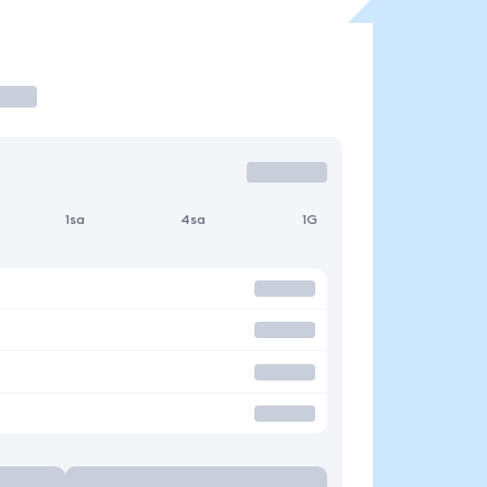
1sa
4sa
1G