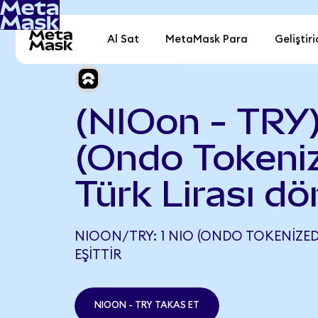
Al Sat
MetaMask Para
Geliştiri
(NIOon - TRY
(Ondo Tokeniz
Türk Lirası d
NIOON/TRY: 1 NIO (ONDO TOKENIZED)
EŞITTIR
NIOON - TRY TAKAS ET