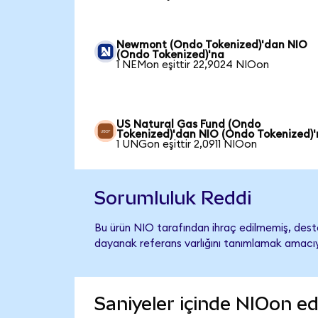
Newmont (Ondo Tokenized)'dan NIO
(Ondo Tokenized)'na
1 NEMon eşittir 22,9024 NIOon
US Natural Gas Fund (Ondo
Tokenized)'dan NIO (Ondo Tokenized)
1 UNGon eşittir 2,0911 NIOon
Sorumluluk Reddi
Bu ürün NIO tarafından ihraç edilmemiş, destek
dayanak referans varlığını tanımlamak amacıyl
Saniyeler içinde NIOon ed