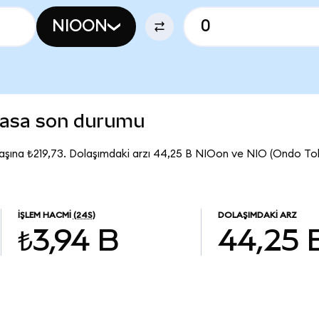
NIOON
yasa son durumu
aşına ₺219,73. Dolaşımdaki arzı 44,25 B NIOon ve NIO (Ondo To
İŞLEM HACMI
(24S)
DOLAŞIMDAKI ARZ
₺3,94 B
44,25 