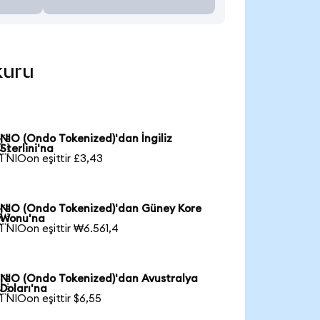
kuru
NIO (Ondo Tokenized)'dan İngiliz

Sterlini'na
1 NIOon eşittir £3,43
NIO (Ondo Tokenized)'dan Güney Kore

Wonu'na
1 NIOon eşittir ₩6.561,4
NIO (Ondo Tokenized)'dan Avustralya

Doları'na
1 NIOon eşittir $6,55