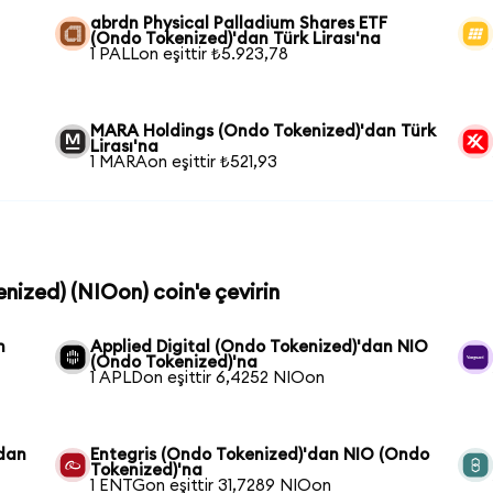
abrdn Physical Palladium Shares ETF
(Ondo Tokenized)'dan Türk Lirası'na
1 PALLon eşittir ₺5.923,78
MARA Holdings (Ondo Tokenized)'dan Türk
Lirası'na
1 MARAon eşittir ₺521,93
nized) (NIOon) coin'e çevirin
n
Applied Digital (Ondo Tokenized)'dan NIO
(Ondo Tokenized)'na
1 APLDon eşittir 6,4252 NIOon
'dan
Entegris (Ondo Tokenized)'dan NIO (Ondo
Tokenized)'na
1 ENTGon eşittir 31,7289 NIOon