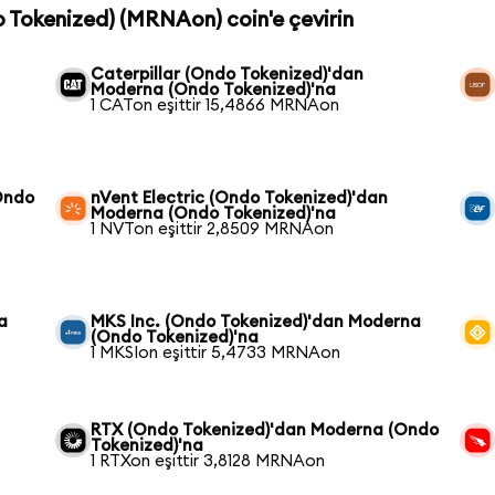
o Tokenized) (MRNAon) coin'e çevirin
Caterpillar (Ondo Tokenized)'dan
Moderna (Ondo Tokenized)'na
1 CATon eşittir 15,4866 MRNAon
Ondo
nVent Electric (Ondo Tokenized)'dan
Moderna (Ondo Tokenized)'na
1 NVTon eşittir 2,8509 MRNAon
a
MKS Inc. (Ondo Tokenized)'dan Moderna
(Ondo Tokenized)'na
1 MKSIon eşittir 5,4733 MRNAon
RTX (Ondo Tokenized)'dan Moderna (Ondo
Tokenized)'na
1 RTXon eşittir 3,8128 MRNAon