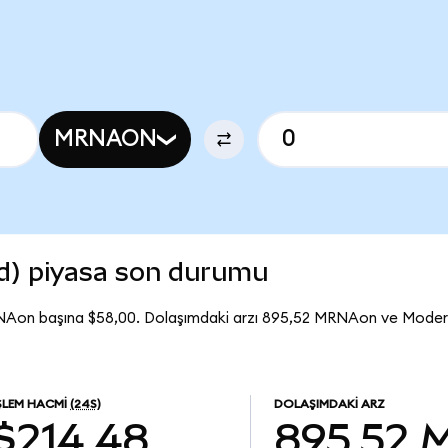
MRNAON
d) piyasa son durumu
NAon başına $58,00. Dolaşımdaki arzı 895,52 MRNAon ve Mode
ŞLEM HACMI
(24S)
DOLAŞIMDAKI ARZ
$214,48
895,52