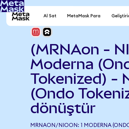
Al Sat
MetaMask Para
Geliştiri
(MRNAon - N
Moderna (On
Tokenized) - 
(Ondo Tokeni
dönüştür
MRNAON/NIOON: 1 MODERNA (ONDO T