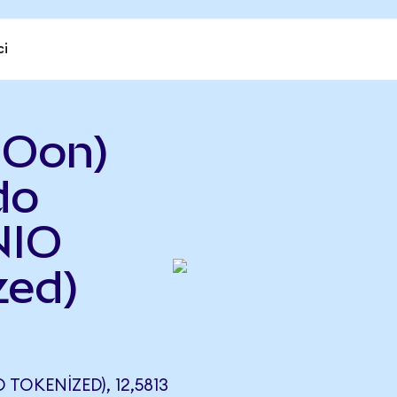
ci
IOon)
do
NIO
zed)
OKENIZED), 12,5813