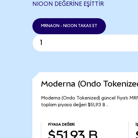
NIOON DEĞERINE EŞITTIR
MRNAON - NIOON TAKAS ET
Moderna (Ondo Tokenize
Moderna (Ondo Tokenized) güncel fiyatı MR
toplam piyasa değeri $51,93 B .
PIYASA DEĞERI
İ
$51,93 B