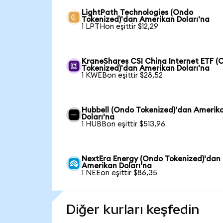
LightPath Technologies (Ondo
Tokenized)'dan Amerikan Doları'na
1 LPTHon eşittir $12,29
KraneShares CSI China Internet ETF (
Tokenized)'dan Amerikan Doları'na
1 KWEBon eşittir $28,52
Hubbell (Ondo Tokenized)'dan Amerik
Doları'na
1 HUBBon eşittir $513,96
NextEra Energy (Ondo Tokenized)'dan
Amerikan Doları'na
1 NEEon eşittir $86,35
Diğer kurları keşfedin