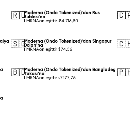
Moderna (Ondo Tokenized)'dan Rus
🇷🇺
🇨
Rublesi'na
1 MRNAon eşittir ₽4.716,80
alya
Moderna (Ondo Tokenized)'dan Singapur
🇸🇬
🇨
Doları'na
1 MRNAon eşittir $74,36
ya
Moderna (Ondo Tokenized)'dan Bangladeş
🇧🇩
🇵
Takası'na
1 MRNAon eşittir ৳7.177,78
ya