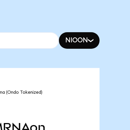
NIOON
rna (Ondo Tokenized)
MRNAon