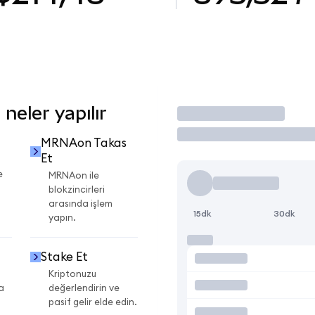
eler yapılır
İşlem Yap
MRNAon Takas
Et
e
MRNAon ile
blokzincirleri
arasında işlem
15dk
30dk
yapın.
Stake Et
Kriptonuzu
a
değerlendirin ve
pasif gelir elde edin.