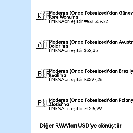
Moderna (Ondo Tokenized)'dan Güney
🇰🇷
Kore Wonu'na
1 MRNAon eşittir ₩82.559,22
Moderna (Ondo Tokenized)'dan Avustr
🇦🇺
Doları'na
1 MRNAon eşittir $82,35
Moderna (Ondo Tokenized)'dan Brezil
🇧🇷
Reali'na
1 MRNAon eşittir R$297,25
Moderna (Ondo Tokenized)'dan Polon
🇵🇱
Zlotisi'na
1 MRNAon eşittir zł 215,99
Diğer RWA'ları USD'ye dönüştür