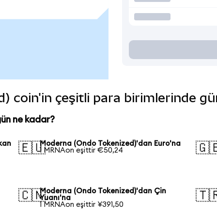
coin'in çeşitli para birimlerinde gü
ün ne kadar?
kan
Moderna (Ondo Tokenized)'dan Euro'na
🇪🇺
🇬
1 MRNAon eşittir €50,24
Moderna (Ondo Tokenized)'dan Çin
🇨🇳
🇹
Yuanı'na
1 MRNAon eşittir ¥391,50