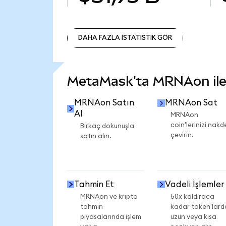
DAHA FAZLA İSTATİSTİK GÖR
DAHA FAZLA İSTATİSTİK GÖR
MetaMask'ta MRNAon ile n
MRNAon Satın
MRNAon Sat
Al
MRNAon
coin'lerinizi nakd
Birkaç dokunuşla
çevirin.
satın alın.
Tahmin Et
Vadeli İşlemler
MRNAon ve kripto
50x kaldıraca
tahmin
kadar token'lard
piyasalarında işlem
uzun veya kısa