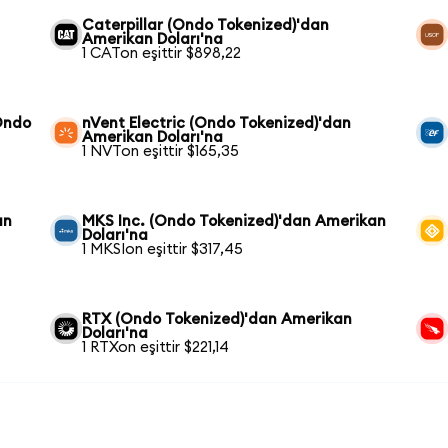
Caterpillar (Ondo Tokenized)'dan
Amerikan Doları'na
1 CATon eşittir $898,22
Ondo
nVent Electric (Ondo Tokenized)'dan
Amerikan Doları'na
1 NVTon eşittir $165,35
an
MKS Inc. (Ondo Tokenized)'dan Amerikan
Doları'na
1 MKSIon eşittir $317,45
RTX (Ondo Tokenized)'dan Amerikan
Doları'na
1 RTXon eşittir $221,14