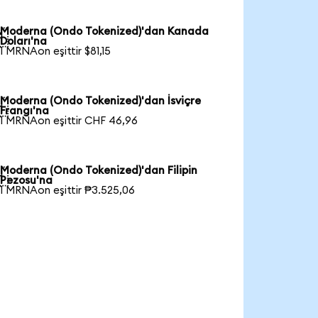
Moderna (Ondo Tokenized)'dan Kanada

Doları'na
1 MRNAon eşittir $81,15
Moderna (Ondo Tokenized)'dan İsviçre

Frangı'na
1 MRNAon eşittir CHF 46,96
Moderna (Ondo Tokenized)'dan Filipin

Pezosu'na
1 MRNAon eşittir ₱3.525,06