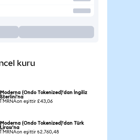
ncel kuru
Moderna (Ondo Tokenized)'dan İngiliz

Sterlini'na
1 MRNAon eşittir £43,06
Moderna (Ondo Tokenized)'dan Türk

Lirası'na
1 MRNAon eşittir ₺2.760,48