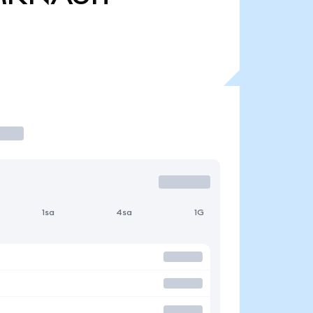
1sa
4sa
1G