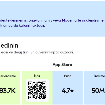
esteklenmemiş, onaylanmamış veya Moderna ile ilişkilendirilmemişt
k amacıyla kullanılmaktadır.
edinin
in ve değiştirin. En güvenilir kripto cüzdanı.
App Store
erlendirme
İndir
Puan
İndirme
83.7K
4.7
50M