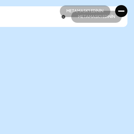
METAMASK'I EDİNİN
METAMASK'I EDİNİN
METAMASK'I EDİNİN
METAMASK'I EDİNİN