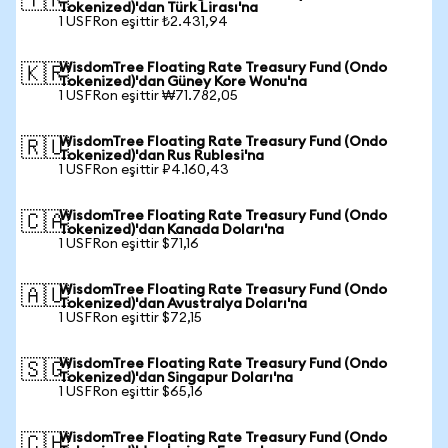
🇹🇷
Tokenized)'dan Türk Lirası'na
1 USFRon eşittir ₺2.431,94
WisdomTree Floating Rate Treasury Fund (Ondo
🇰🇷
Tokenized)'dan Güney Kore Wonu'na
1 USFRon eşittir ₩71.782,05
WisdomTree Floating Rate Treasury Fund (Ondo
🇷🇺
Tokenized)'dan Rus Rublesi'na
1 USFRon eşittir ₽4.160,43
WisdomTree Floating Rate Treasury Fund (Ondo
🇨🇦
Tokenized)'dan Kanada Doları'na
1 USFRon eşittir $71,16
WisdomTree Floating Rate Treasury Fund (Ondo
🇦🇺
Tokenized)'dan Avustralya Doları'na
1 USFRon eşittir $72,15
WisdomTree Floating Rate Treasury Fund (Ondo
🇸🇬
Tokenized)'dan Singapur Doları'na
1 USFRon eşittir $65,16
WisdomTree Floating Rate Treasury Fund (Ondo
🇨🇭