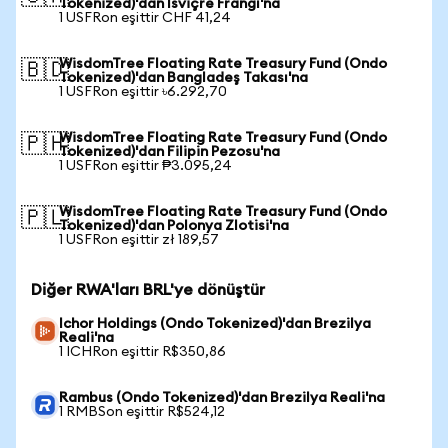
Tokenized)'dan İsviçre Frangı'na
1 USFRon eşittir CHF 41,24
WisdomTree Floating Rate Treasury Fund (Ondo
🇧🇩
Tokenized)'dan Bangladeş Takası'na
1 USFRon eşittir ৳6.292,70
WisdomTree Floating Rate Treasury Fund (Ondo
🇵🇭
Tokenized)'dan Filipin Pezosu'na
1 USFRon eşittir ₱3.095,24
WisdomTree Floating Rate Treasury Fund (Ondo
🇵🇱
Tokenized)'dan Polonya Zlotisi'na
1 USFRon eşittir zł 189,57
Diğer RWA'ları BRL'ye dönüştür
Ichor Holdings (Ondo Tokenized)'dan Brezilya
Reali'na
1 ICHRon eşittir R$350,86
Rambus (Ondo Tokenized)'dan Brezilya Reali'na
1 RMBSon eşittir R$524,12