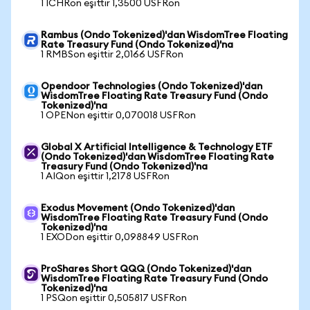
1 ICHRon eşittir 1,3500 USFRon
Rambus (Ondo Tokenized)'dan WisdomTree Floating
Rate Treasury Fund (Ondo Tokenized)'na
1 RMBSon eşittir 2,0166 USFRon
Opendoor Technologies (Ondo Tokenized)'dan
WisdomTree Floating Rate Treasury Fund (Ondo
Tokenized)'na
1 OPENon eşittir 0,070018 USFRon
Global X Artificial Intelligence & Technology ETF
(Ondo Tokenized)'dan WisdomTree Floating Rate
Treasury Fund (Ondo Tokenized)'na
1 AIQon eşittir 1,2178 USFRon
Exodus Movement (Ondo Tokenized)'dan
WisdomTree Floating Rate Treasury Fund (Ondo
Tokenized)'na
1 EXODon eşittir 0,098849 USFRon
ProShares Short QQQ (Ondo Tokenized)'dan
WisdomTree Floating Rate Treasury Fund (Ondo
Tokenized)'na
1 PSQon eşittir 0,505817 USFRon