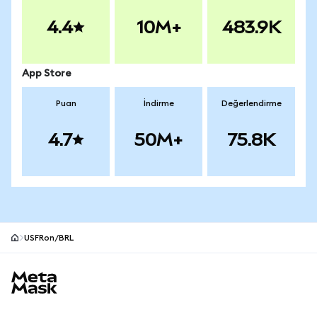
4.4
10M+
483.9K
App Store
Puan
İndirme
Değerlendirme
4.7
50M+
75.8K
USFRon/BRL
MetaMask site alt bilgisi