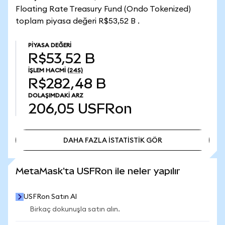
Floating Rate Treasury Fund (Ondo Tokenized)
toplam piyasa değeri R$53,52 B .
PIYASA DEĞERI
R$53,52 B
İŞLEM HACMI
(24S)
R$282,48 B
DOLAŞIMDAKI ARZ
206,05
USFRon
DAHA FAZLA İSTATİSTİK GÖR
DAHA FAZLA İSTATİSTİK GÖR
MetaMask'ta USFRon ile neler yapılır
USFRon Satın Al
Birkaç dokunuşla satın alın.