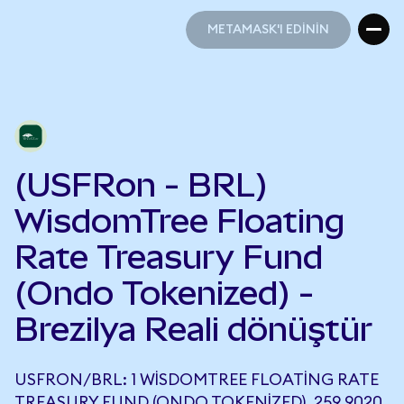
METAMASK'I EDİNİN
METAMASK'I EDİNİN
(USFRon - BRL)
WisdomTree Floating
Rate Treasury Fund
(Ondo Tokenized) -
Brezilya Reali dönüştür
USFRON/BRL: 1 WISDOMTREE FLOATING RATE
TREASURY FUND (ONDO TOKENIZED), 259,9020