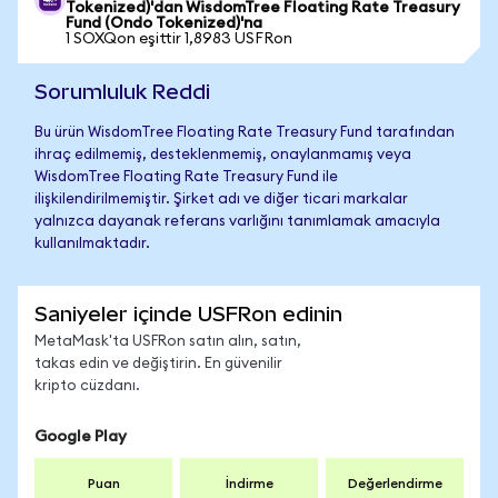
Tokenized)'dan WisdomTree Floating Rate Treasury
Fund (Ondo Tokenized)'na
1 SOXQon eşittir 1,8983 USFRon
Sorumluluk Reddi
Bu ürün WisdomTree Floating Rate Treasury Fund tarafından
ihraç edilmemiş, desteklenmemiş, onaylanmamış veya
WisdomTree Floating Rate Treasury Fund ile
ilişkilendirilmemiştir. Şirket adı ve diğer ticari markalar
yalnızca dayanak referans varlığını tanımlamak amacıyla
kullanılmaktadır.
Saniyeler içinde USFRon edinin
MetaMask'ta USFRon satın alın, satın,
takas edin ve değiştirin. En güvenilir
kripto cüzdanı.
Google Play
Puan
İndirme
Değerlendirme