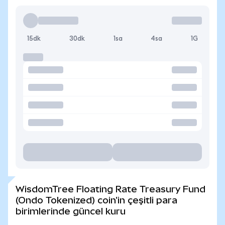
15dk
30dk
1sa
4sa
1G
WisdomTree Floating Rate Treasury Fund
(Ondo Tokenized) coin'in çeşitli para
birimlerinde güncel kuru