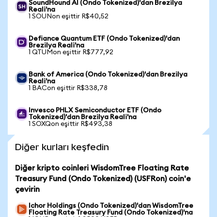
SoundHound AI (Ondo Tokenized)'dan Brezilya
Reali'na
1 SOUNon eşittir R$40,52
Defiance Quantum ETF (Ondo Tokenized)'dan
Brezilya Reali'na
1 QTUMon eşittir R$777,92
Bank of America (Ondo Tokenized)'dan Brezilya
Reali'na
1 BACon eşittir R$338,78
Invesco PHLX Semiconductor ETF (Ondo
Tokenized)'dan Brezilya Reali'na
1 SOXQon eşittir R$493,38
Diğer kurları keşfedin
Diğer kripto coinleri WisdomTree Floating Rate
Treasury Fund (Ondo Tokenized) (USFRon) coin'e
çevirin
Ichor Holdings (Ondo Tokenized)'dan WisdomTree
Floating Rate Treasury Fund (Ondo Tokenized)'na