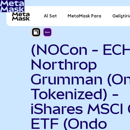
Al Sat
MetaMask Para
Geliştiri
(NOCon - EC
Northrop
Grumman (O
Tokenized) -
iShares MSCI 
ETF (Ondo