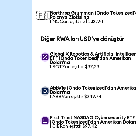
Northrop Grumman (Ondo Tokenized)
🇵🇱
Polonya Zlotisi'na
1 NOCon eşittir zł 2.127,91
Diğer RWA'ları USD'ye dönüştür
Global X Robotics & Artificial Intellige
ETF (Ondo Tokenized)'dan Amerikan
Doları'na
1 BOTZon eşittir $37,33
AbbVie (Ondo Tokenized)'dan Amerik
Doları'na
1 ABBVon eşittir $249,74
First Trust NASDAQ Cybersecurity ETF
(Ondo Tokenized)'dan Amerikan Doları
1 CIBRon eşittir $97,42