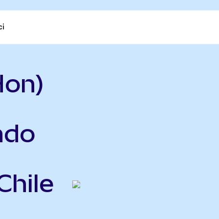
ci
Hon)
ndo
Chile