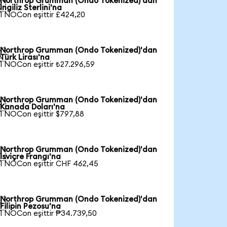
Northrop Grumman (Ondo Tokenized)'dan

İngiliz Sterlini'na
1 NOCon eşittir £424,20
Northrop Grumman (Ondo Tokenized)'dan

Türk Lirası'na
1 NOCon eşittir ₺27.296,59
Northrop Grumman (Ondo Tokenized)'dan

Kanada Doları'na
1 NOCon eşittir $797,88
Northrop Grumman (Ondo Tokenized)'dan

İsviçre Frangı'na
1 NOCon eşittir CHF 462,45
Northrop Grumman (Ondo Tokenized)'dan

Filipin Pezosu'na
1 NOCon eşittir ₱34.739,50