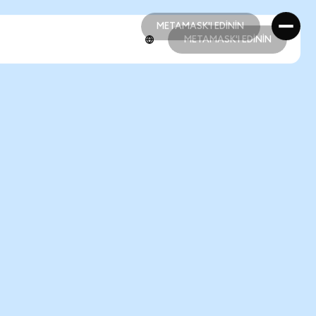
METAMASK'I EDİNİN
METAMASK'I EDİNİN
METAMASK'I EDİNİN
METAMASK'I EDİNİN