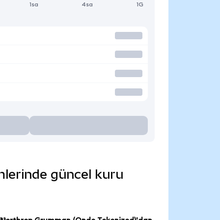
1sa
4sa
1G
mlerinde güncel kuru