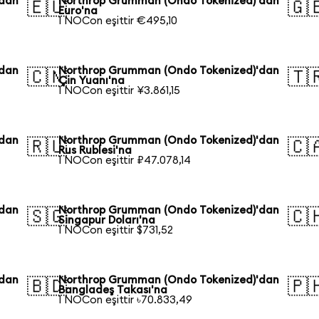
'dan
Northrop Grumman (Ondo Tokenized)'dan
🇪🇺
🇬
Euro'na
1 NOCon eşittir €495,10
'dan
Northrop Grumman (Ondo Tokenized)'dan
🇨🇳
🇹
Çin Yuanı'na
1 NOCon eşittir ¥3.861,15
'dan
Northrop Grumman (Ondo Tokenized)'dan
🇷🇺
🇨
Rus Rublesi'na
1 NOCon eşittir ₽47.078,14
'dan
Northrop Grumman (Ondo Tokenized)'dan
🇸🇬
🇨
Singapur Doları'na
1 NOCon eşittir $731,52
'dan
Northrop Grumman (Ondo Tokenized)'dan
🇧🇩
🇵
Bangladeş Takası'na
1 NOCon eşittir ৳70.833,49