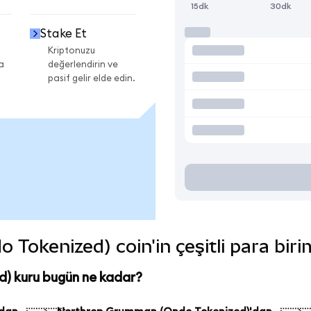
15dk
30dk
Stake Et
Kriptonuzu
a
değerlendirin ve
pasif gelir elde edin.
okenized) coin'in çeşitli para biri
) kuru bugün ne kadar?