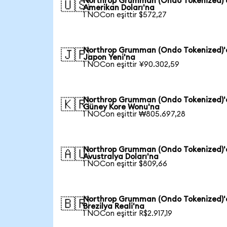
Northrop Grumman (Ondo Tokenized)
🇺🇸
Amerikan Doları'na
1 NOCon eşittir $572,27
Northrop Grumman (Ondo Tokenized)
🇯🇵
Japon Yeni'na
1 NOCon eşittir ¥90.302,59
Northrop Grumman (Ondo Tokenized)
🇰🇷
Güney Kore Wonu'na
1 NOCon eşittir ₩805.697,28
Northrop Grumman (Ondo Tokenized)
🇦🇺
Avustralya Doları'na
1 NOCon eşittir $809,66
Northrop Grumman (Ondo Tokenized)
🇧🇷
Brezilya Reali'na
1 NOCon eşittir R$2.917,19