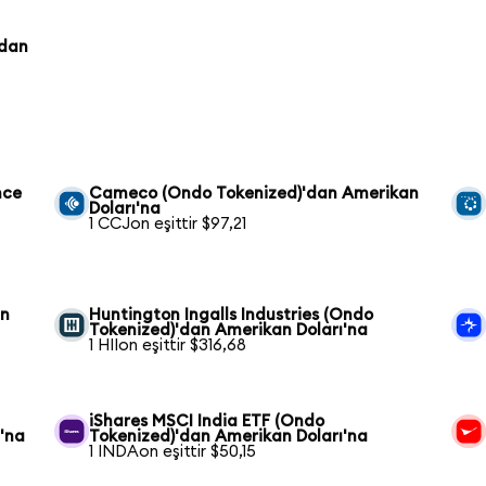
'dan
nce
Cameco (Ondo Tokenized)'dan Amerikan
Doları'na
1 CCJon eşittir $97,21
an
Huntington Ingalls Industries (Ondo
Tokenized)'dan Amerikan Doları'na
1 HIIon eşittir $316,68
iShares MSCI India ETF (Ondo
'na
Tokenized)'dan Amerikan Doları'na
1 INDAon eşittir $50,15