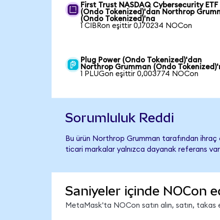
First Trust NASDAQ Cybersecurity ETF
(Ondo Tokenized)'dan Northrop Gru
(Ondo Tokenized)'na
1 CIBRon eşittir 0,170234 NOCon
Plug Power (Ondo Tokenized)'dan
Northrop Grumman (Ondo Tokenized)'
1 PLUGon eşittir 0,003774 NOCon
Sorumluluk Reddi
Bu ürün Northrop Grumman tarafından ihraç ed
ticari markalar yalnızca dayanak referans var
Saniyeler içinde NOCon e
MetaMask'ta NOCon satın alın, satın, takas edi