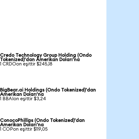
Credo Technology Group Holding (Ondo
Tokenized)'dan Amerikan Doları'na
1 CRDOon eşittir $245,18
BigBear.ai Holdings (Ondo Tokenized)'dan
Amerikan Doları'na
1 BBAIon eşittir $3,24
ConocoPhillips (Ondo Tokenized)'dan
Amerikan Doları'na
1 COPon eşittir $119,05