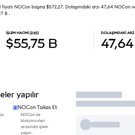
 fiyatı NOCon başına $572,27. Dolaşımdaki arzı 47,64 NOCon
7 B .
İŞLEM HACMI
(24S)
DOLAŞIMDAKI ARZ
$55,75 B
47,64
ler yapılır
İşlem Yap
NOCon Takas Et
zi
NOCon ile
blokzincirleri
arasında işlem
yapın.