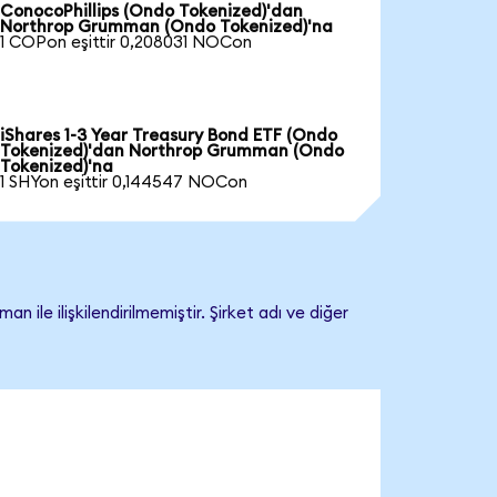
ConocoPhillips (Ondo Tokenized)'dan
Northrop Grumman (Ondo Tokenized)'na
1 COPon eşittir 0,208031 NOCon
iShares 1-3 Year Treasury Bond ETF (Ondo
Tokenized)'dan Northrop Grumman (Ondo
Tokenized)'na
1 SHYon eşittir 0,144547 NOCon
 ilişkilendirilmemiştir. Şirket adı ve diğer