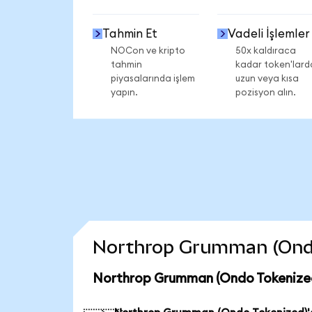
Tahmin Et
Vadeli İşlemler
NOCon ve kripto
50x kaldıraca
tahmin
kadar token'lard
piyasalarında işlem
uzun veya kısa
yapın.
pozisyon alın.
Northrop Grumman (Ondo T
Northrop Grumman (Ondo Tokenized