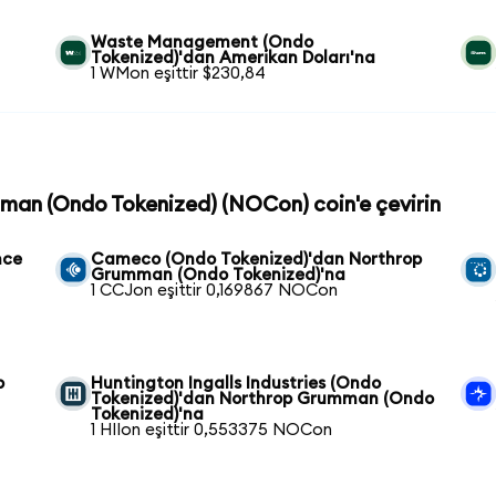
Waste Management (Ondo
Tokenized)'dan Amerikan Doları'na
1 WMon eşittir $230,84
mman (Ondo Tokenized) (NOCon) coin'e çevirin
nce
Cameco (Ondo Tokenized)'dan Northrop
Grumman (Ondo Tokenized)'na
1 CCJon eşittir 0,169867 NOCon
p
Huntington Ingalls Industries (Ondo
Tokenized)'dan Northrop Grumman (Ondo
Tokenized)'na
1 HIIon eşittir 0,553375 NOCon