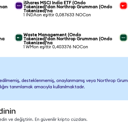
iShares MSCI India ETF (Ondo
mman
Tokenized)'dan Northrop Grumman (Ondo
Tokenized)'na
1 INDAon eşittir 0,087633 NOCon
Waste Management (Ondo
na
Tokenized)'dan Northrop Grumman (Ondo
Tokenized)'na
1 WMon eşittir 0,403376 NOCon
ilmemiş, desteklenmemiş, onaylanmamış veya Northrop Grumman ile
lığını tanımlamak amacıyla kullanılmaktadır.
dinin
n ve değiştirin. En güvenilir kripto cüzdanı.