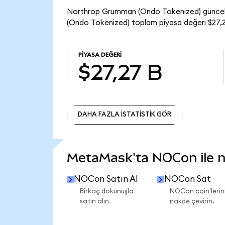
Northrop Grumman (Ondo Tokenized) güncel
(Ondo Tokenized) toplam piyasa değeri $27,2
PIYASA DEĞERI
$27,27 B
DAHA FAZLA İSTATİSTİK GÖR
DAHA FAZLA İSTATİSTİK GÖR
MetaMask'ta NOCon ile ne
NOCon Satın Al
NOCon Sat
Birkaç dokunuşla
NOCon coin'lerini
satın alın.
nakde çevirin.