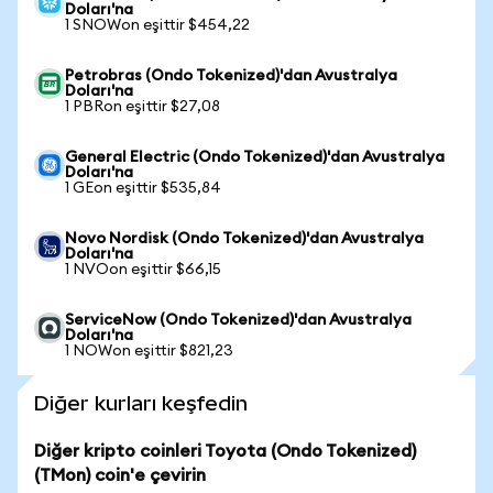
Doları'na
1 SNOWon eşittir $454,22
Petrobras (Ondo Tokenized)'dan Avustralya
Doları'na
1 PBRon eşittir $27,08
General Electric (Ondo Tokenized)'dan Avustralya
Doları'na
1 GEon eşittir $535,84
Novo Nordisk (Ondo Tokenized)'dan Avustralya
Doları'na
1 NVOon eşittir $66,15
ServiceNow (Ondo Tokenized)'dan Avustralya
Doları'na
1 NOWon eşittir $821,23
Diğer kurları keşfedin
Diğer kripto coinleri Toyota (Ondo Tokenized)
(TMon) coin'e çevirin