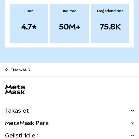
Puan
İndirme
Değerlendirme
4.7
50M+
75.8K
TMon/AUD
MetaMask site alt bilgisi
Takas et
Takas İşlemleri
MetaMask Para
Tahmin Et
YENİ
Kripto Al
Geliştiriciler