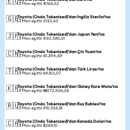
🇪🇺
1 TMon eşittir €166,52
Toyota (Ondo Tokenized)'dan İngiliz Sterlini'na
🇬🇧
1 TMon eşittir £142,63
Toyota (Ondo Tokenized)'dan Japon Yeni'na
🇯🇵
1 TMon eşittir ¥30.380,01
Toyota (Ondo Tokenized)'dan Çin Yuanı'na
🇨🇳
1 TMon eşittir ¥1.294,69
Toyota (Ondo Tokenized)'dan Türk Lirası'na
🇹🇷
1 TMon eşittir ₺9.153,07
Toyota (Ondo Tokenized)'dan Güney Kore Wonu'na
🇰🇷
1 TMon eşittir ₩272.506,26
Toyota (Ondo Tokenized)'dan Rus Rublesi'na
🇷🇺
1 TMon eşittir ₽15.926,18
Toyota (Ondo Tokenized)'dan Kanada Doları'na
🇨🇦
1 TMon eşittir $269,10