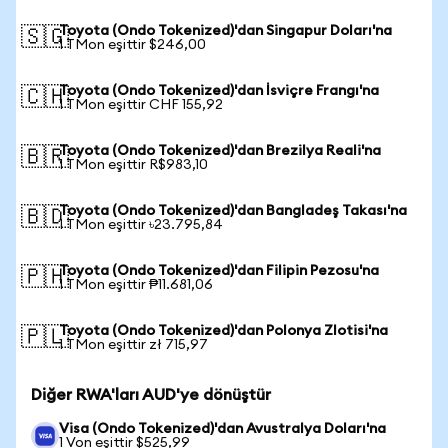
Toyota (Ondo Tokenized)'dan Singapur Doları'na
🇸🇬
1 TMon eşittir $246,00
Toyota (Ondo Tokenized)'dan İsviçre Frangı'na
🇨🇭
1 TMon eşittir CHF 155,92
Toyota (Ondo Tokenized)'dan Brezilya Reali'na
🇧🇷
1 TMon eşittir R$983,10
Toyota (Ondo Tokenized)'dan Bangladeş Takası'na
🇧🇩
1 TMon eşittir ৳23.795,84
Toyota (Ondo Tokenized)'dan Filipin Pezosu'na
🇵🇭
1 TMon eşittir ₱11.681,06
Toyota (Ondo Tokenized)'dan Polonya Zlotisi'na
🇵🇱
1 TMon eşittir zł 715,97
Diğer RWA'ları AUD'ye dönüştür
Visa (Ondo Tokenized)'dan Avustralya Doları'na
1 Von eşittir $525,99