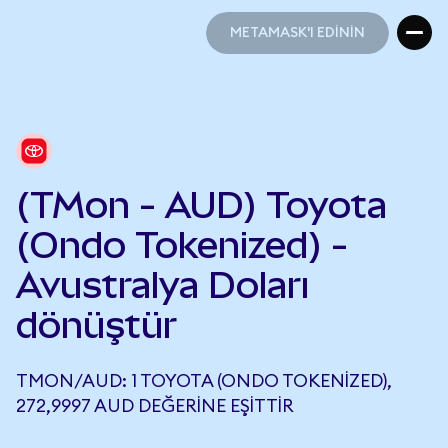
METAMASK'I EDİNİN
METAMASK'I EDİNİN
(TMon - AUD) Toyota
(Ondo Tokenized) -
Avustralya Doları
dönüştür
TMON/AUD: 1 TOYOTA (ONDO TOKENIZED),
272,9997 AUD DEĞERINE EŞITTIR