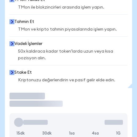
TMon ile blokzincirleri arasında işlem yapın.
Tahmin Et
TMon ve kripto tahmin piyasalarında işlem yapın.
Vadeli İşlemler
50x kaldıraca kadar token'larda uzun veya kısa
pozisyon alın.
Stake Et
Kriptonuzu değerlendirin ve pasif gelir elde edin.
İşlem Yap
15dk
30dk
1sa
4sa
1G