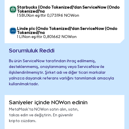
Starbucks (Ondo Tokenized)'dan ServiceNow (Ondo
Tokenized)'na
1 SBUXon eşittir 0,173196 NOWon
Linde plc (Ondo Tokenized)'dan ServiceNow (Ondo
Tokenized)'na
1 LINon eşittir 0,801662 NOWon
Sorumluluk Reddi
Bu ürün ServiceNow tarafından ihraç edilmemiş,
desteklenmemiş, onaylanmamış veya ServiceNow ile
ilişkilendirilmemiştir. Şirket adı ve diğer ticari markalar
yalnızca dayanak referans varlığını tanımlamak amacıyla
kullanılmaktadır.
Saniyeler içinde NOWon edinin
MetaMask'ta NOWon satın alın, satın,
takas edin ve değiştirin. En güvenilir
kripto cüzdanı.