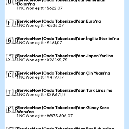
ServiceNow (Ondo Tokenized)'dan Amerikan
🇺🇸
Doları'na
1 NOWon eşittir $622,07
ServiceNow (Ondo Tokenized)'dan Euro'na
🇪🇺
1 NOWon eşittir €538,07
ServiceNow (Ondo Tokenized)'dan İngiliz Sterlini'na
🇬🇧
1 NOWon eşittir £461,07
ServiceNow (Ondo Tokenized)'dan Japon Yeni'na
🇯🇵
1 NOWon eşittir ¥98.165,75
ServiceNow (Ondo Tokenized)'dan Çin Yuanı'na
🇨🇳
1 NOWon eşittir ¥4.197,17
ServiceNow (Ondo Tokenized)'dan Türk Lirası'na
🇹🇷
1 NOWon eşittir ₺29.671,18
ServiceNow (Ondo Tokenized)'dan Güney Kore
🇰🇷
Wonu'na
1 NOWon eşittir ₩875.806,07