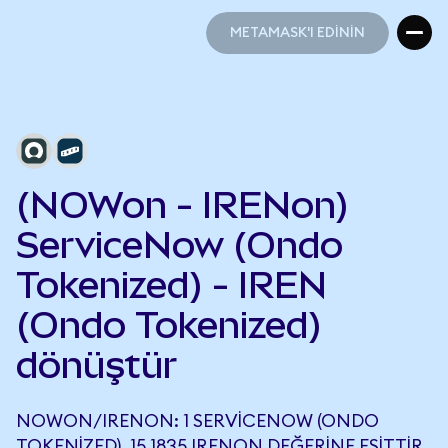
METAMASK'I EDİNİN
METAMASK'I EDİNİN
(NOWon - IRENon)
ServiceNow (Ondo
Tokenized) - IREN
(Ondo Tokenized)
dönüştür
NOWON/IRENON: 1 SERVICENOW (ONDO
TOKENIZED), 15,1835 IRENON DEĞERINE EŞITTIR