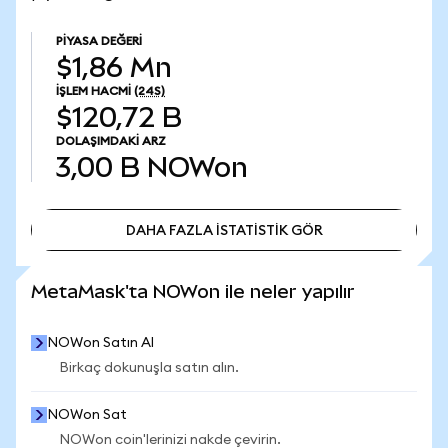
PIYASA DEĞERI
$1,86 Mn
İŞLEM HACMI
(24S)
$120,72 B
DOLAŞIMDAKI ARZ
3,00 B
NOWon
DAHA FAZLA İSTATİSTİK GÖR
DAHA FAZLA İSTATİSTİK GÖR
MetaMask'ta NOWon ile neler yapılır
NOWon Satın Al
Birkaç dokunuşla satın alın.
NOWon Sat
NOWon coin'lerinizi nakde çevirin.