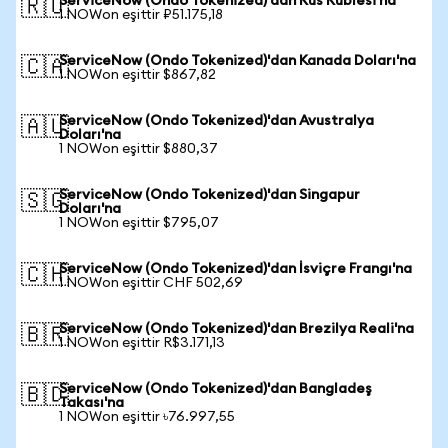
ServiceNow (Ondo Tokenized)'dan Rus Rublesi'na
🇷🇺
1 NOWon eşittir ₽51.175,18
ServiceNow (Ondo Tokenized)'dan Kanada Doları'na
🇨🇦
1 NOWon eşittir $867,82
ServiceNow (Ondo Tokenized)'dan Avustralya
🇦🇺
Doları'na
1 NOWon eşittir $880,37
ServiceNow (Ondo Tokenized)'dan Singapur
🇸🇬
Doları'na
1 NOWon eşittir $795,07
ServiceNow (Ondo Tokenized)'dan İsviçre Frangı'na
🇨🇭
1 NOWon eşittir CHF 502,69
ServiceNow (Ondo Tokenized)'dan Brezilya Reali'na
🇧🇷
1 NOWon eşittir R$3.171,13
ServiceNow (Ondo Tokenized)'dan Bangladeş
🇧🇩
Takası'na
1 NOWon eşittir ৳76.997,55