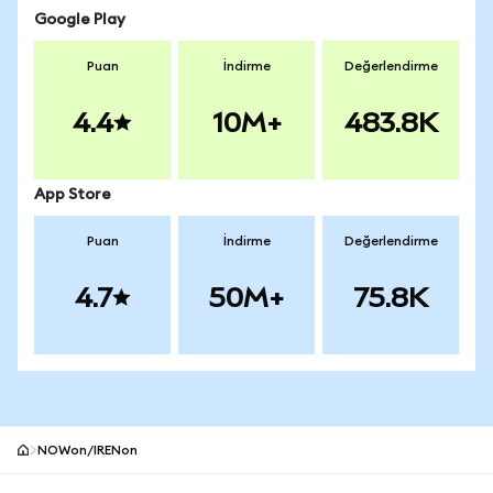
Google Play
Puan
İndirme
Değerlendirme
4.4
10M+
483.8K
App Store
Puan
İndirme
Değerlendirme
4.7
50M+
75.8K
NOWon/IRENon
MetaMask site alt bilgisi