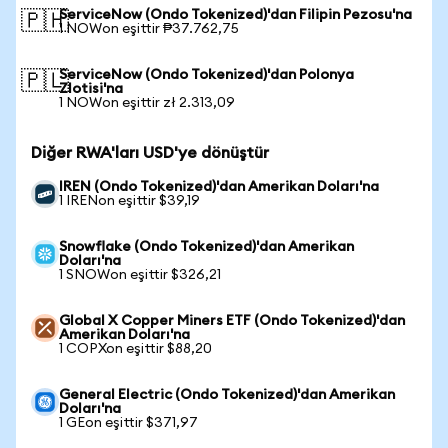
ServiceNow (Ondo Tokenized)'dan Filipin Pezosu'na
🇵🇭
1 NOWon eşittir ₱37.762,75
ServiceNow (Ondo Tokenized)'dan Polonya
🇵🇱
Zlotisi'na
1 NOWon eşittir zł 2.313,09
Diğer RWA'ları USD'ye dönüştür
IREN (Ondo Tokenized)'dan Amerikan Doları'na
1 IRENon eşittir $39,19
Snowflake (Ondo Tokenized)'dan Amerikan
Doları'na
1 SNOWon eşittir $326,21
Global X Copper Miners ETF (Ondo Tokenized)'dan
Amerikan Doları'na
1 COPXon eşittir $88,20
General Electric (Ondo Tokenized)'dan Amerikan
Doları'na
1 GEon eşittir $371,97