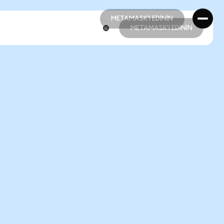
METAMASK'I EDİNİN
METAMASK'I EDİNİN
METAMASK'I EDİNİN
METAMASK'I EDİNİN