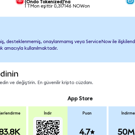
(Ondo Tokenized)'na
1 TMon eşittir 0,317146 NOWon
, desteklenmemiş, onaylanmamış veya ServiceNow ile ilişkilendiril
k amacıyla kullanılmaktadır.
dinin
n ve değiştirin. En güvenilir kripto cüzdanı.
App Store
erlendirme
İndir
Puan
İndirme
83.8K
4.7
50M