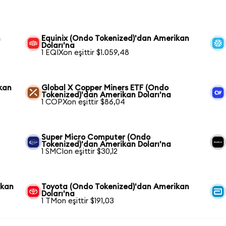
n
Equinix (Ondo Tokenized)'dan Amerikan
Doları'na
1 EQIXon eşittir $1.059,48
kan
Global X Copper Miners ETF (Ondo
Tokenized)'dan Amerikan Doları'na
1 COPXon eşittir $86,04
Super Micro Computer (Ondo
Tokenized)'dan Amerikan Doları'na
1 SMCIon eşittir $30,12
ikan
Toyota (Ondo Tokenized)'dan Amerikan
Doları'na
1 TMon eşittir $191,03