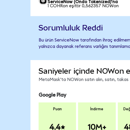
ServiceNow (Ondo Tokenized)'na
1 COHRon eşittir 0,562357 NOWon
Sorumluluk Reddi
Bu ürün ServiceNow tarafından ihraç edilmemiş
yalnızca dayanak referans varlığını tanımlama
Saniyeler içinde NOWon e
MetaMask'ta NOWon satın alın, satın, takas edi
Google Play
Puan
İndirme
Değ
4.4
10M+
4