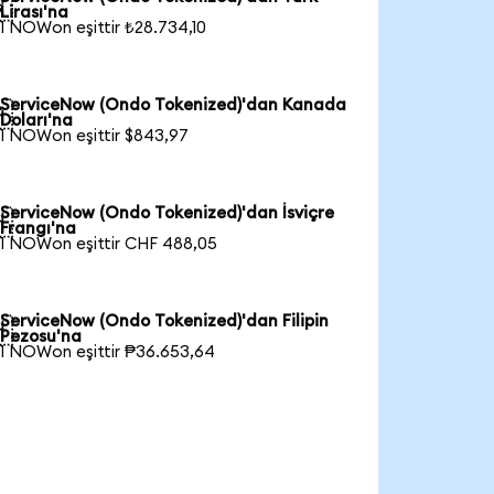

Lirası'na
1 NOWon eşittir ₺28.734,10
ServiceNow (Ondo Tokenized)'dan Kanada

Doları'na
1 NOWon eşittir $843,97
ServiceNow (Ondo Tokenized)'dan İsviçre

Frangı'na
1 NOWon eşittir CHF 488,05
ServiceNow (Ondo Tokenized)'dan Filipin

Pezosu'na
1 NOWon eşittir ₱36.653,64