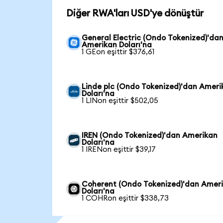
Diğer RWA'ları USD'ye dönüştür
General Electric (Ondo Tokenized)'da
Amerikan Doları'na
1 GEon eşittir $376,61
Linde plc (Ondo Tokenized)'dan Ameri
Doları'na
1 LINon eşittir $502,05
IREN (Ondo Tokenized)'dan Amerikan
Doları'na
1 IRENon eşittir $39,17
Coherent (Ondo Tokenized)'dan Amer
Doları'na
1 COHRon eşittir $338,73