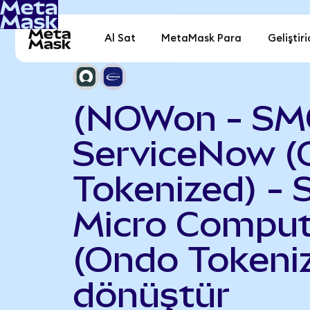
Al Sat
MetaMask Para
Geliştiri
(NOWon - SM
ServiceNow 
Tokenized) - 
Micro Comput
(Ondo Tokeni
dönüştür