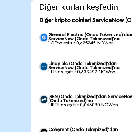
Diğer kurları keşfedin
Diğer kripto coinleri ServiceNow (
General Electric (Ondo Tokenized)'da
ServiceNow (Ondo Tokenized)'na
1 GEon eşittir 0,625245 NOWon
Linde plc (Ondo Tokenized)'dan
ServiceNow (Ondo Tokenized)'na
1 LINon eşittir 0,833499 NOWon
IREN (Ondo Tokenized)'dan ServiceNo
(Ondo Tokenized)'na
1 IRENon eşittir 0,065030 NOWon
Coherent (Ondo Tokenized)'dan