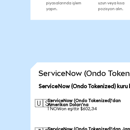
piyasalarında işlem
uzun veya kısa
yapın.
pozisyon alın.
ServiceNow (Ondo Tokenize
ServiceNow (Ondo Tokenized) kuru 
ServiceNow (Ondo Tokenized)'dan
🇺🇸
Amerikan Doları'na
1 NOWon eşittir $602,34
ServiceNow (Ondo Tokenized)'dan Ja