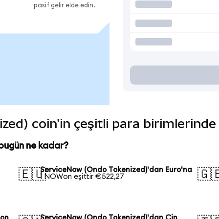
pasif gelir elde edin.
d) coin'in çeşitli para birimlerinde
bugün ne kadar?
ServiceNow (Ondo Tokenized)'dan Euro'na
🇪🇺
🇬
1 NOWon eşittir €522,27
pon
ServiceNow (Ondo Tokenized)'dan Çin