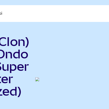
ci
CIon)
(Ondo
Super
er
zed)