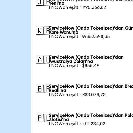
🇯🇵
Yeni'na
1 NOWon eşittir ¥95.366,82
ServiceNow (Ondo Tokenized)'dan Gü
🇰🇷
Kore Wonu'na
1 NOWon eşittir ₩852.898,35
ServiceNow (Ondo Tokenized)'dan
🇦🇺
Avustralya Doları'na
1 NOWon eşittir $855,49
ServiceNow (Ondo Tokenized)'dan Brez
🇧🇷
Reali'na
1 NOWon eşittir R$3.078,73
ServiceNow (Ondo Tokenized)'dan Pol
🇵🇱
Zlotisi'na
1 NOWon eşittir zł 2.234,02