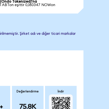
(Ondo Tokenized)'na
1 ABTon eşittir 0,180347 NOWon
memiştir. Şirket adı ve diğer ticari markalar
Değerlendirme
İndir
+
75.8K