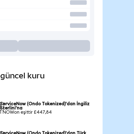
 güncel kuru
ServiceNow (Ondo Tokenized)'dan İngiliz

Sterlini'na
1 NOWon eşittir £447,84
ServiceNow (Ondo Tokenized)'dan Türk