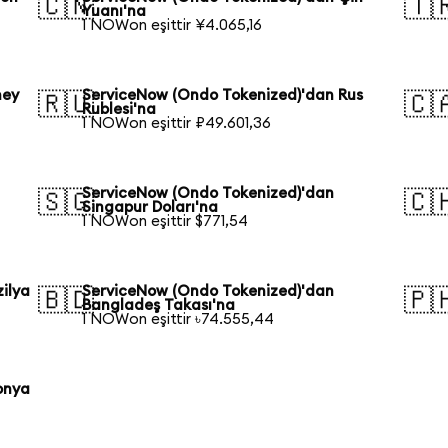
🇨🇳
🇹
Yuanı'na
1 NOWon eşittir ¥4.065,16
ney
ServiceNow (Ondo Tokenized)'dan Rus
🇷🇺
🇨
Rublesi'na
1 NOWon eşittir ₽49.601,36
ServiceNow (Ondo Tokenized)'dan
🇸🇬
🇨
Singapur Doları'na
1 NOWon eşittir $771,54
ilya
ServiceNow (Ondo Tokenized)'dan
🇧🇩
🇵
Bangladeş Takası'na
1 NOWon eşittir ৳74.555,44
onya