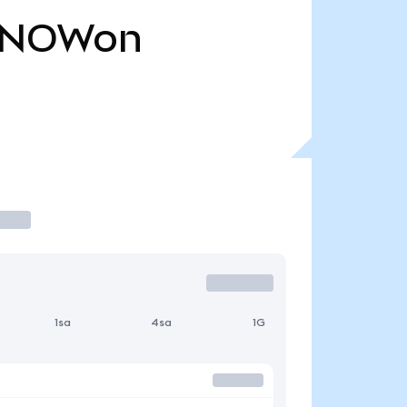
NOWon
1sa
4sa
1G