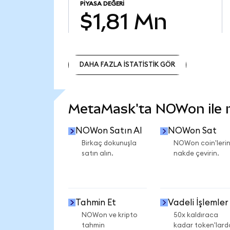
PIYASA DEĞERI
$1,81 Mn
DAHA FAZLA İSTATİSTİK GÖR
DAHA FAZLA İSTATİSTİK GÖR
MetaMask'ta NOWon ile ne
NOWon Satın Al
NOWon Sat
Birkaç dokunuşla
NOWon coin'lerin
satın alın.
nakde çevirin.
Tahmin Et
Vadeli İşlemler
NOWon ve kripto
50x kaldıraca
tahmin
kadar token'lard