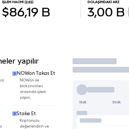
İŞLEM HACMI
(24S)
DOLAŞIMDAKI ARZ
$86,19 B
3,00 B
ler yapılır
İşlem Yap
NOWon Takas Et
izi
NOWon ile
blokzincirleri
arasında işlem
yapın.
15dk
30dk
Stake Et
Kriptonuzu
a
değerlendirin ve