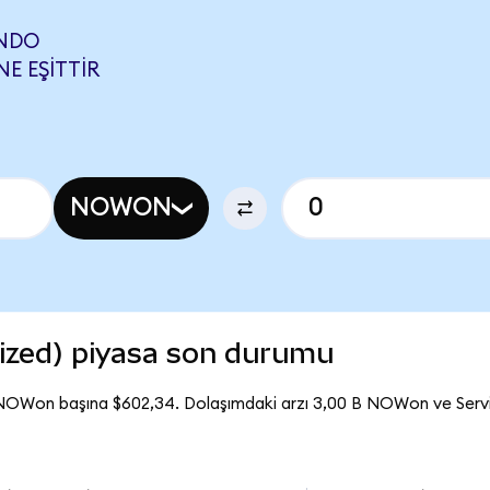
ONDO
E EŞITTIR
NOWON
ized) piyasa son durumu
 NOWon başına $602,34. Dolaşımdaki arzı 3,00 B NOWon ve Se