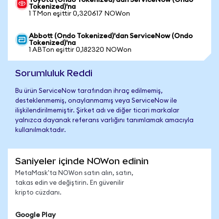
Toyota (Ondo Tokenized)'dan ServiceNow (Ondo
Tokenized)'na
1 TMon eşittir 0,320617 NOWon
Abbott (Ondo Tokenized)'dan ServiceNow (Ondo
Tokenized)'na
1 ABTon eşittir 0,182320 NOWon
Sorumluluk Reddi
Bu ürün ServiceNow tarafından ihraç edilmemiş,
desteklenmemiş, onaylanmamış veya ServiceNow ile
ilişkilendirilmemiştir. Şirket adı ve diğer ticari markalar
yalnızca dayanak referans varlığını tanımlamak amacıyla
kullanılmaktadır.
Saniyeler içinde NOWon edinin
MetaMask'ta NOWon satın alın, satın,
takas edin ve değiştirin. En güvenilir
kripto cüzdanı.
Google Play