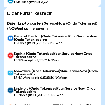
1 ABTon eşittir $108,63
Diğer kurları keşfedin
Diğer kripto coinleri ServiceNow (Ondo Tokenized)
(NOWon) coin'e çevirin
General Electric (Ondo Tokenized)'dan ServiceNow
(Ondo Tokenized)'na
1 GEon eşittir 0,632087 NOWon
Equinix (Ondo Tokenized)'dan ServiceNow (Ondo
Tokenized)'na
1 EQIXon eşittir 1,7782 NOWon
Snowflake (Ondo Tokenized)'dan ServiceNow (Ondo
Tokenized)'na
1 SNOWon eşittir 0,535816 NOWon
Linde plc (Ondo Tokenized)'dan ServiceNow (Ondo
Tokenized)'na
1 LINon eşittir 0,842620 NOWon