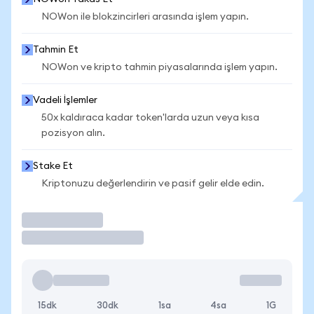
NOWon ile blokzincirleri arasında işlem yapın.
Tahmin Et
NOWon ve kripto tahmin piyasalarında işlem yapın.
Vadeli İşlemler
50x kaldıraca kadar token'larda uzun veya kısa
pozisyon alın.
Stake Et
Kriptonuzu değerlendirin ve pasif gelir elde edin.
İşlem Yap
15dk
30dk
1sa
4sa
1G