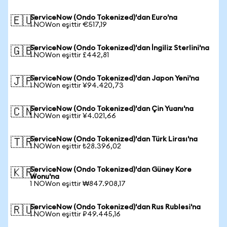
ServiceNow (Ondo Tokenized)'dan Euro'na
🇪🇺
1 NOWon eşittir €517,19
ServiceNow (Ondo Tokenized)'dan İngiliz Sterlini'na
🇬🇧
1 NOWon eşittir £442,81
ServiceNow (Ondo Tokenized)'dan Japon Yeni'na
🇯🇵
1 NOWon eşittir ¥94.420,73
ServiceNow (Ondo Tokenized)'dan Çin Yuanı'na
🇨🇳
1 NOWon eşittir ¥4.021,66
ServiceNow (Ondo Tokenized)'dan Türk Lirası'na
🇹🇷
1 NOWon eşittir ₺28.396,02
ServiceNow (Ondo Tokenized)'dan Güney Kore
🇰🇷
Wonu'na
1 NOWon eşittir ₩847.908,17
ServiceNow (Ondo Tokenized)'dan Rus Rublesi'na
🇷🇺
1 NOWon eşittir ₽49.445,16