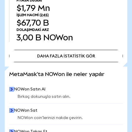
PIYASA DEĞERI
$1,79 Mn
İŞLEM HACMI
(24S)
$67,70 B
DOLAŞIMDAKI ARZ
3,00 B
NOWon
DAHA FAZLA İSTATİSTİK GÖR
DAHA FAZLA İSTATİSTİK GÖR
MetaMask'ta NOWon ile neler yapılır
NOWon Satın Al
Birkaç dokunuşla satın alın.
NOWon Sat
NOWon coin'lerinizi nakde çevirin.
NOWon Takas Et