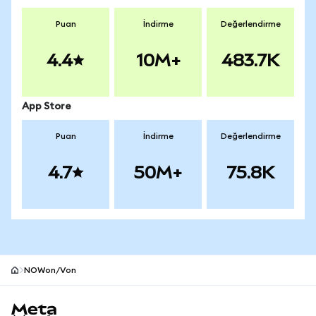
Puan
İndirme
Değerlendirme
4.4
10M+
483.7K
App Store
Puan
İndirme
Değerlendirme
4.7
50M+
75.8K
NOWon/Von
MetaMask site alt bilgisi