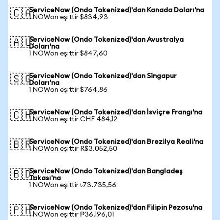
ServiceNow (Ondo Tokenized)'dan Kanada Doları'na
🇨🇦
1 NOWon eşittir $834,93
ServiceNow (Ondo Tokenized)'dan Avustralya
🇦🇺
Doları'na
1 NOWon eşittir $847,60
ServiceNow (Ondo Tokenized)'dan Singapur
🇸🇬
Doları'na
1 NOWon eşittir $764,86
ServiceNow (Ondo Tokenized)'dan İsviçre Frangı'na
🇨🇭
1 NOWon eşittir CHF 484,12
ServiceNow (Ondo Tokenized)'dan Brezilya Reali'na
🇧🇷
1 NOWon eşittir R$3.052,50
ServiceNow (Ondo Tokenized)'dan Bangladeş
🇧🇩
Takası'na
1 NOWon eşittir ৳73.735,56
ServiceNow (Ondo Tokenized)'dan Filipin Pezosu'na
🇵🇭
1 NOWon eşittir ₱36.196,01