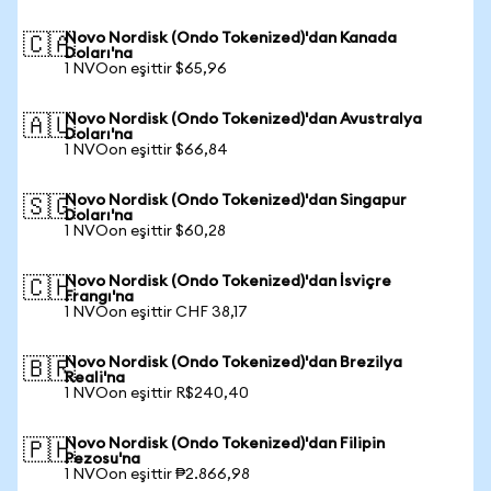
Novo Nordisk (Ondo Tokenized)'dan Kanada
🇨🇦
Doları'na
1 NVOon eşittir $65,96
Novo Nordisk (Ondo Tokenized)'dan Avustralya
🇦🇺
Doları'na
1 NVOon eşittir $66,84
Novo Nordisk (Ondo Tokenized)'dan Singapur
🇸🇬
Doları'na
1 NVOon eşittir $60,28
Novo Nordisk (Ondo Tokenized)'dan İsviçre
🇨🇭
Frangı'na
1 NVOon eşittir CHF 38,17
Novo Nordisk (Ondo Tokenized)'dan Brezilya
🇧🇷
Reali'na
1 NVOon eşittir R$240,40
Novo Nordisk (Ondo Tokenized)'dan Filipin
🇵🇭
Pezosu'na
1 NVOon eşittir ₱2.866,98