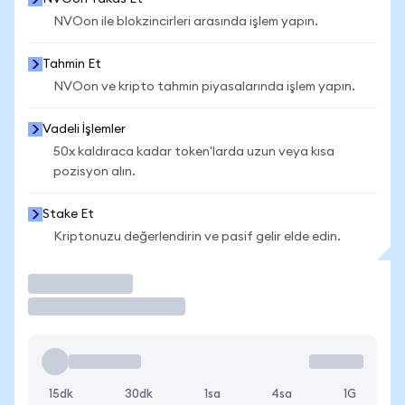
NVOon ile blokzincirleri arasında işlem yapın.
Tahmin Et
NVOon ve kripto tahmin piyasalarında işlem yapın.
Vadeli İşlemler
50x kaldıraca kadar token'larda uzun veya kısa
pozisyon alın.
Stake Et
Kriptonuzu değerlendirin ve pasif gelir elde edin.
İşlem Yap
15dk
30dk
1sa
4sa
1G