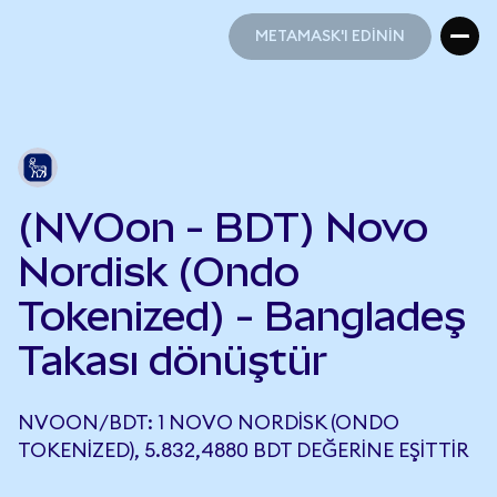
METAMASK'I EDİNİN
METAMASK'I EDİNİN
(NVOon - BDT) Novo
Nordisk (Ondo
Tokenized) - Bangladeş
Takası dönüştür
NVOON/BDT: 1 NOVO NORDISK (ONDO
TOKENIZED), 5.832,4880 BDT DEĞERINE EŞITTIR