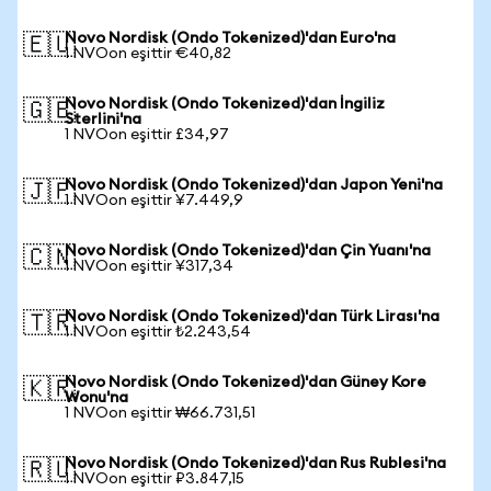
Novo Nordisk (Ondo Tokenized)'dan Euro'na
🇪🇺
1 NVOon eşittir €40,82
Novo Nordisk (Ondo Tokenized)'dan İngiliz
🇬🇧
Sterlini'na
1 NVOon eşittir £34,97
Novo Nordisk (Ondo Tokenized)'dan Japon Yeni'na
🇯🇵
1 NVOon eşittir ¥7.449,9
Novo Nordisk (Ondo Tokenized)'dan Çin Yuanı'na
🇨🇳
1 NVOon eşittir ¥317,34
Novo Nordisk (Ondo Tokenized)'dan Türk Lirası'na
🇹🇷
1 NVOon eşittir ₺2.243,54
Novo Nordisk (Ondo Tokenized)'dan Güney Kore
🇰🇷
Wonu'na
1 NVOon eşittir ₩66.731,51
Novo Nordisk (Ondo Tokenized)'dan Rus Rublesi'na
🇷🇺
1 NVOon eşittir ₽3.847,15