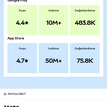
Google Play
Puan
İndirme
Değerlendirme
4.4
10M+
483.8K
App Store
Puan
İndirme
Değerlendirme
4.7
50M+
75.8K
NVOon/BDT
MetaMask site alt bilgisi