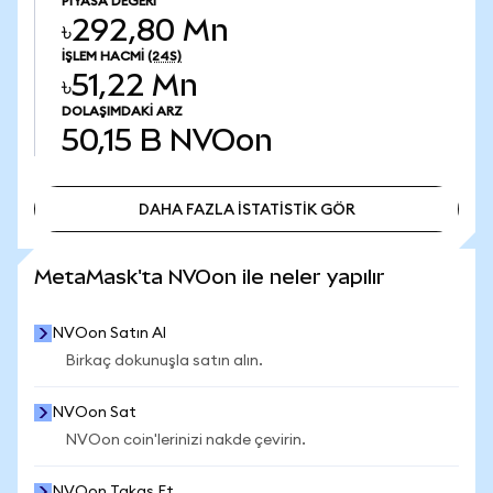
PIYASA DEĞERI
৳292,80 Mn
İŞLEM HACMI
(24S)
৳51,22 Mn
DOLAŞIMDAKI ARZ
50,15 B
NVOon
DAHA FAZLA İSTATİSTİK GÖR
DAHA FAZLA İSTATİSTİK GÖR
MetaMask'ta NVOon ile neler yapılır
NVOon Satın Al
Birkaç dokunuşla satın alın.
NVOon Sat
NVOon coin'lerinizi nakde çevirin.
NVOon Takas Et