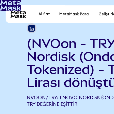
Al Sat
MetaMask Para
Geliştiri
(NVOon - TRY
Nordisk (Ond
Tokenized) - 
Lirası dönüşt
NVOON/TRY: 1 NOVO NORDISK (ONDO 
TRY DEĞERINE EŞITTIR