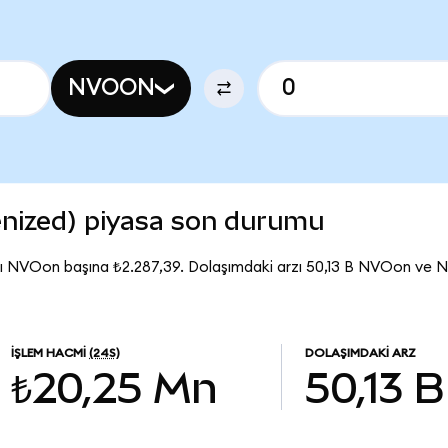
NVOON
nized) piyasa son durumu
ı NVOon başına ₺2.287,39. Dolaşımdaki arzı 50,13 B NVOon ve 
İŞLEM HACMI
(24S)
DOLAŞIMDAKI ARZ
₺20,25 Mn
50,13 B