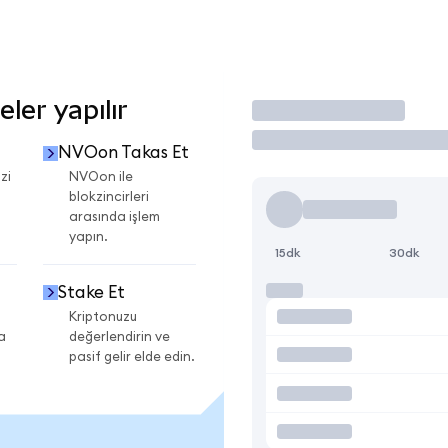
ler yapılır
İşlem Yap
NVOon Takas Et
zi
NVOon ile
blokzincirleri
arasında işlem
yapın.
15dk
30dk
Stake Et
Kriptonuzu
a
değerlendirin ve
pasif gelir elde edin.