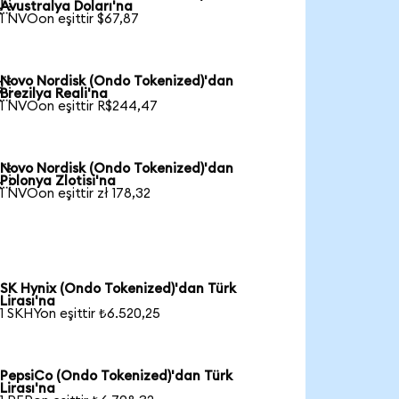

Avustralya Doları'na
1 NVOon eşittir $67,87
Novo Nordisk (Ondo Tokenized)'dan

Brezilya Reali'na
1 NVOon eşittir R$244,47
Novo Nordisk (Ondo Tokenized)'dan

Polonya Zlotisi'na
1 NVOon eşittir zł 178,32
SK Hynix (Ondo Tokenized)'dan Türk
Lirası'na
1 SKHYon eşittir ₺6.520,25
PepsiCo (Ondo Tokenized)'dan Türk
Lirası'na