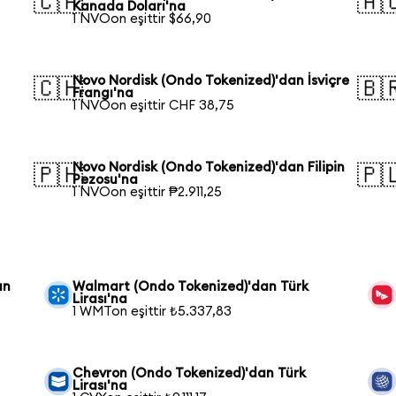
🇨🇦
🇦
Kanada Doları'na
1 NVOon eşittir $66,90
Novo Nordisk (Ondo Tokenized)'dan İsviçre
🇨🇭
🇧
Frangı'na
1 NVOon eşittir CHF 38,75
Novo Nordisk (Ondo Tokenized)'dan Filipin
🇵🇭
🇵
Pezosu'na
1 NVOon eşittir ₱2.911,25
an
Walmart (Ondo Tokenized)'dan Türk
Lirası'na
1 WMTon eşittir ₺5.337,83
Chevron (Ondo Tokenized)'dan Türk
Lirası'na