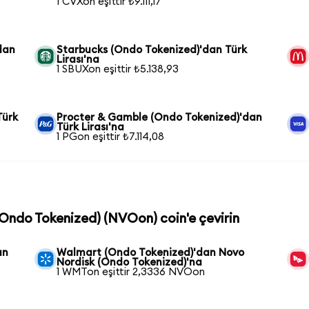
1 CVXon eşittir ₺9.111,17
dan
Starbucks (Ondo Tokenized)'dan Türk
Lirası'na
1 SBUXon eşittir ₺5.138,93
Türk
Procter & Gamble (Ondo Tokenized)'dan
Türk Lirası'na
1 PGon eşittir ₺7.114,08
(Ondo Tokenized) (NVOon) coin'e çevirin
an
Walmart (Ondo Tokenized)'dan Novo
Nordisk (Ondo Tokenized)'na
1 WMTon eşittir 2,3336 NVOon