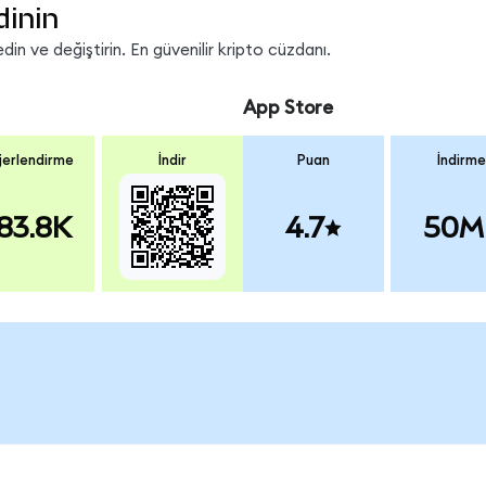
dinin
n ve değiştirin. En güvenilir kripto cüzdanı.
App Store
erlendirme
İndir
Puan
İndirme
83.8K
4.7
50M