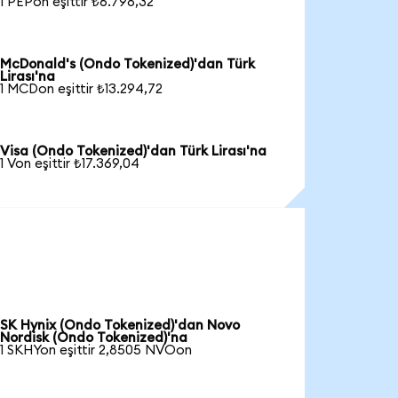
1 PEPon eşittir ₺6.798,32
McDonald's (Ondo Tokenized)'dan Türk
Lirası'na
1 MCDon eşittir ₺13.294,72
Visa (Ondo Tokenized)'dan Türk Lirası'na
1 Von eşittir ₺17.369,04
SK Hynix (Ondo Tokenized)'dan Novo
Nordisk (Ondo Tokenized)'na
1 SKHYon eşittir 2,8505 NVOon