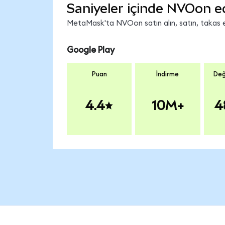
Saniyeler içinde NVOon e
MetaMask'ta NVOon satın alın, satın, takas edi
Google Play
Puan
İndirme
Değ
4.4
10M+
4