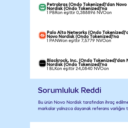
Petrobras (Ondo Tokenized)'dan Novo
Nordisk (Ondo Tokenized)'na
1 PBRon eşittir 0,388896 NVOon
Palo Alto Networks (Ondo Tokenized)'
Novo Nordisk (Ondo Tokenized)'na
1 PANWon eşittir 7,5779 NVOon
Blackrock, Inc. (Ondo Tokenized)'dan
Nordisk (Ondo Tokenized)'na
1 BLKon eşittir 24,0840 NVOon
Sorumluluk Reddi
Bu ürün Novo Nordisk tarafından ihraç edilmem
markalar yalnızca dayanak referans varlığını 