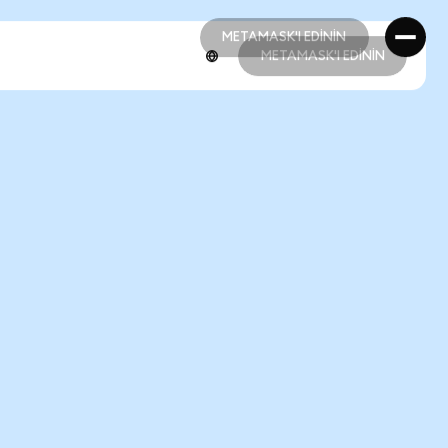
METAMASK'I EDİNİN
METAMASK'I EDİNİN
METAMASK'I EDİNİN
METAMASK'I EDİNİN