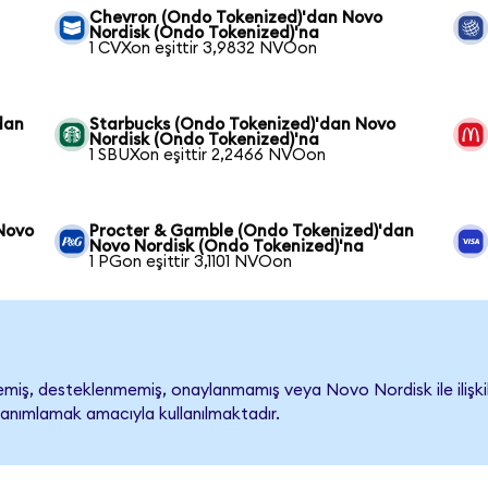
Chevron (Ondo Tokenized)'dan Novo
Nordisk (Ondo Tokenized)'na
1 CVXon eşittir 3,9832 NVOon
dan
Starbucks (Ondo Tokenized)'dan Novo
Nordisk (Ondo Tokenized)'na
1 SBUXon eşittir 2,2466 NVOon
 Novo
Procter & Gamble (Ondo Tokenized)'dan
Novo Nordisk (Ondo Tokenized)'na
1 PGon eşittir 3,1101 NVOon
iş, desteklenmemiş, onaylanmamış veya Novo Nordisk ile ilişkilend
tanımlamak amacıyla kullanılmaktadır.