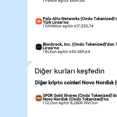
1 PBRon eşittir ₺889,56
Palo Alto Networks (Ondo Tokenized)'
Türk Lirası'na
1 PANWon eşittir ₺17.333,74
Blackrock, Inc. (Ondo Tokenized)'dan 
Lirası'na
1 BLKon eşittir ₺55.089,64
Diğer kurları keşfedin
Diğer kripto coinleri Novo Nordisk 
SPDR Gold Shares (Ondo Tokenized)'d
Novo Nordisk (Ondo Tokenized)'na
1 GLDon eşittir 8,2600 NVOon