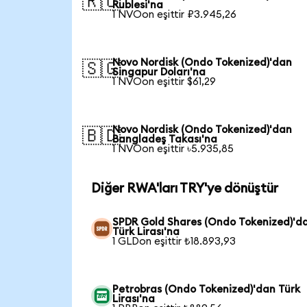
🇷🇺
Rublesi'na
1 NVOon eşittir ₽3.945,26
Novo Nordisk (Ondo Tokenized)'dan
🇸🇬
Singapur Doları'na
1 NVOon eşittir $61,29
Novo Nordisk (Ondo Tokenized)'dan
🇧🇩
Bangladeş Takası'na
1 NVOon eşittir ৳5.935,85
Diğer RWA'ları TRY'ye dönüştür
SPDR Gold Shares (Ondo Tokenized)'d
Türk Lirası'na
1 GLDon eşittir ₺18.893,93
Petrobras (Ondo Tokenized)'dan Türk
Lirası'na