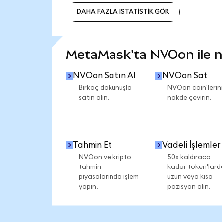
DAHA FAZLA İSTATİSTİK GÖR
DAHA FAZLA İSTATİSTİK GÖR
MetaMask'ta NVOon ile ne
NVOon Satın Al
NVOon Sat
Birkaç dokunuşla
NVOon coin'lerini
satın alın.
nakde çevirin.
Tahmin Et
Vadeli İşlemler
NVOon ve kripto
50x kaldıraca
tahmin
kadar token'lard
piyasalarında işlem
uzun veya kısa
yapın.
pozisyon alın.