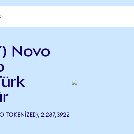
ci
) Novo
o
Türk
ür
TOKENIZED), 2.287,3922