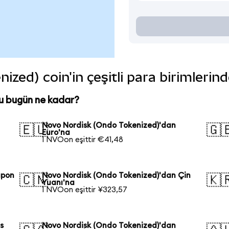
zed) coin'in çeşitli para birimlerin
u bugün ne kadar?
Novo Nordisk (Ondo Tokenized)'dan
🇪🇺
🇬
Euro'na
1 NVOon eşittir €41,48
apon
Novo Nordisk (Ondo Tokenized)'dan Çin
🇨🇳
🇰
Yuanı'na
1 NVOon eşittir ¥323,57
s
Novo Nordisk (Ondo Tokenized)'dan