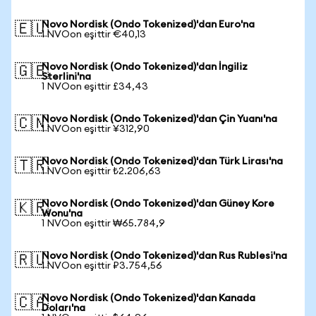
Novo Nordisk (Ondo Tokenized)'dan Euro'na
🇪🇺
1 NVOon eşittir €40,13
Novo Nordisk (Ondo Tokenized)'dan İngiliz
🇬🇧
Sterlini'na
1 NVOon eşittir £34,43
Novo Nordisk (Ondo Tokenized)'dan Çin Yuanı'na
🇨🇳
1 NVOon eşittir ¥312,90
Novo Nordisk (Ondo Tokenized)'dan Türk Lirası'na
🇹🇷
1 NVOon eşittir ₺2.206,63
Novo Nordisk (Ondo Tokenized)'dan Güney Kore
🇰🇷
Wonu'na
1 NVOon eşittir ₩65.784,9
Novo Nordisk (Ondo Tokenized)'dan Rus Rublesi'na
🇷🇺
1 NVOon eşittir ₽3.754,56
Novo Nordisk (Ondo Tokenized)'dan Kanada
🇨🇦
Doları'na