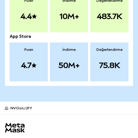
Puan
İndirme
Değerlendirme
4.4
10M+
483.7K
App Store
Puan
İndirme
Değerlendirme
4.7
50M+
75.8K
NVOon/JPY
MetaMask site alt bilgisi