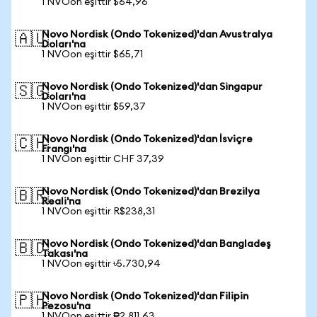
1 NVOon eşittir $64,96
Novo Nordisk (Ondo Tokenized)'dan Avustralya
🇦🇺
Doları'na
1 NVOon eşittir $65,71
Novo Nordisk (Ondo Tokenized)'dan Singapur
🇸🇬
Doları'na
1 NVOon eşittir $59,37
Novo Nordisk (Ondo Tokenized)'dan İsviçre
🇨🇭
Frangı'na
1 NVOon eşittir CHF 37,39
Novo Nordisk (Ondo Tokenized)'dan Brezilya
🇧🇷
Reali'na
1 NVOon eşittir R$238,31
Novo Nordisk (Ondo Tokenized)'dan Bangladeş
🇧🇩
Takası'na
1 NVOon eşittir ৳5.730,94
Novo Nordisk (Ondo Tokenized)'dan Filipin
🇵🇭
Pezosu'na
1 NVOon eşittir ₱2.811,63