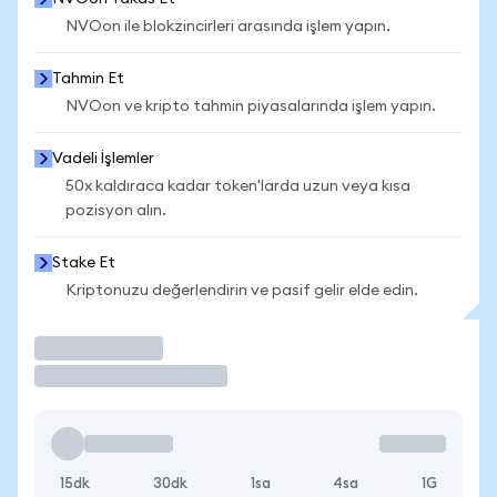
NVOon ile blokzincirleri arasında işlem yapın.
Tahmin Et
NVOon ve kripto tahmin piyasalarında işlem yapın.
Vadeli İşlemler
50x kaldıraca kadar token'larda uzun veya kısa
pozisyon alın.
Stake Et
Kriptonuzu değerlendirin ve pasif gelir elde edin.
İşlem Yap
15dk
30dk
1sa
4sa
1G