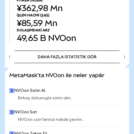
PIYASA DEĞERI
¥362,98 Mn
İŞLEM HACMI
(24S)
¥85,59 Mn
DOLAŞIMDAKI ARZ
49,65 B
NVOon
DAHA FAZLA İSTATİSTİK GÖR
DAHA FAZLA İSTATİSTİK GÖR
MetaMask'ta NVOon ile neler yapılır
NVOon Satın Al
Birkaç dokunuşla satın alın.
NVOon Sat
NVOon coin'lerinizi nakde çevirin.
NVOon Takas Et