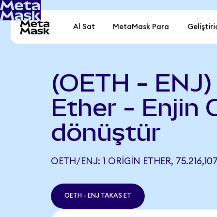
Al Sat
MetaMask Para
Geliştiri
(OETH - ENJ) 
Ether - Enjin 
dönüştür
OETH/ENJ: 1 ORIGIN ETHER, 75.216,10
OETH - ENJ TAKAS ET