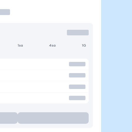
1sa
4sa
1G