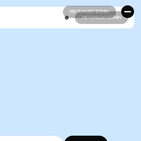
METAMASK'I EDİNİN
METAMASK'I EDİNİN
METAMASK'I EDİNİN
METAMASK'I EDİNİN