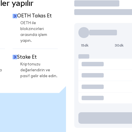
r yapılır
İşlem Yap
OETH Takas Et
OETH ile
blokzincirleri
arasında işlem
yapın.
15dk
30dk
Stake Et
Kriptonuzu
a
değerlendirin ve
pasif gelir elde edin.