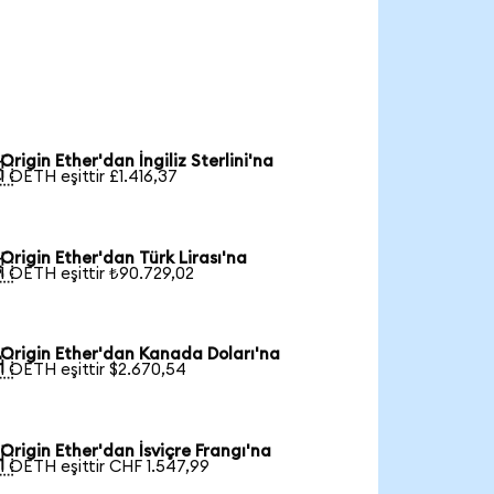
Origin Ether'dan İngiliz Sterlini'na

1 OETH eşittir £1.416,37
Origin Ether'dan Türk Lirası'na

1 OETH eşittir ₺90.729,02
Origin Ether'dan Kanada Doları'na

1 OETH eşittir $2.670,54
Origin Ether'dan İsviçre Frangı'na

1 OETH eşittir CHF 1.547,99