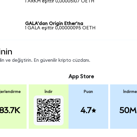
1 ARKM eşittir 0,00005107 OETH
GALA'dan Origin Ether'na
1 GALA eşittir 0,00000095 OETH
inin
 ve değiştirin. En güvenilir kripto cüzdanı.
App Store
erlendirme
İndir
Puan
İndirme
83.7K
4.7
50M