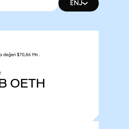
ENJ
a değeri $70,86 Mn .
Z
 B
OETH