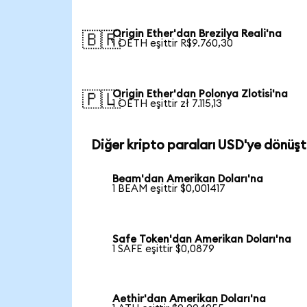
Origin Ether'dan Brezilya Reali'na
🇧🇷
1 OETH eşittir R$9.760,30
Origin Ether'dan Polonya Zlotisi'na
🇵🇱
1 OETH eşittir zł 7.115,13
Diğer kripto paraları USD'ye dönüşt
Beam'dan Amerikan Doları'na
1 BEAM eşittir $0,001417
Safe Token'dan Amerikan Doları'na
1 SAFE eşittir $0,0879
Aethir'dan Amerikan Doları'na