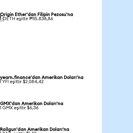
Origin Ether'dan Filipin Pezosu'na

1 OETH eşittir ₱115.838,86
yearn.finance'dan Amerikan Doları'na
1 YFI eşittir $2.084,42
GMX'dan Amerikan Doları'na
1 GMX eşittir $6,36
Railgun'dan Amerikan Doları'na