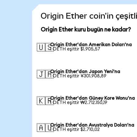
Origin Ether coin'in çeşit
Origin Ether kuru bugün ne kadar?
Origin Ether'dan Amerikan Doları'na
🇺🇸
1 OETH eşittir $1.905,57
Origin Ether'dan Japon Yeni'na
🇯🇵
1 OETH eşittir ¥301.908,89
Origin Ether'dan Güney Kore Wonu'na
🇰🇷
1 OETH eşittir ₩2.712.150,19
Origin Ether'dan Avustralya Doları'na
🇦🇺
1 OETH eşittir $2.710,02