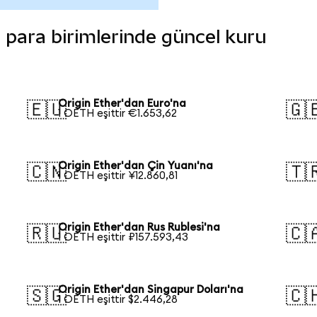
li para birimlerinde güncel kuru
Origin Ether'dan Euro'na
🇪🇺
🇬
1 OETH eşittir €1.653,62
Origin Ether'dan Çin Yuanı'na
🇨🇳
🇹
1 OETH eşittir ¥12.860,81
Origin Ether'dan Rus Rublesi'na
🇷🇺
🇨
1 OETH eşittir ₽157.593,43
Origin Ether'dan Singapur Doları'na
🇸🇬
🇨
1 OETH eşittir $2.446,28