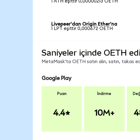
1 ATH eşittir 0,00000213 OETH
Livepeer'dan Origin Ether'na
1 LPT eşittir 0,000672 OETH
Saniyeler içinde OETH ed
MetaMask'ta OETH satın alın, satın, takas edin
Google Play
Puan
İndirme
Değ
4.4
10M+
4