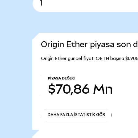
Origin Ether piyasa son
Origin Ether güncel fiyatı OETH başına $1.90
PIYASA DEĞERI
$70,86 Mn
DAHA FAZLA İSTATİSTİK GÖR
DAHA FAZLA İSTATİSTİK GÖR