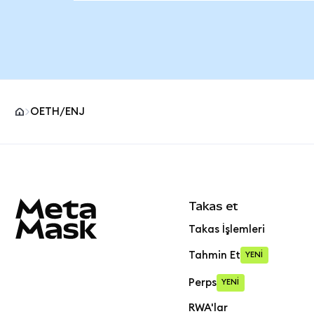
OETH/ENJ
MetaMask site alt bilgisi
Takas et
Takas İşlemleri
Tahmin Et
YENİ
Perps
YENİ
RWA'lar