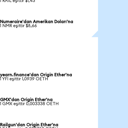
1 RAIL eşittir $1,43
Numeraire'dan Amerikan Doları'na
1 NMR eşittir $8,66
yearn.finance'dan Origin Ether'na
1 YFI eşittir 1,0939 OETH
GMX'dan Origin Ether'na
1 GMX eşittir 0,003338 OETH
Railgun'dan Origin Ether'na