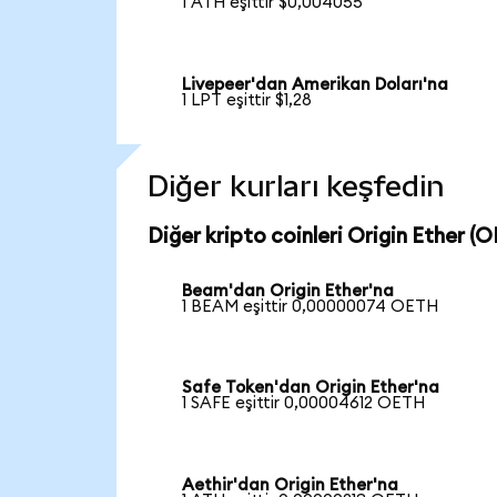
1 ATH eşittir $0,004055
Livepeer'dan Amerikan Doları'na
1 LPT eşittir $1,28
Diğer kurları keşfedin
Diğer kripto coinleri Origin Ether (O
Beam'dan Origin Ether'na
1 BEAM eşittir 0,00000074 OETH
Safe Token'dan Origin Ether'na
1 SAFE eşittir 0,00004612 OETH
Aethir'dan Origin Ether'na