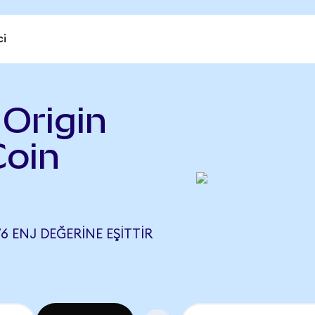
ci
Origin
Coin
76 ENJ DEĞERINE EŞITTIR