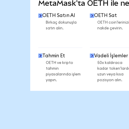
MetaMask'ta OETH ile nele
OETH Satın Al
OETH Sat
Birkaç dokunuşla
OETH coin'lerinizi
satın alın.
nakde çevirin.
Tahmin Et
Vadeli İşlemler
OETH ve kripto
50x kaldıraca
tahmin
kadar token'lard
piyasalarında işlem
uzun veya kısa
yapın.
pozisyon alın.