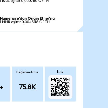
1 RAIL eşittir 0,000750 OETH
Numeraire'dan Origin Ether'na
1 NMR eşittir 0,004545 OETH
Değerlendirme
İndir
+
75.8K