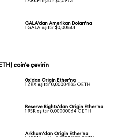
1 ARKM eşittir $0,0973
GALA'dan Amerikan Doları'na
1 GALA eşittir $0,001801
ETH) coin'e çevirin
0x'dan Origin Ether'na
1 ZRX eşittir 0,00004185 OETH
Reserve Rights'dan Origin Ether'na
1 RSR eşittir 0,00000064 OETH
Arkham'dan Origin Ether'na