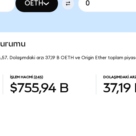
OETH
 durumu
5,57. Dolaşımdaki arzı 37,19 B OETH ve Origin Ether toplam piyas
İŞLEM HACMI
(24S)
DOLAŞIMDAKI AR
$755,94 B
37,19