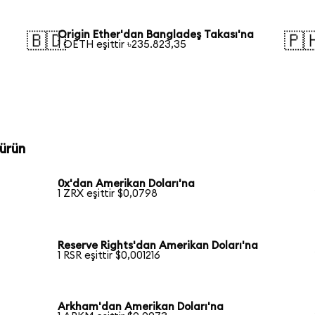
Origin Ether'dan Bangladeş Takası'na
🇧🇩
🇵
1 OETH eşittir ৳235.823,35
ürün
0x'dan Amerikan Doları'na
1 ZRX eşittir $0,0798
Reserve Rights'dan Amerikan Doları'na
1 RSR eşittir $0,001216
Arkham'dan Amerikan Doları'na