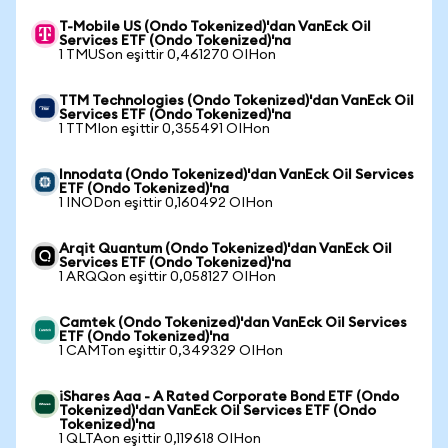
T-Mobile US (Ondo Tokenized)'dan VanEck Oil
Services ETF (Ondo Tokenized)'na
1 TMUSon eşittir 0,461270 OIHon
TTM Technologies (Ondo Tokenized)'dan VanEck Oil
Services ETF (Ondo Tokenized)'na
1 TTMIon eşittir 0,355491 OIHon
Innodata (Ondo Tokenized)'dan VanEck Oil Services
ETF (Ondo Tokenized)'na
1 INODon eşittir 0,160492 OIHon
Arqit Quantum (Ondo Tokenized)'dan VanEck Oil
Services ETF (Ondo Tokenized)'na
1 ARQQon eşittir 0,058127 OIHon
Camtek (Ondo Tokenized)'dan VanEck Oil Services
ETF (Ondo Tokenized)'na
1 CAMTon eşittir 0,349329 OIHon
iShares Aaa - A Rated Corporate Bond ETF (Ondo
Tokenized)'dan VanEck Oil Services ETF (Ondo
Tokenized)'na
1 QLTAon eşittir 0,119618 OIHon