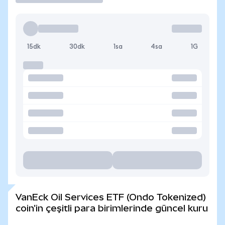
15dk
30dk
1sa
4sa
1G
VanEck Oil Services ETF (Ondo Tokenized)
coin'in çeşitli para birimlerinde güncel kuru