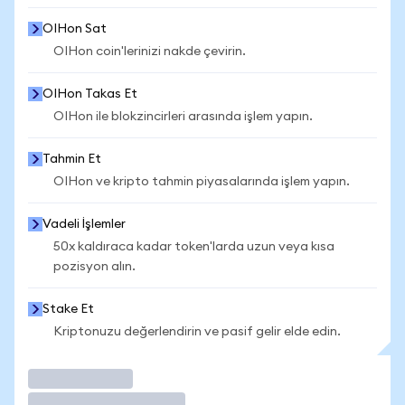
OIHon Sat
OIHon coin'lerinizi nakde çevirin.
OIHon Takas Et
OIHon ile blokzincirleri arasında işlem yapın.
Tahmin Et
OIHon ve kripto tahmin piyasalarında işlem yapın.
Vadeli İşlemler
50x kaldıraca kadar token'larda uzun veya kısa
pozisyon alın.
Stake Et
Kriptonuzu değerlendirin ve pasif gelir elde edin.
İşlem Yap