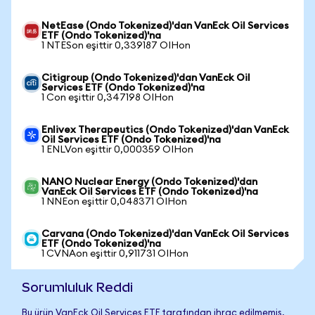
NetEase (Ondo Tokenized)'dan VanEck Oil Services
ETF (Ondo Tokenized)'na
1 NTESon eşittir 0,339187 OIHon
Citigroup (Ondo Tokenized)'dan VanEck Oil
Services ETF (Ondo Tokenized)'na
1 Con eşittir 0,347198 OIHon
Enlivex Therapeutics (Ondo Tokenized)'dan VanEck
Oil Services ETF (Ondo Tokenized)'na
1 ENLVon eşittir 0,000359 OIHon
NANO Nuclear Energy (Ondo Tokenized)'dan
VanEck Oil Services ETF (Ondo Tokenized)'na
1 NNEon eşittir 0,048371 OIHon
Carvana (Ondo Tokenized)'dan VanEck Oil Services
ETF (Ondo Tokenized)'na
1 CVNAon eşittir 0,911731 OIHon
Sorumluluk Reddi
Bu ürün VanEck Oil Services ETF tarafından ihraç edilmemiş,