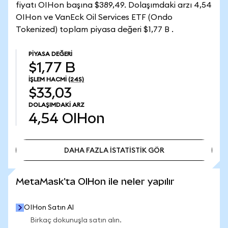
fiyatı OIHon başına $389,49. Dolaşımdaki arzı 4,54
OIHon ve VanEck Oil Services ETF (Ondo
Tokenized) toplam piyasa değeri $1,77 B .
PIYASA DEĞERI
$1,77 B
İŞLEM HACMI
(24S)
$33,03
DOLAŞIMDAKI ARZ
4,54
OIHon
DAHA FAZLA İSTATİSTİK GÖR
DAHA FAZLA İSTATİSTİK GÖR
MetaMask'ta OIHon ile neler yapılır
OIHon Satın Al
Birkaç dokunuşla satın alın.