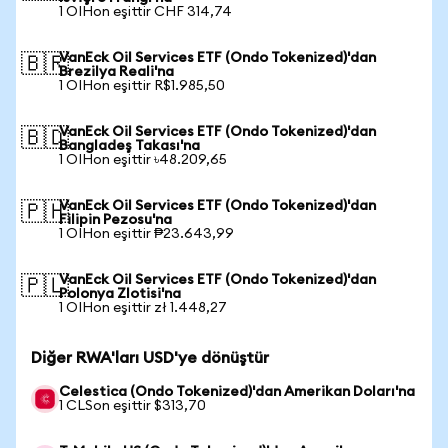
1 OIHon eşittir CHF 314,74
VanEck Oil Services ETF (Ondo Tokenized)'dan
🇧🇷
Brezilya Reali'na
1 OIHon eşittir R$1.985,50
VanEck Oil Services ETF (Ondo Tokenized)'dan
🇧🇩
Bangladeş Takası'na
1 OIHon eşittir ৳48.209,65
VanEck Oil Services ETF (Ondo Tokenized)'dan
🇵🇭
Filipin Pezosu'na
1 OIHon eşittir ₱23.643,99
VanEck Oil Services ETF (Ondo Tokenized)'dan
🇵🇱
Polonya Zlotisi'na
1 OIHon eşittir zł 1.448,27
Diğer RWA'ları USD'ye dönüştür
Celestica (Ondo Tokenized)'dan Amerikan Doları'na
1 CLSon eşittir $313,70