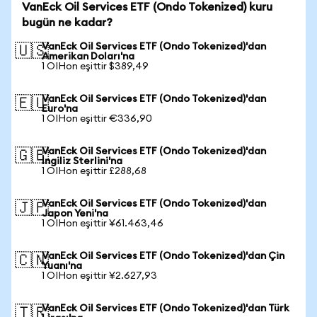
VanEck Oil Services ETF (Ondo Tokenized) kuru
bugün ne kadar?
VanEck Oil Services ETF (Ondo Tokenized)'dan
🇺🇸
Amerikan Doları'na
1 OIHon eşittir $389,49
VanEck Oil Services ETF (Ondo Tokenized)'dan
🇪🇺
Euro'na
1 OIHon eşittir €336,90
VanEck Oil Services ETF (Ondo Tokenized)'dan
🇬🇧
İngiliz Sterlini'na
1 OIHon eşittir £288,68
VanEck Oil Services ETF (Ondo Tokenized)'dan
🇯🇵
Japon Yeni'na
1 OIHon eşittir ¥61.463,46
VanEck Oil Services ETF (Ondo Tokenized)'dan Çin
🇨🇳
Yuanı'na
1 OIHon eşittir ¥2.627,93
VanEck Oil Services ETF (Ondo Tokenized)'dan Türk
🇹🇷