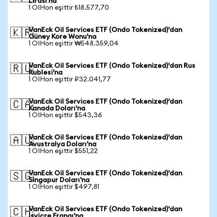
Lirası'na
1 OIHon eşittir ₺18.577,70
VanEck Oil Services ETF (Ondo Tokenized)'dan
🇰🇷
Güney Kore Wonu'na
1 OIHon eşittir ₩548.359,04
VanEck Oil Services ETF (Ondo Tokenized)'dan Rus
🇷🇺
Rublesi'na
1 OIHon eşittir ₽32.041,77
VanEck Oil Services ETF (Ondo Tokenized)'dan
🇨🇦
Kanada Doları'na
1 OIHon eşittir $543,36
VanEck Oil Services ETF (Ondo Tokenized)'dan
🇦🇺
Avustralya Doları'na
1 OIHon eşittir $551,22
VanEck Oil Services ETF (Ondo Tokenized)'dan
🇸🇬
Singapur Doları'na
1 OIHon eşittir $497,81
VanEck Oil Services ETF (Ondo Tokenized)'dan
🇨🇭
İsviçre Frangı'na