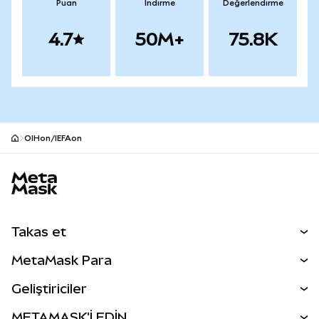
Puan
İndirme
Değerlendirme
4.7
50M+
75.8K
OIHon/IEFAon
MetaMask site alt bilgisi
Takas et
Takas İşlemleri
MetaMask Para
Tahmin Et
YENİ
Kripto Al
Geliştiriciler
Perps
YENİ
MetaMask Kart
Dökümantasyon
METAMASK'İ EDİN