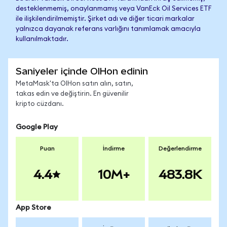
desteklenmemiş, onaylanmamış veya VanEck Oil Services ETF
ile ilişkilendirilmemiştir. Şirket adı ve diğer ticari markalar
yalnızca dayanak referans varlığını tanımlamak amacıyla
kullanılmaktadır.
Saniyeler içinde OIHon edinin
MetaMask'ta OIHon satın alın, satın,
takas edin ve değiştirin. En güvenilir
kripto cüzdanı.
Google Play
Puan
İndirme
Değerlendirme
4.4
10M+
483.8K
App Store