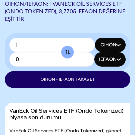
OIHON/IEFAON: 1 VANECK OIL SERVICES ETF
(ONDO TOKENIZED), 3,7705 IEFAON DEĞERINE
EŞITTIR
OIHON
IEFAON
OIHON - IEFAON TAKAS ET
VanEck Oil Services ETF (Ondo Tokenized)
piyasa son durumu
VanEck Oil Services ETF (Ondo Tokenized) güncel