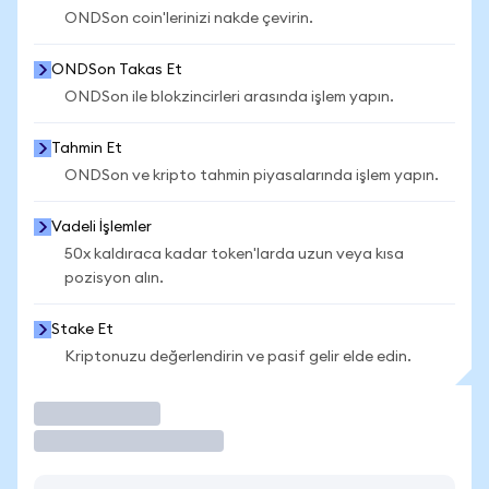
ONDSon coin'lerinizi nakde çevirin.
ONDSon Takas Et
ONDSon ile blokzincirleri arasında işlem yapın.
Tahmin Et
ONDSon ve kripto tahmin piyasalarında işlem yapın.
Vadeli İşlemler
50x kaldıraca kadar token'larda uzun veya kısa
pozisyon alın.
Stake Et
Kriptonuzu değerlendirin ve pasif gelir elde edin.
İşlem Yap