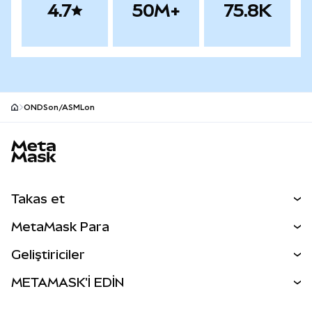
4.7
50M+
75.8K
ONDSon/ASMLon
MetaMask site alt bilgisi
Takas et
Takas İşlemleri
MetaMask Para
Tahmin Et
YENİ
Kripto Al
Geliştiriciler
Perps
YENİ
MetaMask Kart
Dökümantasyon
METAMASK'İ EDİN
RWA'lar
mUSD
YENİ
Kontrol Paneli
İşlem Kalkanı