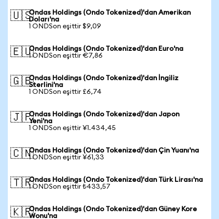
Ondas Holdings (Ondo Tokenized)'dan Amerikan
🇺🇸
Doları'na
1 ONDSon eşittir $9,09
Ondas Holdings (Ondo Tokenized)'dan Euro'na
🇪🇺
1 ONDSon eşittir €7,86
Ondas Holdings (Ondo Tokenized)'dan İngiliz
🇬🇧
Sterlini'na
1 ONDSon eşittir £6,74
Ondas Holdings (Ondo Tokenized)'dan Japon
🇯🇵
Yeni'na
1 ONDSon eşittir ¥1.434,45
Ondas Holdings (Ondo Tokenized)'dan Çin Yuanı'na
🇨🇳
1 ONDSon eşittir ¥61,33
Ondas Holdings (Ondo Tokenized)'dan Türk Lirası'na
🇹🇷
1 ONDSon eşittir ₺433,57
Ondas Holdings (Ondo Tokenized)'dan Güney Kore
🇰🇷
Wonu'na