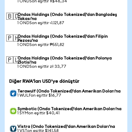
1 ONDSon eşittir R$46,34
Ondas Holdings (Ondo Tokenized)'dan Bangladeş
🇧🇩
Takası'na
1 ONDSon eşittir ৳1.121,87
Ondas Holdings (Ondo Tokenized)'dan Filipin
🇵🇭
Pezosu'na
1 ONDSon eşittir ₱551,82
Ondas Holdings (Ondo Tokenized)'dan Polonya
🇵🇱
Zlotisi'na
1 ONDSon eşittir zł 33,77
Diğer RWA'ları USD'ye dönüştür
Terawulf (Ondo Tokenized)'dan Amerikan Doları'na
1 WULFon eşittir $16,77
Symbotic (Ondo Tokenized)'dan Amerikan Doları'na
1 SYMon eşittir $40,41
Vistra (Ondo Tokenized)'dan Amerikan Doları'na
1 VSTon eşittir $141,58