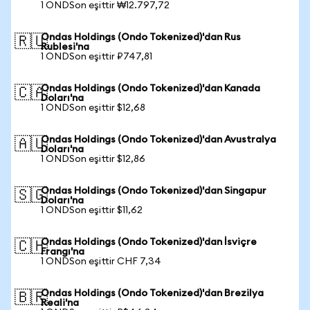
1 ONDSon eşittir ₩12.797,72
Ondas Holdings (Ondo Tokenized)'dan Rus
🇷🇺
Rublesi'na
1 ONDSon eşittir ₽747,81
Ondas Holdings (Ondo Tokenized)'dan Kanada
🇨🇦
Doları'na
1 ONDSon eşittir $12,68
Ondas Holdings (Ondo Tokenized)'dan Avustralya
🇦🇺
Doları'na
1 ONDSon eşittir $12,86
Ondas Holdings (Ondo Tokenized)'dan Singapur
🇸🇬
Doları'na
1 ONDSon eşittir $11,62
Ondas Holdings (Ondo Tokenized)'dan İsviçre
🇨🇭
Frangı'na
1 ONDSon eşittir CHF 7,34
Ondas Holdings (Ondo Tokenized)'dan Brezilya
🇧🇷
Reali'na