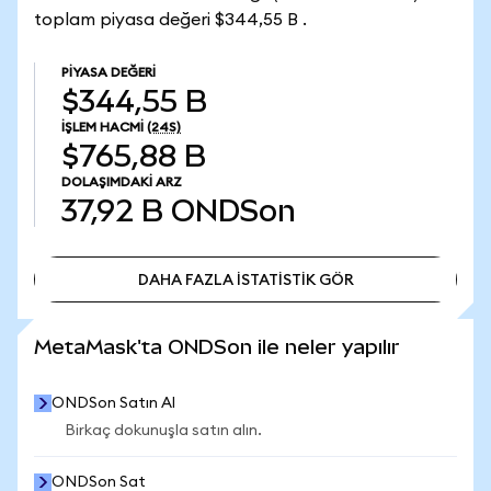
toplam piyasa değeri $344,55 B .
PIYASA DEĞERI
$344,55 B
İŞLEM HACMI
(24S)
$765,88 B
DOLAŞIMDAKI ARZ
37,92 B
ONDSon
DAHA FAZLA İSTATİSTİK GÖR
DAHA FAZLA İSTATİSTİK GÖR
MetaMask'ta ONDSon ile neler yapılır
ONDSon Satın Al
Birkaç dokunuşla satın alın.
ONDSon Sat