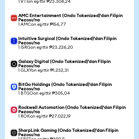
1 VTIon eşittir ₱23.308,24
AMC Entertainment (Ondo Tokenized)'dan Filipin
Pezosu'na
1 AMCon eşittir ₱156,77
Intuitive Surgical (Ondo Tokenized)'dan Filipin
Pezosu'na
1 ISRGon eşittir ₱23.226,20
Galaxy Digital (Ondo Tokenized)'dan Filipin
Pezosu'na
1 GLXYon eşittir ₱1.232,31
BitGo Holdings (Ondo Tokenized)'dan Filipin
Pezosu'na
1 BTGOon eşittir ₱305,04
Rockwell Automation (Ondo Tokenized)'dan Filipin
Pezosu'na
1 ROKon eşittir ₱27.022,19
SharpLink Gaming (Ondo Tokenized)'dan Filipin
Pezosu'na