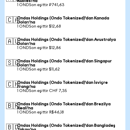
Rublesi'na
1 ONDSon eşittir ₽741,63
Ondas Holdings (Ondo Tokenized)'dan Kanada
🇨🇦
Doları'na
1 ONDSon eşittir $12,68
Ondas Holdings (Ondo Tokenized)'dan Avustralya
🇦🇺
Doları'na
1 ONDSon eşittir $12,86
Ondas Holdings (Ondo Tokenized)'dan Singapur
🇸🇬
Doları'na
1 ONDSon eşittir $11,62
Ondas Holdings (Ondo Tokenized)'dan İsviçre
🇨🇭
Frangı'na
1 ONDSon eşittir CHF 7,35
Ondas Holdings (Ondo Tokenized)'dan Brezilya
🇧🇷
Reali'na
1 ONDSon eşittir R$46,18
Ondas Holdings (Ondo Tokenized)'dan Bangladeş
🇧🇩
Takası'na