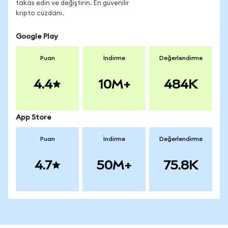
takas edin ve değiştirin. En güvenilir
kripto cüzdanı.
Google Play
Puan
İndirme
Değerlendirme
4.4
10M+
484K
App Store
Puan
İndirme
Değerlendirme
4.7
50M+
75.8K