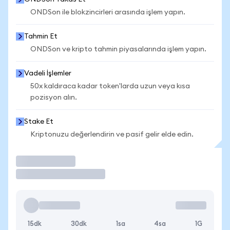
ONDSon ile blokzincirleri arasında işlem yapın.
Tahmin Et
ONDSon ve kripto tahmin piyasalarında işlem yapın.
Vadeli İşlemler
50x kaldıraca kadar token'larda uzun veya kısa
pozisyon alın.
Stake Et
Kriptonuzu değerlendirin ve pasif gelir elde edin.
İşlem Yap
15dk
30dk
1sa
4sa
1G