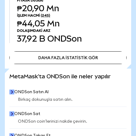
PIYASA DEĞERI
₱20,90 Mn
İŞLEM HACMI
(24S)
₱44,05 Mn
DOLAŞIMDAKI ARZ
37,92 B
ONDSon
DAHA FAZLA İSTATİSTİK GÖR
DAHA FAZLA İSTATİSTİK GÖR
MetaMask'ta ONDSon ile neler yapılır
ONDSon Satın Al
Birkaç dokunuşla satın alın.
ONDSon Sat
ONDSon coin'lerinizi nakde çevirin.
ONDSon Takas Et