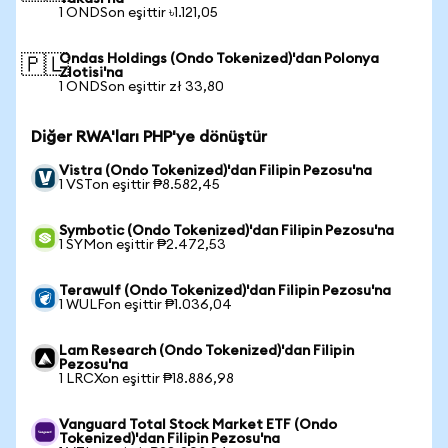
1 ONDSon eşittir ৳1.121,05
Ondas Holdings (Ondo Tokenized)'dan Polonya
🇵🇱
Zlotisi'na
1 ONDSon eşittir zł 33,80
Diğer RWA'ları PHP'ye dönüştür
Vistra (Ondo Tokenized)'dan Filipin Pezosu'na
1 VSTon eşittir ₱8.582,45
Symbotic (Ondo Tokenized)'dan Filipin Pezosu'na
1 SYMon eşittir ₱2.472,53
Terawulf (Ondo Tokenized)'dan Filipin Pezosu'na
1 WULFon eşittir ₱1.036,04
Lam Research (Ondo Tokenized)'dan Filipin
Pezosu'na
1 LRCXon eşittir ₱18.886,98
Vanguard Total Stock Market ETF (Ondo
Tokenized)'dan Filipin Pezosu'na