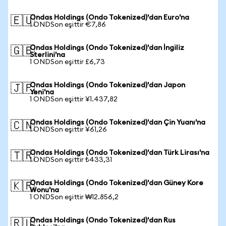
Ondas Holdings (Ondo Tokenized)'dan Euro'na
🇪🇺
1 ONDSon eşittir €7,86
Ondas Holdings (Ondo Tokenized)'dan İngiliz
🇬🇧
Sterlini'na
1 ONDSon eşittir £6,73
Ondas Holdings (Ondo Tokenized)'dan Japon
🇯🇵
Yeni'na
1 ONDSon eşittir ¥1.437,82
Ondas Holdings (Ondo Tokenized)'dan Çin Yuanı'na
🇨🇳
1 ONDSon eşittir ¥61,26
Ondas Holdings (Ondo Tokenized)'dan Türk Lirası'na
🇹🇷
1 ONDSon eşittir ₺433,31
Ondas Holdings (Ondo Tokenized)'dan Güney Kore
🇰🇷
Wonu'na
1 ONDSon eşittir ₩12.856,2
Ondas Holdings (Ondo Tokenized)'dan Rus
🇷🇺