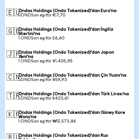
Ondas Holdings (Ondo Tokenized)'dan Euro'na
🇪🇺
1 ONDSon eşittir €7,70
Ondas Holdings (Ondo Tokenized)'dan İngiliz
🇬🇧
Sterlini'na
1 ONDSon eşittir £6,60
Ondas Holdings (Ondo Tokenized)'dan Japon
🇯🇵
Yeni'na
1 ONDSon eşittir ¥1.405,95
Ondas Holdings (Ondo Tokenized)'dan Çin Yuanı'na
🇨🇳
1 ONDSon eşittir ¥59,93
Ondas Holdings (Ondo Tokenized)'dan Türk Lirası'na
🇹🇷
1 ONDSon eşittir ₺423,61
Ondas Holdings (Ondo Tokenized)'dan Güney Kore
🇰🇷
Wonu'na
1 ONDSon eşittir ₩12.573,86
Ondas Holdings (Ondo Tokenized)'dan Rus
🇷🇺