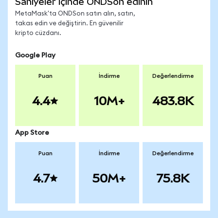
Saniyeler içinde ONDSon edinin
MetaMask'ta ONDSon satın alın, satın,
takas edin ve değiştirin. En güvenilir
kripto cüzdanı.
Google Play
Puan
İndirme
Değerlendirme
4.4
10M+
483.8K
App Store
Puan
İndirme
Değerlendirme
4.7
50M+
75.8K