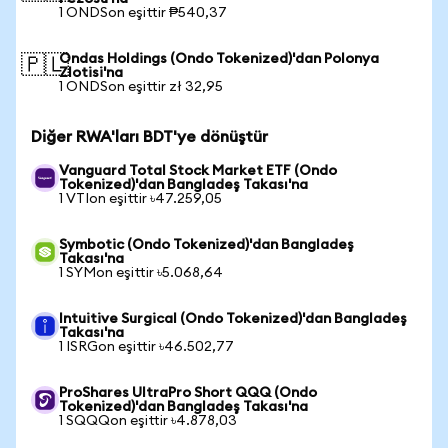
1 ONDSon eşittir ₱540,37
Ondas Holdings (Ondo Tokenized)'dan Polonya
🇵🇱
Zlotisi'na
1 ONDSon eşittir zł 32,95
Diğer RWA'ları BDT'ye dönüştür
Vanguard Total Stock Market ETF (Ondo
Tokenized)'dan Bangladeş Takası'na
1 VTIon eşittir ৳47.259,05
Symbotic (Ondo Tokenized)'dan Bangladeş
Takası'na
1 SYMon eşittir ৳5.068,64
Intuitive Surgical (Ondo Tokenized)'dan Bangladeş
Takası'na
1 ISRGon eşittir ৳46.502,77
ProShares UltraPro Short QQQ (Ondo
Tokenized)'dan Bangladeş Takası'na
1 SQQQon eşittir ৳4.878,03