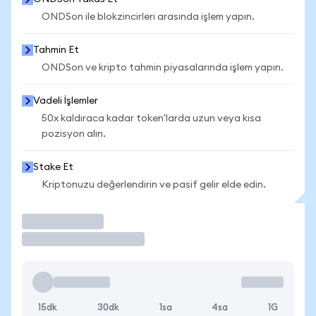
ONDSon ile blokzincirleri arasında işlem yapın.
Tahmin Et
ONDSon ve kripto tahmin piyasalarında işlem yapın.
Vadeli İşlemler
50x kaldıraca kadar token'larda uzun veya kısa
pozisyon alın.
Stake Et
Kriptonuzu değerlendirin ve pasif gelir elde edin.
İşlem Yap
15dk
30dk
1sa
4sa
1G