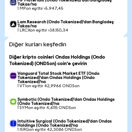
MP Materials (Ondo Tokenized)'dan Bangladeş
Takası'na
1 MPon eşittir ৳5.947,45
Lam Research (Ondo Tokenized)'dan Bangladeş
Takası'na
1 LRCXon eşittir ৳38.150,34
Diğer kurları keşfedin
Diğer kripto coinleri Ondas Holdings (Ondo
Tokenized) (ONDSon) coin'e çevirin
Vanguard Total Stock Market ETF (Ondo
Tokenized)'dan Ondas Holdings (Ondo
Tokenized)'na
1 VTIon eşittir 42,9966 ONDSon
Symbotic (Ondo Tokenized)'dan Ondas Holdings
(Ondo Tokenized)'na
1 SYMon eşittir 4,6115 ONDSon
Intuitive Surgical (Ondo Tokenized)'dan Ondas
Holdings (Ondo Tokenized)'na
1 ISRGon eşittir 42,3086 ONDSon