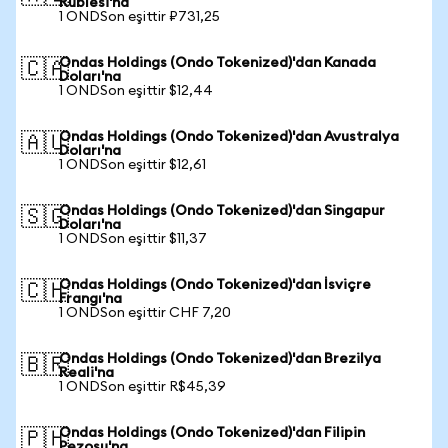
Rublesi'na
1 ONDSon eşittir ₽731,25
Ondas Holdings (Ondo Tokenized)'dan Kanada
🇨🇦
Doları'na
1 ONDSon eşittir $12,44
Ondas Holdings (Ondo Tokenized)'dan Avustralya
🇦🇺
Doları'na
1 ONDSon eşittir $12,61
Ondas Holdings (Ondo Tokenized)'dan Singapur
🇸🇬
Doları'na
1 ONDSon eşittir $11,37
Ondas Holdings (Ondo Tokenized)'dan İsviçre
🇨🇭
Frangı'na
1 ONDSon eşittir CHF 7,20
Ondas Holdings (Ondo Tokenized)'dan Brezilya
🇧🇷
Reali'na
1 ONDSon eşittir R$45,39
Ondas Holdings (Ondo Tokenized)'dan Filipin
🇵🇭
Pezosu'na