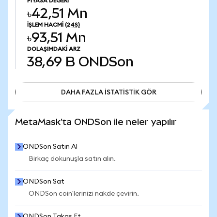
PIYASA DEĞERI
৳42,51 Mn
İŞLEM HACMI
(24S)
৳93,51 Mn
DOLAŞIMDAKI ARZ
38,69 B
ONDSon
DAHA FAZLA İSTATİSTİK GÖR
DAHA FAZLA İSTATİSTİK GÖR
MetaMask'ta ONDSon ile neler yapılır
ONDSon Satın Al
Birkaç dokunuşla satın alın.
ONDSon Sat
ONDSon coin'lerinizi nakde çevirin.
ONDSon Takas Et