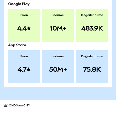
Google Play
Puan
İndirme
Değerlendirme
4.4
10M+
483.9K
App Store
Puan
İndirme
Değerlendirme
4.7
50M+
75.8K
ONDSon/CNY
MetaMask site alt bilgisi