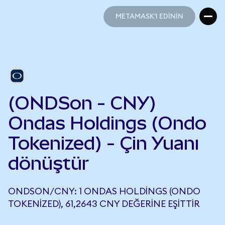
METAMASK'I EDİNİN
METAMASK'I EDİNİN
(ONDSon - CNY)
Ondas Holdings (Ondo
Tokenized) - Çin Yuanı
dönüştür
ONDSON/CNY: 1 ONDAS HOLDINGS (ONDO
TOKENIZED), 61,2643 CNY DEĞERINE EŞITTIR