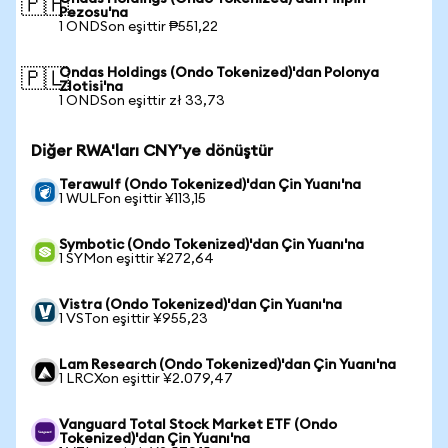
🇵🇭
Pezosu'na
1 ONDSon eşittir ₱551,22
Ondas Holdings (Ondo Tokenized)'dan Polonya
🇵🇱
Zlotisi'na
1 ONDSon eşittir zł 33,73
Diğer RWA'ları CNY'ye dönüştür
Terawulf (Ondo Tokenized)'dan Çin Yuanı'na
1 WULFon eşittir ¥113,15
Symbotic (Ondo Tokenized)'dan Çin Yuanı'na
1 SYMon eşittir ¥272,64
Vistra (Ondo Tokenized)'dan Çin Yuanı'na
1 VSTon eşittir ¥955,23
Lam Research (Ondo Tokenized)'dan Çin Yuanı'na
1 LRCXon eşittir ¥2.079,47
Vanguard Total Stock Market ETF (Ondo
Tokenized)'dan Çin Yuanı'na