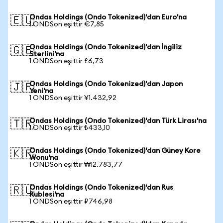
Ondas Holdings (Ondo Tokenized)'dan Euro'na
🇪🇺
1 ONDSon eşittir €7,85
Ondas Holdings (Ondo Tokenized)'dan İngiliz
🇬🇧
Sterlini'na
1 ONDSon eşittir £6,73
Ondas Holdings (Ondo Tokenized)'dan Japon
🇯🇵
Yeni'na
1 ONDSon eşittir ¥1.432,92
Ondas Holdings (Ondo Tokenized)'dan Türk Lirası'na
🇹🇷
1 ONDSon eşittir ₺433,10
Ondas Holdings (Ondo Tokenized)'dan Güney Kore
🇰🇷
Wonu'na
1 ONDSon eşittir ₩12.783,77
Ondas Holdings (Ondo Tokenized)'dan Rus
🇷🇺
Rublesi'na
1 ONDSon eşittir ₽746,98