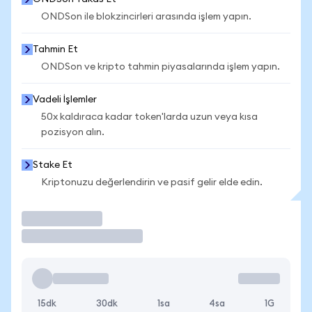
ONDSon ile blokzincirleri arasında işlem yapın.
Tahmin Et
ONDSon ve kripto tahmin piyasalarında işlem yapın.
Vadeli İşlemler
50x kaldıraca kadar token'larda uzun veya kısa
pozisyon alın.
Stake Et
Kriptonuzu değerlendirin ve pasif gelir elde edin.
İşlem Yap
15dk
30dk
1sa
4sa
1G