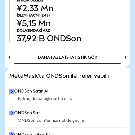
PIYASA DEĞERI
¥2,33 Mn
İŞLEM HACMI
(24S)
¥5,15 Mn
DOLAŞIMDAKI ARZ
37,92 B
ONDSon
DAHA FAZLA İSTATİSTİK GÖR
DAHA FAZLA İSTATİSTİK GÖR
MetaMask'ta ONDSon ile neler yapılır
ONDSon Satın Al
Birkaç dokunuşla satın alın.
ONDSon Sat
ONDSon coin'lerinizi nakde çevirin.
ONDSon Takas Et