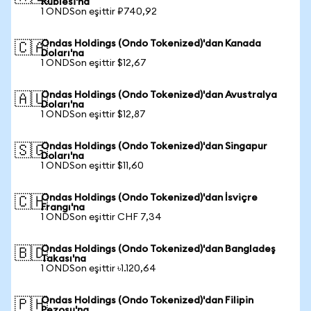
Rublesi'na
1 ONDSon eşittir ₽740,92
Ondas Holdings (Ondo Tokenized)'dan Kanada
🇨🇦
Doları'na
1 ONDSon eşittir $12,67
Ondas Holdings (Ondo Tokenized)'dan Avustralya
🇦🇺
Doları'na
1 ONDSon eşittir $12,87
Ondas Holdings (Ondo Tokenized)'dan Singapur
🇸🇬
Doları'na
1 ONDSon eşittir $11,60
Ondas Holdings (Ondo Tokenized)'dan İsviçre
🇨🇭
Frangı'na
1 ONDSon eşittir CHF 7,34
Ondas Holdings (Ondo Tokenized)'dan Bangladeş
🇧🇩
Takası'na
1 ONDSon eşittir ৳1.120,64
Ondas Holdings (Ondo Tokenized)'dan Filipin
🇵🇭
Pezosu'na