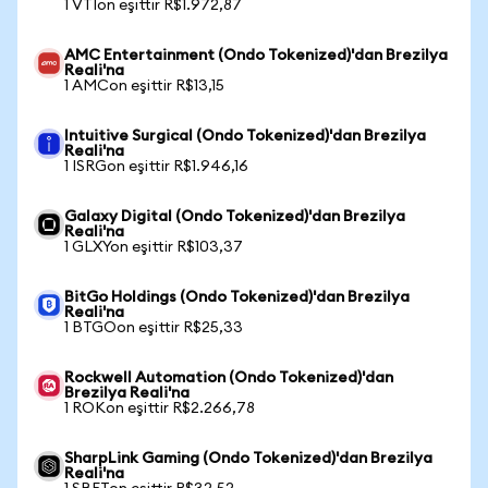
1 VTIon eşittir R$1.972,87
AMC Entertainment (Ondo Tokenized)'dan Brezilya
Reali'na
1 AMCon eşittir R$13,15
Intuitive Surgical (Ondo Tokenized)'dan Brezilya
Reali'na
1 ISRGon eşittir R$1.946,16
Galaxy Digital (Ondo Tokenized)'dan Brezilya
Reali'na
1 GLXYon eşittir R$103,37
BitGo Holdings (Ondo Tokenized)'dan Brezilya
Reali'na
1 BTGOon eşittir R$25,33
Rockwell Automation (Ondo Tokenized)'dan
Brezilya Reali'na
1 ROKon eşittir R$2.266,78
SharpLink Gaming (Ondo Tokenized)'dan Brezilya
Reali'na