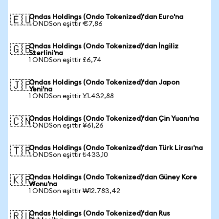
Ondas Holdings (Ondo Tokenized)'dan Euro'na
🇪🇺
1 ONDSon eşittir €7,86
Ondas Holdings (Ondo Tokenized)'dan İngiliz
🇬🇧
Sterlini'na
1 ONDSon eşittir £6,74
Ondas Holdings (Ondo Tokenized)'dan Japon
🇯🇵
Yeni'na
1 ONDSon eşittir ¥1.432,88
Ondas Holdings (Ondo Tokenized)'dan Çin Yuanı'na
🇨🇳
1 ONDSon eşittir ¥61,26
Ondas Holdings (Ondo Tokenized)'dan Türk Lirası'na
🇹🇷
1 ONDSon eşittir ₺433,10
Ondas Holdings (Ondo Tokenized)'dan Güney Kore
🇰🇷
Wonu'na
1 ONDSon eşittir ₩12.783,42
Ondas Holdings (Ondo Tokenized)'dan Rus
🇷🇺