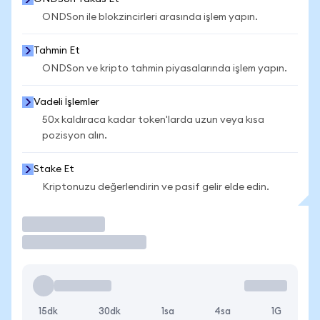
ONDSon ile blokzincirleri arasında işlem yapın.
Tahmin Et
ONDSon ve kripto tahmin piyasalarında işlem yapın.
Vadeli İşlemler
50x kaldıraca kadar token'larda uzun veya kısa
pozisyon alın.
Stake Et
Kriptonuzu değerlendirin ve pasif gelir elde edin.
İşlem Yap
15dk
30dk
1sa
4sa
1G