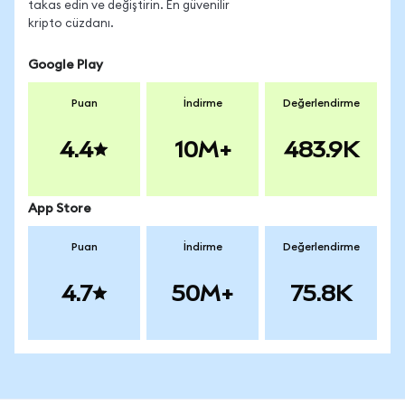
takas edin ve değiştirin. En güvenilir
kripto cüzdanı.
Google Play
Puan
İndirme
Değerlendirme
4.4
10M+
483.9K
App Store
Puan
İndirme
Değerlendirme
4.7
50M+
75.8K