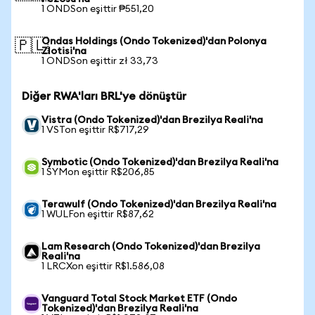
1 ONDSon eşittir ₱551,20
Ondas Holdings (Ondo Tokenized)'dan Polonya
🇵🇱
Zlotisi'na
1 ONDSon eşittir zł 33,73
Diğer RWA'ları BRL'ye dönüştür
Vistra (Ondo Tokenized)'dan Brezilya Reali'na
1 VSTon eşittir R$717,29
Symbotic (Ondo Tokenized)'dan Brezilya Reali'na
1 SYMon eşittir R$206,85
Terawulf (Ondo Tokenized)'dan Brezilya Reali'na
1 WULFon eşittir R$87,62
Lam Research (Ondo Tokenized)'dan Brezilya
Reali'na
1 LRCXon eşittir R$1.586,08
Vanguard Total Stock Market ETF (Ondo
Tokenized)'dan Brezilya Reali'na