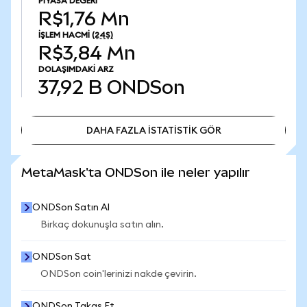
PIYASA DEĞERI
R$1,76 Mn
İŞLEM HACMI
(24S)
R$3,84 Mn
DOLAŞIMDAKI ARZ
37,92 B
ONDSon
DAHA FAZLA İSTATİSTİK GÖR
DAHA FAZLA İSTATİSTİK GÖR
MetaMask'ta ONDSon ile neler yapılır
ONDSon Satın Al
Birkaç dokunuşla satın alın.
ONDSon Sat
ONDSon coin'lerinizi nakde çevirin.
ONDSon Takas Et