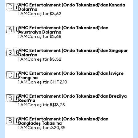
AMC Entertainment (Ondo Tokenized)'dan Kanada
🇨🇦
Doları'na
1 AMCon eşittir $3,63
AMC Entertainment (Ondo Tokenized)'dan
🇦🇺
Avustralya Doları'na
1 AMCon eşittir $3,68
AMC Entertainment (Ondo Tokenized)'dan Singapur
🇸🇬
Doları'na
1 AMCon eşittir $3,32
AMC Entertainment (Ondo Tokenized)'dan İsviçre
🇨🇭
Frangı'na
1 AMCon eşittir CHF 2,10
AMC Entertainment (Ondo Tokenized)'dan Brezilya
🇧🇷
Reali'na
1 AMCon eşittir R$13,25
AMC Entertainment (Ondo Tokenized)'dan
🇧🇩
Bangladeş Takası'na
1 AMCon eşittir ৳320,89