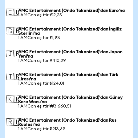
AMC Entertainment (Ondo Tokenized)'dan Euro'na
🇪🇺
1 AMCon eşittir €2,25
AMC Entertainment (Ondo Tokenized)'dan İngiliz
🇬🇧
Sterlini'na
1 AMCon eşittir £1,93
AMC Entertainment (Ondo Tokenized)'dan Japon
🇯🇵
Yeni'na
1 AMCon eşittir ¥410,29
AMC Entertainment (Ondo Tokenized)'dan Türk
🇹🇷
Lirası'na
1 AMCon eşittir ₺124,01
AMC Entertainment (Ondo Tokenized)'dan Güney
🇰🇷
Kore Wonu'na
1 AMCon eşittir ₩3.660,51
AMC Entertainment (Ondo Tokenized)'dan Rus
🇷🇺
Rublesi'na
1 AMCon eşittir ₽213,89