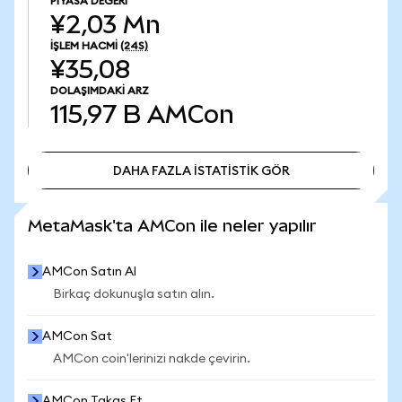
PIYASA DEĞERI
¥2,03 Mn
İŞLEM HACMI
(24S)
¥35,08
DOLAŞIMDAKI ARZ
115,97 B
AMCon
DAHA FAZLA İSTATİSTİK GÖR
DAHA FAZLA İSTATİSTİK GÖR
MetaMask'ta AMCon ile neler yapılır
AMCon Satın Al
Birkaç dokunuşla satın alın.
AMCon Sat
AMCon coin'lerinizi nakde çevirin.
AMCon Takas Et