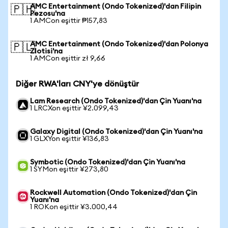
AMC Entertainment (Ondo Tokenized)'dan Filipin
🇵🇭
Pezosu'na
1 AMCon eşittir ₱157,83
AMC Entertainment (Ondo Tokenized)'dan Polonya
🇵🇱
Zlotisi'na
1 AMCon eşittir zł 9,66
Diğer RWA'ları CNY'ye dönüştür
Lam Research (Ondo Tokenized)'dan Çin Yuanı'na
1 LRCXon eşittir ¥2.099,43
Galaxy Digital (Ondo Tokenized)'dan Çin Yuanı'na
1 GLXYon eşittir ¥136,83
Symbotic (Ondo Tokenized)'dan Çin Yuanı'na
1 SYMon eşittir ¥273,80
Rockwell Automation (Ondo Tokenized)'dan Çin
Yuanı'na
1 ROKon eşittir ¥3.000,44