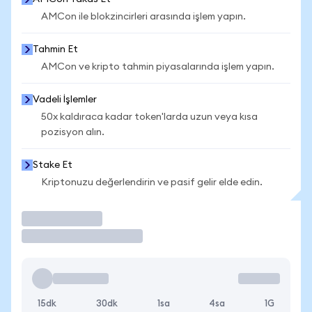
AMCon ile blokzincirleri arasında işlem yapın.
Tahmin Et
AMCon ve kripto tahmin piyasalarında işlem yapın.
Vadeli İşlemler
50x kaldıraca kadar token'larda uzun veya kısa
pozisyon alın.
Stake Et
Kriptonuzu değerlendirin ve pasif gelir elde edin.
İşlem Yap
15dk
30dk
1sa
4sa
1G