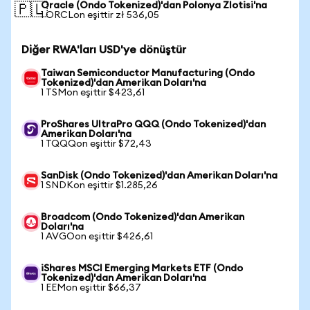
Oracle (Ondo Tokenized)'dan Polonya Zlotisi'na
🇵🇱
1 ORCLon eşittir zł 536,05
Diğer RWA'ları USD'ye dönüştür
Taiwan Semiconductor Manufacturing (Ondo
Tokenized)'dan Amerikan Doları'na
1 TSMon eşittir $423,61
ProShares UltraPro QQQ (Ondo Tokenized)'dan
Amerikan Doları'na
1 TQQQon eşittir $72,43
SanDisk (Ondo Tokenized)'dan Amerikan Doları'na
1 SNDKon eşittir $1.285,26
Broadcom (Ondo Tokenized)'dan Amerikan
Doları'na
1 AVGOon eşittir $426,61
iShares MSCI Emerging Markets ETF (Ondo
Tokenized)'dan Amerikan Doları'na
1 EEMon eşittir $66,37