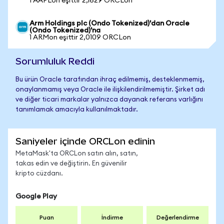
1 AAPLon eşittir 2,1629 ORCLon
Arm Holdings plc (Ondo Tokenized)'dan Oracle
(Ondo Tokenized)'na
1 ARMon eşittir 2,0109 ORCLon
Sorumluluk Reddi
Bu ürün Oracle tarafından ihraç edilmemiş, desteklenmemiş,
onaylanmamış veya Oracle ile ilişkilendirilmemiştir. Şirket adı
ve diğer ticari markalar yalnızca dayanak referans varlığını
tanımlamak amacıyla kullanılmaktadır.
Saniyeler içinde ORCLon edinin
MetaMask'ta ORCLon satın alın, satın,
takas edin ve değiştirin. En güvenilir
kripto cüzdanı.
Google Play
Puan
İndirme
Değerlendirme