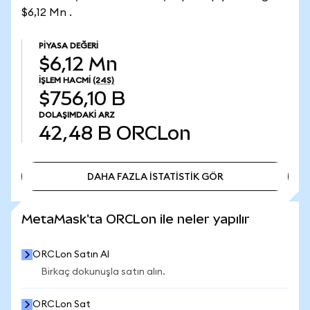
$6,12 Mn .
PIYASA DEĞERI
$6,12 Mn
İŞLEM HACMI
(24S)
$756,10 B
DOLAŞIMDAKI ARZ
42,48 B
ORCLon
DAHA FAZLA İSTATİSTİK GÖR
DAHA FAZLA İSTATİSTİK GÖR
MetaMask'ta ORCLon ile neler yapılır
ORCLon Satın Al
Birkaç dokunuşla satın alın.
ORCLon Sat