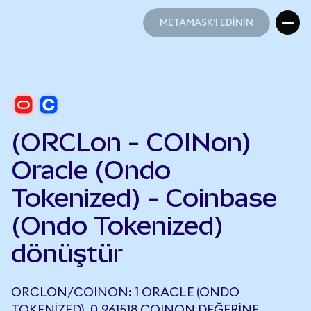
METAMASK'I EDİNİN
METAMASK'I EDİNİN
(ORCLon - COINon)
Oracle (Ondo
Tokenized) - Coinbase
(Ondo Tokenized)
dönüştür
ORCLON/COINON: 1 ORACLE (ONDO
TOKENIZED), 0,961518 COINON DEĞERINE