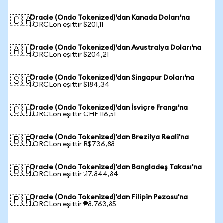
Oracle (Ondo Tokenized)'dan Kanada Doları'na
🇨🇦
1 ORCLon eşittir $201,11
Oracle (Ondo Tokenized)'dan Avustralya Doları'na
🇦🇺
1 ORCLon eşittir $204,21
Oracle (Ondo Tokenized)'dan Singapur Doları'na
🇸🇬
1 ORCLon eşittir $184,34
Oracle (Ondo Tokenized)'dan İsviçre Frangı'na
🇨🇭
1 ORCLon eşittir CHF 116,51
Oracle (Ondo Tokenized)'dan Brezilya Reali'na
🇧🇷
1 ORCLon eşittir R$736,88
Oracle (Ondo Tokenized)'dan Bangladeş Takası'na
🇧🇩
1 ORCLon eşittir ৳17.844,84
Oracle (Ondo Tokenized)'dan Filipin Pezosu'na
🇵🇭
1 ORCLon eşittir ₱8.763,85