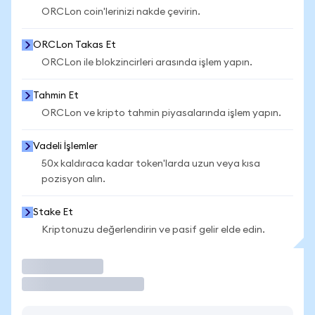
ORCLon coin'lerinizi nakde çevirin.
ORCLon Takas Et
ORCLon ile blokzincirleri arasında işlem yapın.
Tahmin Et
ORCLon ve kripto tahmin piyasalarında işlem yapın.
Vadeli İşlemler
50x kaldıraca kadar token'larda uzun veya kısa
pozisyon alın.
Stake Et
Kriptonuzu değerlendirin ve pasif gelir elde edin.
İşlem Yap