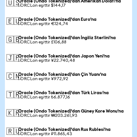
Oracle (Ondo Tokenized)'dan Amerikan Doları'na
🇺🇸
1 ORCLon eşittir $144,17
Oracle (Ondo Tokenized)'dan Euro'na
🇪🇺
1 ORCLon eşittir €124,74
Oracle (Ondo Tokenized)'dan İngiliz Sterlini'na
🇬🇧
1 ORCLon eşittir £106,88
Oracle (Ondo Tokenized)'dan Japon Yeni'na
🇯🇵
1 ORCLon eşittir ¥22.740,48
Oracle (Ondo Tokenized)'dan Çin Yuanı'na
🇨🇳
1 ORCLon eşittir ¥972,92
Oracle (Ondo Tokenized)'dan Türk Lirası'na
🇹🇷
1 ORCLon eşittir ₺6.877,16
Oracle (Ondo Tokenized)'dan Güney Kore Wonu'na
🇰🇷
1 ORCLon eşittir ₩203.261,93
Oracle (Ondo Tokenized)'dan Rus Rublesi'na
🇷🇺
1 ORCLon eşittir ₽11.865,43