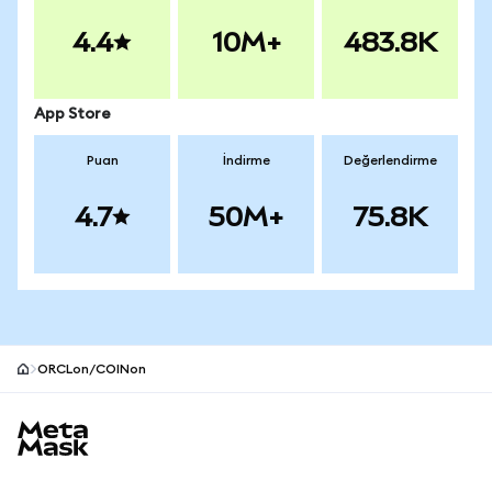
4.4
10M+
483.8K
App Store
Puan
İndirme
Değerlendirme
4.7
50M+
75.8K
ORCLon/COINon
MetaMask site alt bilgisi