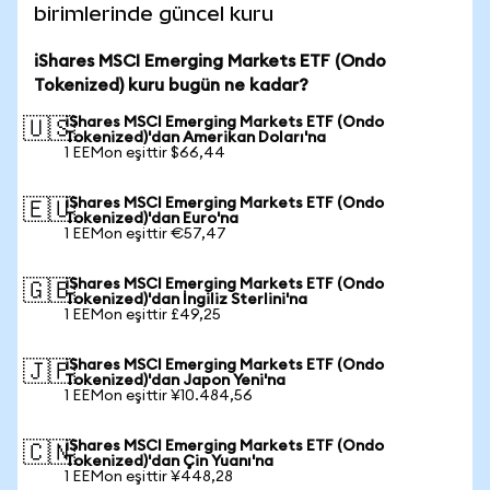
birimlerinde güncel kuru
iShares MSCI Emerging Markets ETF (Ondo
Tokenized) kuru bugün ne kadar?
iShares MSCI Emerging Markets ETF (Ondo
🇺🇸
Tokenized)'dan Amerikan Doları'na
1 EEMon eşittir $66,44
iShares MSCI Emerging Markets ETF (Ondo
🇪🇺
Tokenized)'dan Euro'na
1 EEMon eşittir €57,47
iShares MSCI Emerging Markets ETF (Ondo
🇬🇧
Tokenized)'dan İngiliz Sterlini'na
1 EEMon eşittir £49,25
iShares MSCI Emerging Markets ETF (Ondo
🇯🇵
Tokenized)'dan Japon Yeni'na
1 EEMon eşittir ¥10.484,56
iShares MSCI Emerging Markets ETF (Ondo
🇨🇳
Tokenized)'dan Çin Yuanı'na
1 EEMon eşittir ¥448,28