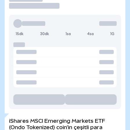
15dk
30dk
1sa
4sa
1G
iShares MSCI Emerging Markets ETF
(Ondo Tokenized) coin'in çeşitli para