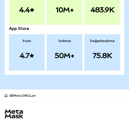
4.4
10M+
483.9K
App Store
Puan
İndirme
Değerlendirme
4.7
50M+
75.8K
EEMon/ORCLon
MetaMask site alt bilgisi