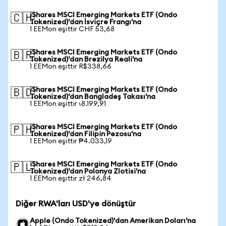
iShares MSCI Emerging Markets ETF (Ondo
🇨🇭
Tokenized)'dan İsviçre Frangı'na
1 EEMon eşittir CHF 53,68
iShares MSCI Emerging Markets ETF (Ondo
🇧🇷
Tokenized)'dan Brezilya Reali'na
1 EEMon eşittir R$338,66
iShares MSCI Emerging Markets ETF (Ondo
🇧🇩
Tokenized)'dan Bangladeş Takası'na
1 EEMon eşittir ৳8.199,91
iShares MSCI Emerging Markets ETF (Ondo
🇵🇭
Tokenized)'dan Filipin Pezosu'na
1 EEMon eşittir ₱4.033,19
iShares MSCI Emerging Markets ETF (Ondo
🇵🇱
Tokenized)'dan Polonya Zlotisi'na
1 EEMon eşittir zł 246,84
Diğer RWA'ları USD'ye dönüştür
Apple (Ondo Tokenized)'dan Amerikan Doları'na