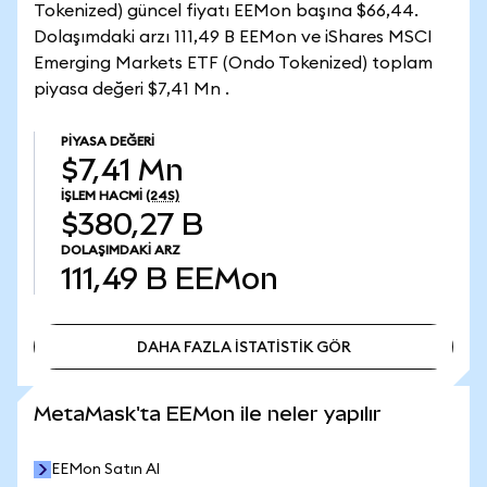
Tokenized) güncel fiyatı EEMon başına $66,44.
Dolaşımdaki arzı 111,49 B EEMon ve iShares MSCI
Emerging Markets ETF (Ondo Tokenized) toplam
piyasa değeri $7,41 Mn .
PIYASA DEĞERI
$7,41 Mn
İŞLEM HACMI
(24S)
$380,27 B
DOLAŞIMDAKI ARZ
111,49 B
EEMon
DAHA FAZLA İSTATİSTİK GÖR
DAHA FAZLA İSTATİSTİK GÖR
MetaMask'ta EEMon ile neler yapılır
EEMon Satın Al