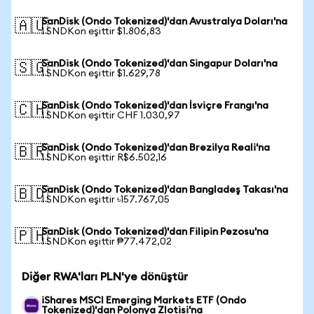
SanDisk (Ondo Tokenized)'dan Avustralya Doları'na
🇦🇺
1 SNDKon eşittir $1.806,83
SanDisk (Ondo Tokenized)'dan Singapur Doları'na
🇸🇬
1 SNDKon eşittir $1.629,78
SanDisk (Ondo Tokenized)'dan İsviçre Frangı'na
🇨🇭
1 SNDKon eşittir CHF 1.030,97
SanDisk (Ondo Tokenized)'dan Brezilya Reali'na
🇧🇷
1 SNDKon eşittir R$6.502,16
SanDisk (Ondo Tokenized)'dan Bangladeş Takası'na
🇧🇩
1 SNDKon eşittir ৳157.767,05
SanDisk (Ondo Tokenized)'dan Filipin Pezosu'na
🇵🇭
1 SNDKon eşittir ₱77.472,02
Diğer RWA'ları PLN'ye dönüştür
iShares MSCI Emerging Markets ETF (Ondo
Tokenized)'dan Polonya Zlotisi'na