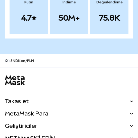
Puan
İndirme
Değerlendirme
4.7
50M+
75.8K
SNDKon/PLN
MetaMask site alt bilgisi
Takas et
Takas İşlemleri
MetaMask Para
Tahmin Et
YENİ
Kripto Al
Geliştiriciler
Perps
YENİ
MetaMask Kart
Dökümantasyon