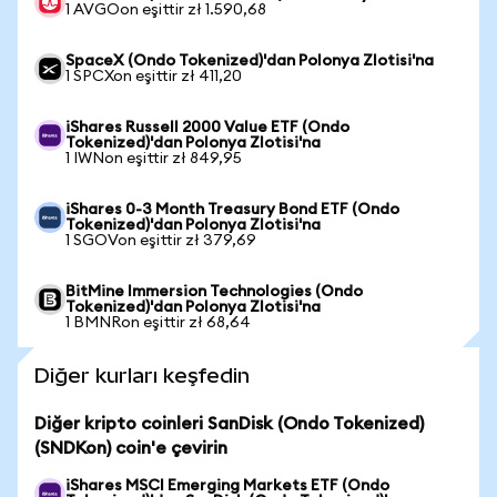
1 AVGOon eşittir zł 1.590,68
SpaceX (Ondo Tokenized)'dan Polonya Zlotisi'na
1 SPCXon eşittir zł 411,20
iShares Russell 2000 Value ETF (Ondo
Tokenized)'dan Polonya Zlotisi'na
1 IWNon eşittir zł 849,95
iShares 0-3 Month Treasury Bond ETF (Ondo
Tokenized)'dan Polonya Zlotisi'na
1 SGOVon eşittir zł 379,69
BitMine Immersion Technologies (Ondo
Tokenized)'dan Polonya Zlotisi'na
1 BMNRon eşittir zł 68,64
Diğer kurları keşfedin
Diğer kripto coinleri SanDisk (Ondo Tokenized)
(SNDKon) coin'e çevirin
iShares MSCI Emerging Markets ETF (Ondo