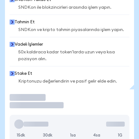
SNDKon ile blokzincirleri arasında işlem yapın.
Tahmin Et
SNDKon ve kripto tahmin piyasalarında işlem yapın.
Vadeli İşlemler
50x kaldıraca kadar token'larda uzun veya kısa
pozisyon alın.
Stake Et
Kriptonuzu değerlendirin ve pasif gelir elde edin.
İşlem Yap
15dk
30dk
1sa
4sa
1G