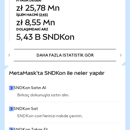
PIYASA DEĞERI
zł 25,78 Mn
İŞLEM HACMI
(24S)
zł 8,55 Mn
DOLAŞIMDAKI ARZ
5,43 B
SNDKon
DAHA FAZLA İSTATİSTİK GÖR
DAHA FAZLA İSTATİSTİK GÖR
MetaMask'ta SNDKon ile neler yapılır
SNDKon Satın Al
Birkaç dokunuşla satın alın.
SNDKon Sat
SNDKon coin'lerinizi nakde çevirin.
SNDKon Takas Et