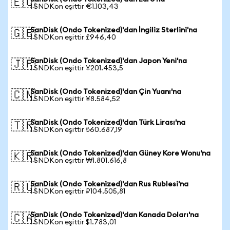
🇪🇺
1 SNDKon eşittir €1.103,43
SanDisk (Ondo Tokenized)'dan İngiliz Sterlini'na
🇬🇧
1 SNDKon eşittir £946,40
SanDisk (Ondo Tokenized)'dan Japon Yeni'na
🇯🇵
1 SNDKon eşittir ¥201.453,5
SanDisk (Ondo Tokenized)'dan Çin Yuanı'na
🇨🇳
1 SNDKon eşittir ¥8.584,52
SanDisk (Ondo Tokenized)'dan Türk Lirası'na
🇹🇷
1 SNDKon eşittir ₺60.687,19
SanDisk (Ondo Tokenized)'dan Güney Kore Wonu'na
🇰🇷
1 SNDKon eşittir ₩1.801.616,8
SanDisk (Ondo Tokenized)'dan Rus Rublesi'na
🇷🇺
1 SNDKon eşittir ₽104.505,81
SanDisk (Ondo Tokenized)'dan Kanada Doları'na
🇨🇦
1 SNDKon eşittir $1.783,01