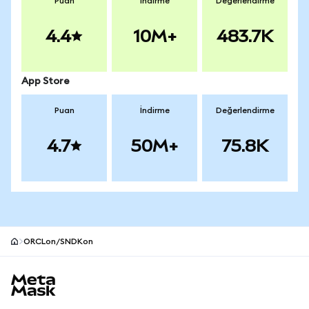
Puan
İndirme
Değerlendirme
4.4
10M+
483.7K
App Store
Puan
İndirme
Değerlendirme
4.7
50M+
75.8K
ORCLon/SNDKon
MetaMask site alt bilgisi