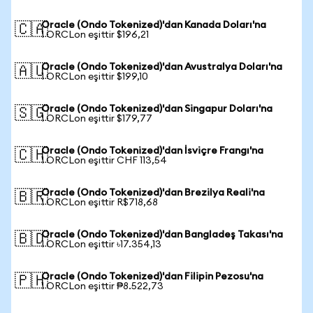
Oracle (Ondo Tokenized)'dan Kanada Doları'na
🇨🇦
1 ORCLon eşittir $196,21
Oracle (Ondo Tokenized)'dan Avustralya Doları'na
🇦🇺
1 ORCLon eşittir $199,10
Oracle (Ondo Tokenized)'dan Singapur Doları'na
🇸🇬
1 ORCLon eşittir $179,77
Oracle (Ondo Tokenized)'dan İsviçre Frangı'na
🇨🇭
1 ORCLon eşittir CHF 113,54
Oracle (Ondo Tokenized)'dan Brezilya Reali'na
🇧🇷
1 ORCLon eşittir R$718,68
Oracle (Ondo Tokenized)'dan Bangladeş Takası'na
🇧🇩
1 ORCLon eşittir ৳17.354,13
Oracle (Ondo Tokenized)'dan Filipin Pezosu'na
🇵🇭
1 ORCLon eşittir ₱8.522,73