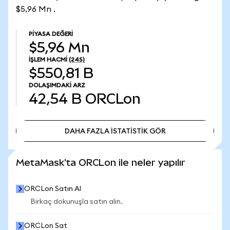
$5,96 Mn .
PIYASA DEĞERI
$5,96 Mn
İŞLEM HACMI
(24S)
$550,81 B
DOLAŞIMDAKI ARZ
42,54 B
ORCLon
DAHA FAZLA İSTATİSTİK GÖR
DAHA FAZLA İSTATİSTİK GÖR
MetaMask'ta ORCLon ile neler yapılır
ORCLon Satın Al
Birkaç dokunuşla satın alın.
ORCLon Sat