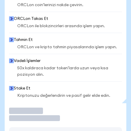
ORCLon coin'lerinizi nakde çevirin.
ORCLon Takas Et
ORCLon ile blokzincirleri arasında işlem yapın.
Tahmin Et
ORCLon ve kripto tahmin piyasalarında işlem yapın.
Vadeli İşlemler
50x kaldıraca kadar token'larda uzun veya kısa
pozisyon alın.
Stake Et
Kriptonuzu değerlendirin ve pasif gelir elde edin.
İşlem Yap