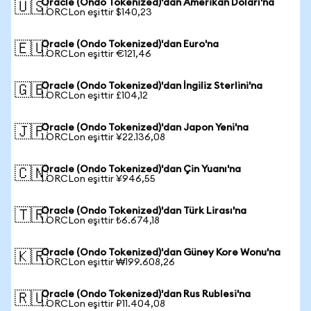
Oracle (Ondo Tokenized)'dan Amerikan Doları'na
🇺🇸
1 ORCLon eşittir $140,23
Oracle (Ondo Tokenized)'dan Euro'na
🇪🇺
1 ORCLon eşittir €121,46
Oracle (Ondo Tokenized)'dan İngiliz Sterlini'na
🇬🇧
1 ORCLon eşittir £104,12
Oracle (Ondo Tokenized)'dan Japon Yeni'na
🇯🇵
1 ORCLon eşittir ¥22.136,08
Oracle (Ondo Tokenized)'dan Çin Yuanı'na
🇨🇳
1 ORCLon eşittir ¥946,55
Oracle (Ondo Tokenized)'dan Türk Lirası'na
🇹🇷
1 ORCLon eşittir ₺6.674,18
Oracle (Ondo Tokenized)'dan Güney Kore Wonu'na
🇰🇷
1 ORCLon eşittir ₩199.608,26
Oracle (Ondo Tokenized)'dan Rus Rublesi'na
🇷🇺
1 ORCLon eşittir ₽11.404,08