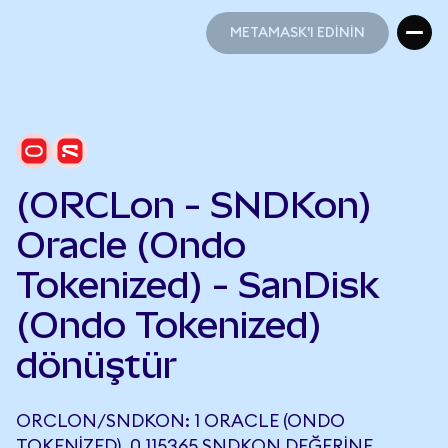
METAMASK'I EDİNİN
METAMASK'I EDİNİN
(ORCLon - SNDKon)
Oracle (Ondo
Tokenized) - SanDisk
(Ondo Tokenized)
dönüştür
ORCLON/SNDKON: 1 ORACLE (ONDO
TOKENIZED), 0,115365 SNDKON DEĞERINE