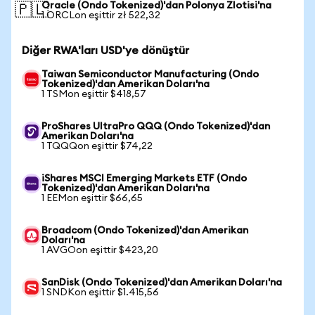
Oracle (Ondo Tokenized)'dan Polonya Zlotisi'na
🇵🇱
1 ORCLon eşittir zł 522,32
Diğer RWA'ları USD'ye dönüştür
Taiwan Semiconductor Manufacturing (Ondo
Tokenized)'dan Amerikan Doları'na
1 TSMon eşittir $418,57
ProShares UltraPro QQQ (Ondo Tokenized)'dan
Amerikan Doları'na
1 TQQQon eşittir $74,22
iShares MSCI Emerging Markets ETF (Ondo
Tokenized)'dan Amerikan Doları'na
1 EEMon eşittir $66,65
Broadcom (Ondo Tokenized)'dan Amerikan
Doları'na
1 AVGOon eşittir $423,20
SanDisk (Ondo Tokenized)'dan Amerikan Doları'na
1 SNDKon eşittir $1.415,56