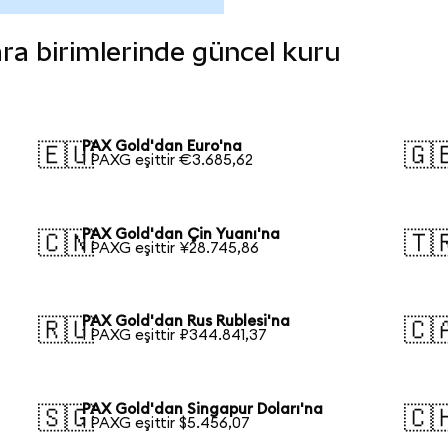
ara birimlerinde güncel kuru
PAX Gold'dan Euro'na
🇪🇺
🇬
1 PAXG eşittir €3.685,62
PAX Gold'dan Çin Yuanı'na
🇨🇳
🇹
1 PAXG eşittir ¥28.745,86
PAX Gold'dan Rus Rublesi'na
🇷🇺
🇨
1 PAXG eşittir ₽344.841,37
PAX Gold'dan Singapur Doları'na
🇸🇬
🇨
1 PAXG eşittir $5.456,07