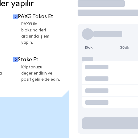
r yapılır
İşlem Yap
PAXG Takas Et
PAXG ile
blokzincirleri
arasında işlem
yapın.
15dk
30dk
Stake Et
Kriptonuzu
a
değerlendirin ve
pasif gelir elde edin.