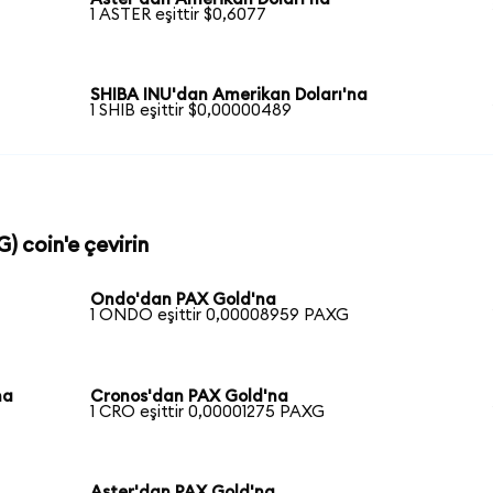
1 ASTER eşittir $0,6077
SHIBA INU'dan Amerikan Doları'na
1 SHIB eşittir $0,00000489
) coin'e çevirin
Ondo'dan PAX Gold'na
1 ONDO eşittir 0,00008959 PAXG
na
Cronos'dan PAX Gold'na
1 CRO eşittir 0,00001275 PAXG
Aster'dan PAX Gold'na