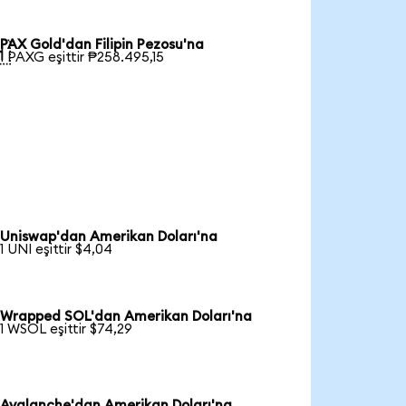
PAX Gold'dan Filipin Pezosu'na

1 PAXG eşittir ₱258.495,15
Uniswap'dan Amerikan Doları'na
1 UNI eşittir $4,04
Wrapped SOL'dan Amerikan Doları'na
1 WSOL eşittir $74,29
Avalanche'dan Amerikan Doları'na