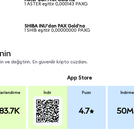
1 ASTER eşittir 0,000143 PAXG
SHIBA INU'dan PAX Gold'na
1 SHIB eşittir 0,00000000 PAXG
nin
 ve değiştirin. En güvenilir kripto cüzdanı.
App Store
erlendirme
İndir
Puan
İndirme
83.7K
4.7
50M