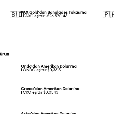
PAX Gold'dan Bangladeş Takası'na
🇧🇩
🇵
1 PAXG eşittir ৳526.870,46
ürün
Ondo'dan Amerikan Doları'na
1 ONDO eşittir $0,3815
Cronos'dan Amerikan Doları'na
1 CRO eşittir $0,0543
Aster'dan Amerikan Doları'na