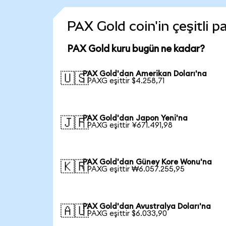
PAX Gold coin'in çeşitli p
PAX Gold kuru bugün ne kadar?
PAX Gold'dan Amerikan Doları'na
🇺🇸
1 PAXG eşittir $4.258,71
PAX Gold'dan Japon Yeni'na
🇯🇵
1 PAXG eşittir ¥671.491,98
PAX Gold'dan Güney Kore Wonu'na
🇰🇷
1 PAXG eşittir ₩6.057.255,95
PAX Gold'dan Avustralya Doları'na
🇦🇺
1 PAXG eşittir $6.033,90