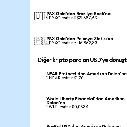
PAX Gold'dan Brezilya Reali'na
🇧🇷
1 PAXG eşittir R$21.887,63
PAX Gold'dan Polonya Zlotisi'na
🇵🇱
1 PAXG eşittir zł 15.852,33
Diğer kripto paraları USD'ye dönüşt
NEAR Protocol'dan Amerikan Doları'na
1 NEAR eşittir $1,70
World Liberty Financial'dan Amerikan
Doları'na
1 WLFI eşittir $0,0534
PayPal USD'dan Amerikan Doları'na