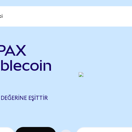
ci
 PAX
ablecoin
 DEĞERINE EŞITTIR