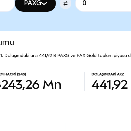
PAXG
rumu
1. Dolaşımdaki arzı 441,92 B PAXG ve PAX Gold toplam piyasa de
LEM HACMI
(24S)
DOLAŞIMDAKI ARZ
$243,26 Mn
441,92