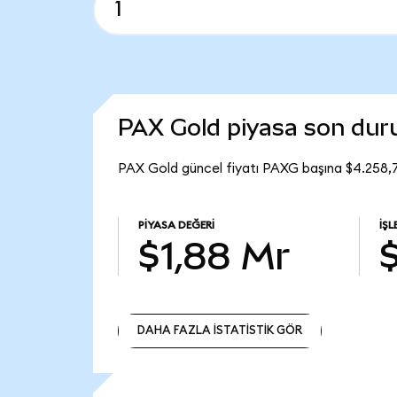
PAX Gold piyasa son du
PAX Gold güncel fiyatı PAXG başına $4.258,7
PIYASA DEĞERI
İŞ
$1,88 Mr
DAHA FAZLA İSTATİSTİK GÖR
DAHA FAZLA İSTATİSTİK GÖR