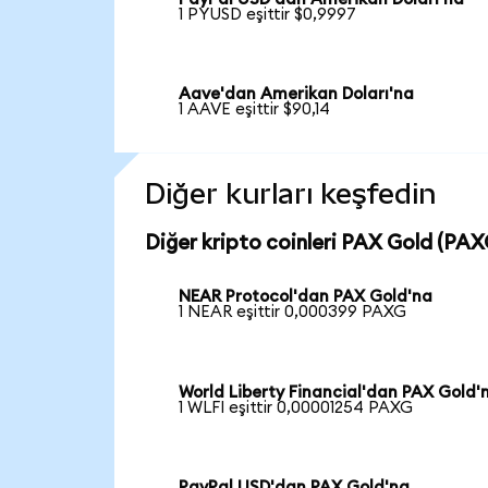
1 PYUSD eşittir $0,9997
Aave'dan Amerikan Doları'na
1 AAVE eşittir $90,14
Diğer kurları keşfedin
Diğer kripto coinleri PAX Gold (PAXG
NEAR Protocol'dan PAX Gold'na
1 NEAR eşittir 0,000399 PAXG
World Liberty Financial'dan PAX Gold'
1 WLFI eşittir 0,00001254 PAXG
PayPal USD'dan PAX Gold'na