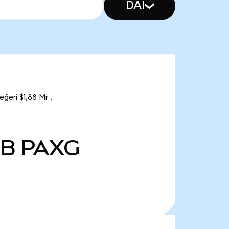
DAI
ğeri $1,88 Mr .
 B
PAXG