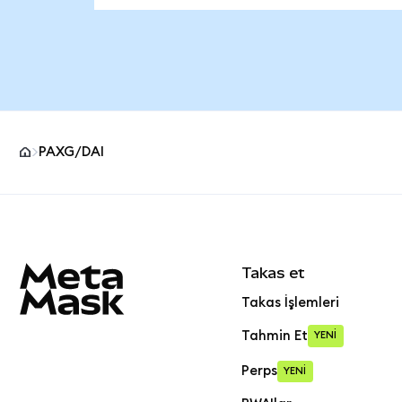
PAXG/DAI
MetaMask site alt bilgisi
Takas et
Takas İşlemleri
Tahmin Et
YENİ
Perps
YENİ