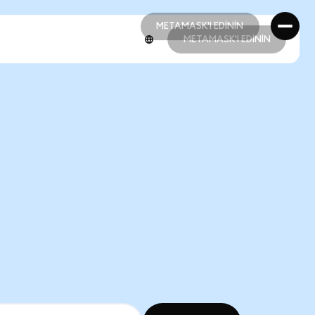
METAMASK'I EDİNİN
METAMASK'I EDİNİN
METAMASK'I EDİNİN
METAMASK'I EDİNİN