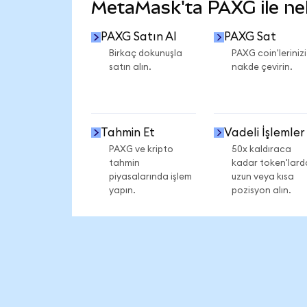
MetaMask'ta PAXG ile nele
PAXG Satın Al
PAXG Sat
Birkaç dokunuşla
PAXG coin'lerinizi
satın alın.
nakde çevirin.
Tahmin Et
Vadeli İşlemler
PAXG ve kripto
50x kaldıraca
tahmin
kadar token'lard
piyasalarında işlem
uzun veya kısa
yapın.
pozisyon alın.