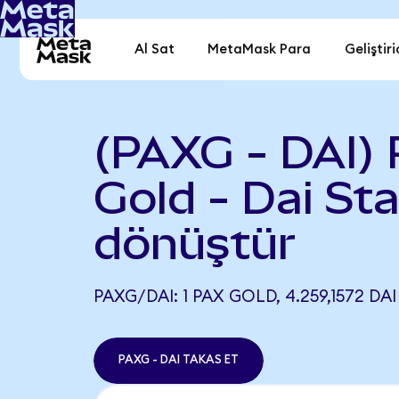
Al Sat
MetaMask Para
Geliştiri
(PAXG - DAI)
Gold - Dai St
dönüştür
PAXG/DAI: 1 PAX GOLD, 4.259,1572 DAI
PAXG - DAI TAKAS ET