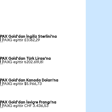
PAX Gold'dan İngiliz Sterlini'na

1 PAXG eşittir £3.162,29
PAX Gold'dan Türk Lirası'na

1 PAXG eşittir ₺202.619,81
PAX Gold'dan Kanada Doları'na

1 PAXG eşittir $5.966,73
PAX Gold'dan İsviçre Frangı'na

1 PAXG eşittir CHF 3.436,53