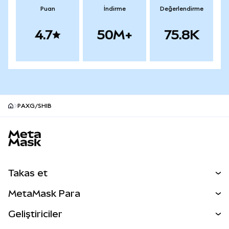
Puan
İndirme
Değerlendirme
4.7
50M+
75.8K
PAXG/SHIB
MetaMask site alt bilgisi
Takas et
Takas İşlemleri
MetaMask Para
Tahmin Et
YENİ
Kripto Al
Geliştiriciler
Perps
YENİ
MetaMask Kart
Dökümantasyon