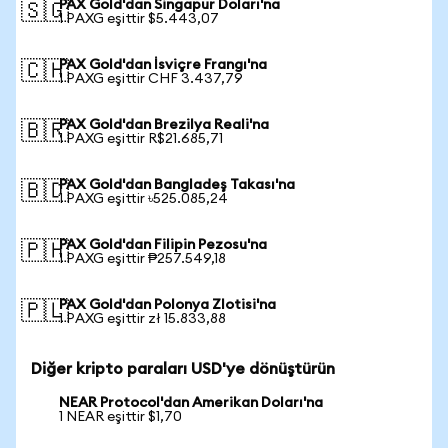
PAX Gold'dan Singapur Doları'na
🇸🇬
1 PAXG eşittir $5.443,07
PAX Gold'dan İsviçre Frangı'na
🇨🇭
1 PAXG eşittir CHF 3.437,79
PAX Gold'dan Brezilya Reali'na
🇧🇷
1 PAXG eşittir R$21.685,71
PAX Gold'dan Bangladeş Takası'na
🇧🇩
1 PAXG eşittir ৳525.085,24
PAX Gold'dan Filipin Pezosu'na
🇵🇭
1 PAXG eşittir ₱257.549,18
PAX Gold'dan Polonya Zlotisi'na
🇵🇱
1 PAXG eşittir zł 15.833,88
Diğer kripto paraları USD'ye dönüştürün
NEAR Protocol'dan Amerikan Doları'na
1 NEAR eşittir $1,70