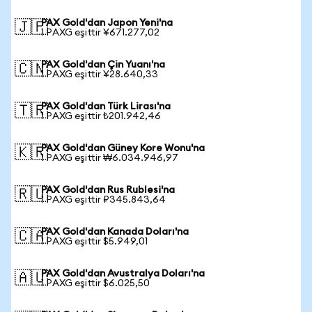
PAX Gold'dan Japon Yeni'na
🇯🇵
1 PAXG eşittir ¥671.277,02
PAX Gold'dan Çin Yuanı'na
🇨🇳
1 PAXG eşittir ¥28.640,33
PAX Gold'dan Türk Lirası'na
🇹🇷
1 PAXG eşittir ₺201.942,46
PAX Gold'dan Güney Kore Wonu'na
🇰🇷
1 PAXG eşittir ₩6.034.946,97
PAX Gold'dan Rus Rublesi'na
🇷🇺
1 PAXG eşittir ₽345.843,64
PAX Gold'dan Kanada Doları'na
🇨🇦
1 PAXG eşittir $5.949,01
PAX Gold'dan Avustralya Doları'na
🇦🇺
1 PAXG eşittir $6.025,50