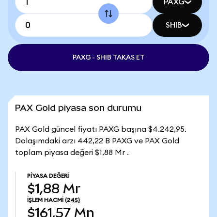
PAXG
SHIB
PAXG - SHIB TAKAS ET
PAX Gold piyasa son durumu
PAX Gold güncel fiyatı PAXG başına $4.242,95.
Dolaşımdaki arzı 442,22 B PAXG ve PAX Gold
toplam piyasa değeri $1,88 Mr .
PIYASA DEĞERI
$1,88 Mr
İŞLEM HACMI
(24S)
$161,57 Mn