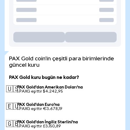
PAX Gold coin'in çeşitli para birimlerinde
güncel kuru
PAX Gold kuru bugün ne kadar?
PAX Gold'dan Amerikan Doları'na
🇺🇸
1 PAXG eşittir $4.242,95
PAX Gold'dan Euro'na
🇪🇺
1 PAXG eşittir €3.678,19
PAX Gold'dan İngiliz Sterlini'na
🇬🇧
1 PAXG eşittir £3.150,89