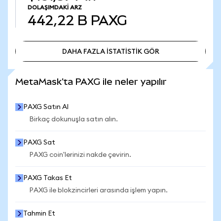
DOLAŞIMDAKI ARZ
442,22 B
PAXG
DAHA FAZLA İSTATİSTİK GÖR
DAHA FAZLA İSTATİSTİK GÖR
MetaMask'ta PAXG ile neler yapılır
PAXG Satın Al
Birkaç dokunuşla satın alın.
PAXG Sat
PAXG coin'lerinizi nakde çevirin.
PAXG Takas Et
PAXG ile blokzincirleri arasında işlem yapın.
Tahmin Et