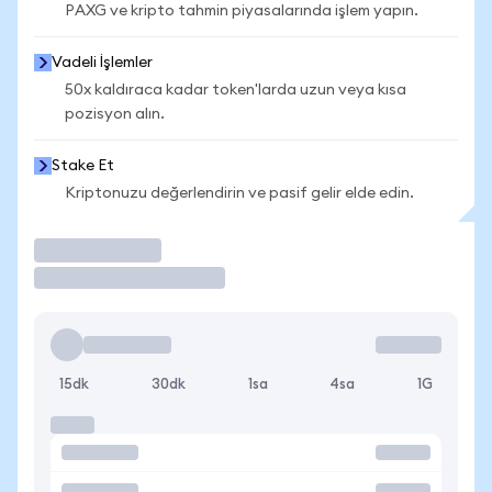
PAXG ve kripto tahmin piyasalarında işlem yapın.
Vadeli İşlemler
50x kaldıraca kadar token'larda uzun veya kısa
pozisyon alın.
Stake Et
Kriptonuzu değerlendirin ve pasif gelir elde edin.
İşlem Yap
15dk
30dk
1sa
4sa
1G