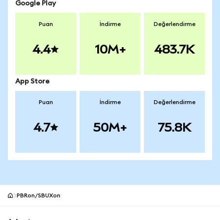
Google Play
Puan
İndirme
Değerlendirme
4.4
10M+
483.7K
App Store
Puan
İndirme
Değerlendirme
4.7
50M+
75.8K
PBRon/SBUXon
MetaMask site alt bilgisi