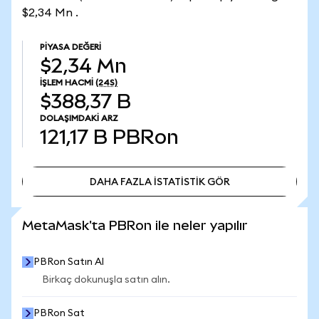
$2,34 Mn .
PIYASA DEĞERI
$2,34 Mn
İŞLEM HACMI
(24S)
$388,37 B
DOLAŞIMDAKI ARZ
121,17 B
PBRon
DAHA FAZLA İSTATİSTİK GÖR
DAHA FAZLA İSTATİSTİK GÖR
MetaMask'ta PBRon ile neler yapılır
PBRon Satın Al
Birkaç dokunuşla satın alın.
PBRon Sat