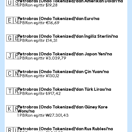
Petrobras (Ondo Tokenized)'dan Amerikan Doları'na
🇺🇸
1 PBRon eşittir $19,28
Petrobras (Ondo Tokenized)'dan Euro'na
🇪🇺
1 PBRon eşittir €16,69
Petrobras (Ondo Tokenized)'dan İngiliz Sterlini'na
🇬🇧
1 PBRon eşittir £14,31
Petrobras (Ondo Tokenized)'dan Japon Yeni'na
🇯🇵
1 PBRon eşittir ¥3.039,79
Petrobras (Ondo Tokenized)'dan Çin Yuanı'na
🇨🇳
1 PBRon eşittir ¥130,12
Petrobras (Ondo Tokenized)'dan Türk Lirası'na
🇹🇷
1 PBRon eşittir ₺917,42
Petrobras (Ondo Tokenized)'dan Güney Kore
🇰🇷
Wonu'na
1 PBRon eşittir ₩27.301,43
Petrobras (Ondo Tokenized)'dan Rus Rublesi'na
🇷🇺