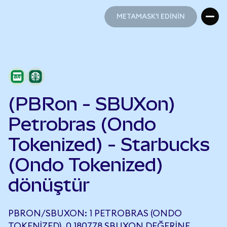
METAMASK'I EDİNİN
METAMASK'I EDİNİN
(PBRon - SBUXon)
Petrobras (Ondo
Tokenized) - Starbucks
(Ondo Tokenized)
dönüştür
PBRON/SBUXON: 1 PETROBRAS (ONDO
TOKENIZED), 0,180778 SBUXON DEĞERINE