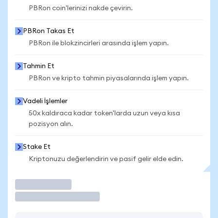
PBRon coin'lerinizi nakde çevirin.
PBRon Takas Et
PBRon ile blokzincirleri arasında işlem yapın.
Tahmin Et
PBRon ve kripto tahmin piyasalarında işlem yapın.
Vadeli İşlemler
50x kaldıraca kadar token'larda uzun veya kısa
pozisyon alın.
Stake Et
Kriptonuzu değerlendirin ve pasif gelir elde edin.
İşlem Yap