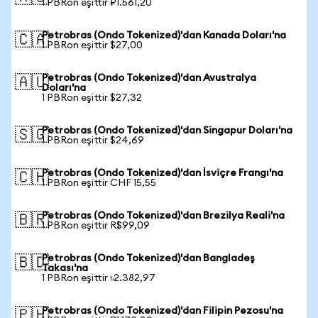
1 PBRon eşittir ₽1.561,20
Petrobras (Ondo Tokenized)'dan Kanada Doları'na
🇨🇦
1 PBRon eşittir $27,00
Petrobras (Ondo Tokenized)'dan Avustralya
🇦🇺
Doları'na
1 PBRon eşittir $27,32
Petrobras (Ondo Tokenized)'dan Singapur Doları'na
🇸🇬
1 PBRon eşittir $24,69
Petrobras (Ondo Tokenized)'dan İsviçre Frangı'na
🇨🇭
1 PBRon eşittir CHF 15,55
Petrobras (Ondo Tokenized)'dan Brezilya Reali'na
🇧🇷
1 PBRon eşittir R$99,09
Petrobras (Ondo Tokenized)'dan Bangladeş
🇧🇩
Takası'na
1 PBRon eşittir ৳2.382,97
Petrobras (Ondo Tokenized)'dan Filipin Pezosu'na
🇵🇭