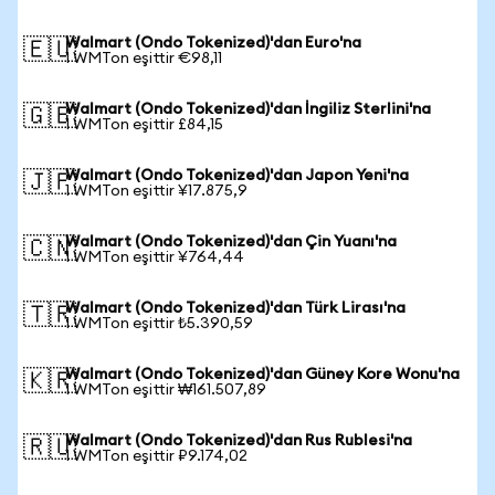
Walmart (Ondo Tokenized)'dan Euro'na
🇪🇺
1 WMTon eşittir €98,11
Walmart (Ondo Tokenized)'dan İngiliz Sterlini'na
🇬🇧
1 WMTon eşittir £84,15
Walmart (Ondo Tokenized)'dan Japon Yeni'na
🇯🇵
1 WMTon eşittir ¥17.875,9
Walmart (Ondo Tokenized)'dan Çin Yuanı'na
🇨🇳
1 WMTon eşittir ¥764,44
Walmart (Ondo Tokenized)'dan Türk Lirası'na
🇹🇷
1 WMTon eşittir ₺5.390,59
Walmart (Ondo Tokenized)'dan Güney Kore Wonu'na
🇰🇷
1 WMTon eşittir ₩161.507,89
Walmart (Ondo Tokenized)'dan Rus Rublesi'na
🇷🇺
1 WMTon eşittir ₽9.174,02