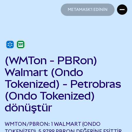
METAMASK'I EDİNİN
METAMASK'I EDİNİN
(WMTon - PBRon)
Walmart (Ondo
Tokenized) - Petrobras
(Ondo Tokenized)
dönüştür
WMTON/PBRON: 1 WALMART (ONDO
TOKENIZED), 5,9799 PBRON DEĞERINE EŞITTIR