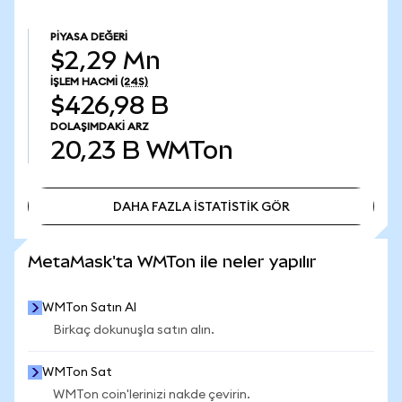
PIYASA DEĞERI
$2,29 Mn
İŞLEM HACMI
(24S)
$426,98 B
DOLAŞIMDAKI ARZ
20,23 B
WMTon
DAHA FAZLA İSTATİSTİK GÖR
DAHA FAZLA İSTATİSTİK GÖR
MetaMask'ta WMTon ile neler yapılır
WMTon Satın Al
Birkaç dokunuşla satın alın.
WMTon Sat
WMTon coin'lerinizi nakde çevirin.