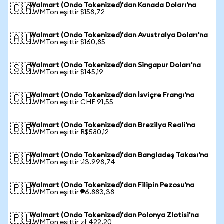
Walmart (Ondo Tokenized)'dan Kanada Doları'na
🇨🇦
1 WMTon eşittir $158,72
Walmart (Ondo Tokenized)'dan Avustralya Doları'na
🇦🇺
1 WMTon eşittir $160,85
Walmart (Ondo Tokenized)'dan Singapur Doları'na
🇸🇬
1 WMTon eşittir $145,19
Walmart (Ondo Tokenized)'dan İsviçre Frangı'na
🇨🇭
1 WMTon eşittir CHF 91,55
Walmart (Ondo Tokenized)'dan Brezilya Reali'na
🇧🇷
1 WMTon eşittir R$580,12
Walmart (Ondo Tokenized)'dan Bangladeş Takası'na
🇧🇩
1 WMTon eşittir ৳13.998,74
Walmart (Ondo Tokenized)'dan Filipin Pezosu'na
🇵🇭
1 WMTon eşittir ₱6.883,38
Walmart (Ondo Tokenized)'dan Polonya Zlotisi'na
🇵🇱
1 WMTon eşittir zł 422,20