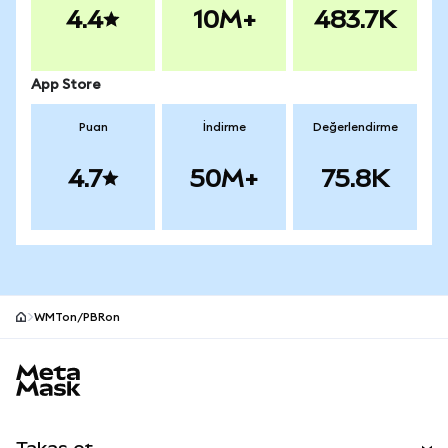
4.4
10M+
483.7K
App Store
Puan
İndirme
Değerlendirme
4.7
50M+
75.8K
WMTon/PBRon
MetaMask site alt bilgisi